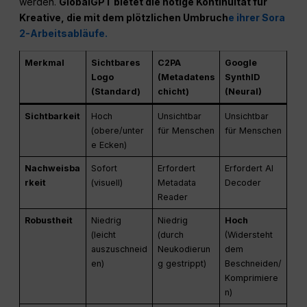
werden.
GlobalGPT bietet die nötige Kontinuität für
Kreative, die mit dem plötzlichen Umbruch
e ihrer Sora
2-Arbeitsabläufe.
Merkmal
Sichtbares
C2PA
Google
Logo
(Metadatens
SynthID
(Standard)
chicht)
(Neural)
Sichtbarkeit
Hoch
Unsichtbar
Unsichtbar
(obere/unter
für Menschen
für Menschen
e Ecken)
Nachweisba
Sofort
Erfordert
Erfordert AI
rkeit
(visuell)
Metadata
Decoder
Reader
Robustheit
Niedrig
Niedrig
Hoch
(leicht
(durch
(Widersteht
auszuschneid
Neukodierun
dem
en)
g gestrippt)
Beschneiden/
Komprimiere
n)