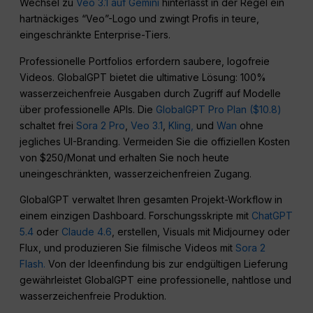
Wechsel zu
Veo 3.1 auf Gemini
hinterlässt in der Regel ein
hartnäckiges “Veo”-Logo und zwingt Profis in teure,
eingeschränkte Enterprise-Tiers.
Professionelle Portfolios erfordern saubere, logofreie
Videos. GlobalGPT bietet die ultimative Lösung: 100%
wasserzeichenfreie Ausgaben durch Zugriff auf Modelle
über professionelle APIs. Die
GlobalGPT Pro Plan ($10.8)
schaltet frei
Sora 2 Pro
,
Veo 3.1
,
Kling,
und
Wan
ohne
jegliches UI-Branding. Vermeiden Sie die offiziellen Kosten
von $250/Monat und erhalten Sie noch heute
uneingeschränkten, wasserzeichenfreien Zugang.
GlobalGPT verwaltet Ihren gesamten Projekt-Workflow in
einem einzigen Dashboard. Forschungsskripte mit
ChatGPT
5.4
oder
Claude 4.6
, erstellen, Visuals mit Midjourney oder
Flux, und produzieren Sie filmische Videos mit
Sora 2
Flash.
Von der Ideenfindung bis zur endgültigen Lieferung
gewährleistet GlobalGPT eine professionelle, nahtlose und
wasserzeichenfreie Produktion.