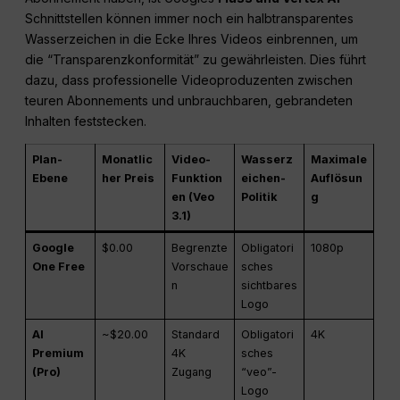
Schnittstellen können immer noch ein halbtransparentes
Wasserzeichen in die Ecke Ihres Videos einbrennen, um
die “Transparenzkonformität” zu gewährleisten. Dies führt
dazu, dass professionelle Videoproduzenten zwischen
teuren Abonnements und unbrauchbaren, gebrandeten
Inhalten feststecken.
Plan-
Monatlic
Video-
Wasserz
Maximale
Ebene
her Preis
Funktion
eichen-
Auflösun
en (Veo
Politik
g
3.1)
Google
$0.00
Begrenzte
Obligatori
1080p
One Free
Vorschaue
sches
n
sichtbares
Logo
AI
~$20.00
Standard
Obligatori
4K
Premium
4K
sches
(Pro)
Zugang
“veo”-
Logo