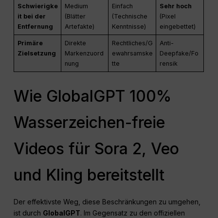
Schwierigke
Medium
Einfach
Sehr hoch
it bei der
(Blätter
(Technische
(Pixel
Entfernung
Artefakte)
Kenntnisse)
eingebettet)
Primäre
Direkte
Rechtliches/G
Anti-
Zielsetzung
Markenzuord
ewahrsamske
Deepfake/Fo
nung
tte
rensik
Wie GlobalGPT 100%
Wasserzeichen-freie
Videos für Sora 2, Veo
und Kling bereitstellt
Der effektivste Weg, diese Beschränkungen zu umgehen,
ist durch
GlobalGPT
. Im Gegensatz zu den offiziellen