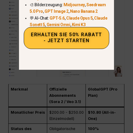
🎨 Bilderzeugung:
Midjourney
,
Seedream
5.0 Pro
,
GPT Image 2
,
Nano Banana 2
💬 AI-Chat:
GPT-5.6
,
Claude Opus 5
,
Claude
Sonett 5
,
Gemini Omni
,
Kimi K3
ERHALTEN SIE 50% RABATT
- JETZT STARTEN
Merkmal
Offizielle
GlobalGPT (Pro
Abonnements
Plan)
(Sora 2 / Veo 3.1)
Monatlicher Preis
$200.00 - $250.00
$10.80 (All-in-
(Einzelmodell)
One)
Status des
Obligatorische
100%