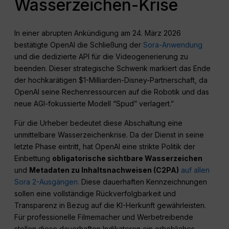
Wasserzeichen-Krise
In einer abrupten Ankündigung am 24. März 2026
bestätigte OpenAI die Schließung der
Sora-Anwendung
und die dedizierte API für die Videogenerierung zu
beenden. Dieser strategische Schwenk markiert das Ende
der hochkarätigen $1-Milliarden-Disney-Partnerschaft, da
OpenAI seine Rechenressourcen auf die Robotik und das
neue AGI-fokussierte Modell “Spud” verlagert.”
Für die Urheber bedeutet diese Abschaltung eine
unmittelbare Wasserzeichenkrise. Da der Dienst in seine
letzte Phase eintritt, hat OpenAI eine strikte Politik der
Einbettung
obligatorische sichtbare Wasserzeichen
und
Metadaten zu Inhaltsnachweisen (C2PA)
auf allen
Sora 2-Ausgängen.
Diese dauerhaften Kennzeichnungen
sollen eine vollständige Rückverfolgbarkeit und
Transparenz in Bezug auf die KI-Herkunft gewährleisten.
Für professionelle Filmemacher und Werbetreibende
stellen diese dauerhaften Indikatoren ein erhebliches