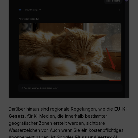
Darüber hinaus sind regionale Regelungen, wie die
EU-KI-
Gesetz
, für KI-Medien, die innerhalb bestimmter
geografischer Zonen erstellt werden, sichtbare
Wasserzeichen vor. Auch wenn Sie ein kostenpflichtiges
Abonnement haben, ist Googles
Fluss und Vertex AI