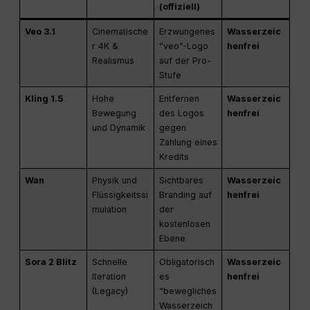
(offiziell)
Veo 3.1
Cinematische
Erzwungenes
Wasserzeic
r 4K &
“veo”-Logo
henfrei
Realismus
auf der Pro-
Stufe
Kling 1.5
Hohe
Entfernen
Wasserzeic
Bewegung
des Logos
henfrei
und Dynamik
gegen
Zahlung eines
Kredits
Wan
Physik und
Sichtbares
Wasserzeic
Flüssigkeitssi
Branding auf
henfrei
mulation
der
kostenlosen
Ebene
Sora 2 Blitz
Schnelle
Obligatorisch
Wasserzeic
Iteration
es
henfrei
(Legacy)
“bewegliches
Wasserzeich