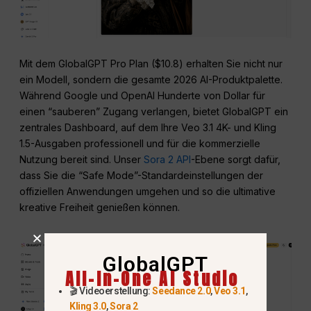
Mit dem GlobalGPT Pro Plan ($10.8) erhalten Sie nicht nur
ein Modell, sondern die gesamte 2026 AI-Produktpalette.
Während Google und OpenAI Hunderte von Dollar für
einen “sauberen” Zugang verlangen, bietet GlobalGPT ein
zentrales Dashboard, auf dem Ihre Veo 3.1 4K- und Kling
1.5-Ausgaben professionell und für die kommerzielle
Nutzung bereit sind. Unser
Sora 2 API
-Ebene sorgt dafür,
dass Sie die “Safe Mode”-Standardeinstellungen der
offiziellen Anwendungen umgehen und so die ultimative
kreative Freiheit genießen können.
GlobalGPT
All-In-One AI Studio
🎬 Videoerstellung:
Seedance 2.0
,
Veo 3.1
,
Kling 3.0
,
Sora 2