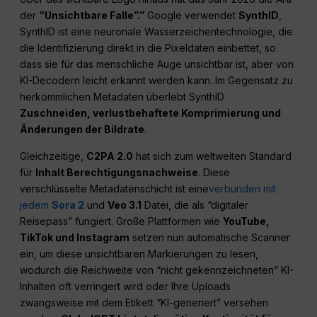
der
“Unsichtbare Falle”.”
Google verwendet
SynthID
,
SynthID ist eine neuronale Wasserzeichentechnologie, die
die Identifizierung direkt in die Pixeldaten einbettet, so
dass sie für das menschliche Auge unsichtbar ist, aber von
KI-Decodern leicht erkannt werden kann. Im Gegensatz zu
herkömmlichen Metadaten überlebt SynthID
Zuschneiden, verlustbehaftete Komprimierung und
Änderungen der Bildrate
.
Gleichzeitige,
C2PA 2.0
hat sich zum weltweiten Standard
für
Inhalt Berechtigungsnachweise
. Diese
verschlüsselte Metadatenschicht ist eine
verbunden mit
jedem
Sora 2
und
Veo 3.1
Datei, die als “digitaler
Reisepass” fungiert. Große Plattformen wie
YouTube,
TikTok und Instagram
setzen nun automatische Scanner
ein, um diese unsichtbaren Markierungen zu lesen,
wodurch die Reichweite von “nicht gekennzeichneten” KI-
Inhalten oft verringert wird oder Ihre Uploads
zwangsweise mit dem Etikett “KI-generiert” versehen