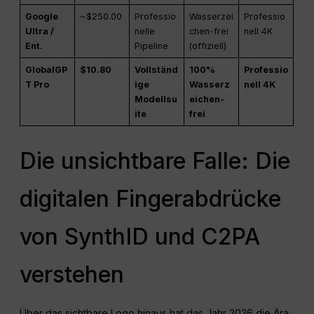
Google
~$250.00
Professio
Wasserzei
Professio
Ultra /
nelle
chen-frei
nell 4K
Ent.
Pipeline
(offiziell)
GlobalGP
$10.80
Vollständ
100%
Professio
T Pro
ige
Wasserz
nell 4K
Modellsu
eichen-
ite
frei
Die unsichtbare Falle: Die
digitalen Fingerabdrücke
von SynthID und C2PA
verstehen
Über das sichtbare Logo hinaus hat das Jahr 2026 die Ära