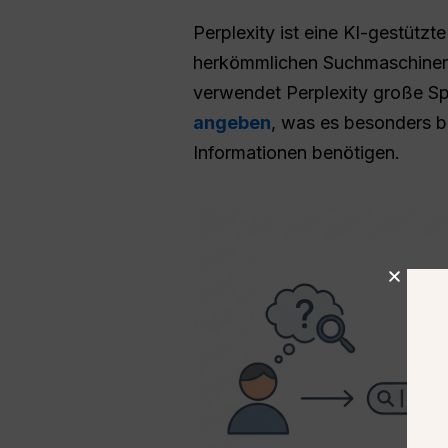
Perplexity ist eine KI-gestützt
herkömmlichen Suchmaschinen g
verwendet Perplexity große S
angeben
, was es besonders be
Informationen benötigen.