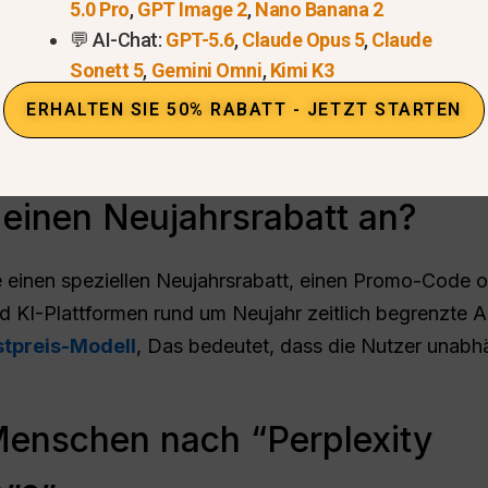
5.0 Pro
,
GPT Image 2
,
Nano Banana 2
💬 AI-Chat:
GPT-5.6
,
Claude Opus 5
,
Claude
Sonett 5
,
Gemini Omni
,
Kimi K3
ERHALTEN SIE 50% RABATT - JETZT STARTEN
y einen Neujahrsrabatt an?
 einen speziellen Neujahrsrabatt, einen Promo-Code o
d KI-Plattformen rund um Neujahr zeitlich begrenzte A
stpreis-Modell
, Das bedeutet, dass die Nutzer unabh
enschen nach “Perplexity