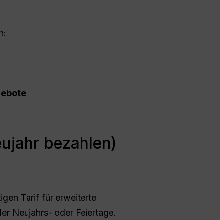
n:
gebote
eujahr bezahlen)
gen Tarif für erweiterte
r Neujahrs- oder Feiertage.