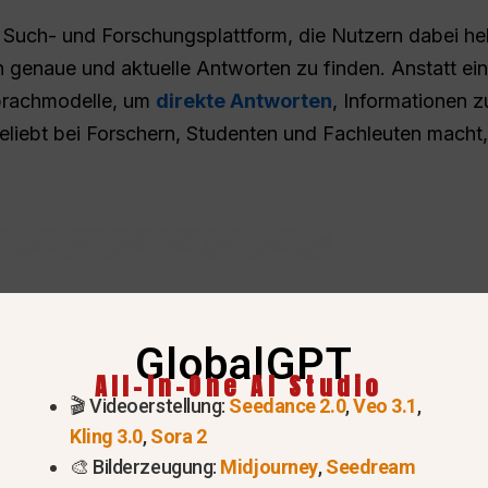
e Such- und Forschungsplattform, die Nutzern dabei helfe
enaue und aktuelle Antworten zu finden. Anstatt eine
prachmodelle, um
direkte Antworten
, Informationen
liebt bei Forschern, Studenten und Fachleuten macht, 
GlobalGPT
All-In-One AI Studio
🎬 Videoerstellung:
Seedance 2.0
,
Veo 3.1
,
Kling 3.0
,
Sora 2
🎨 Bilderzeugung:
Midjourney
,
Seedream