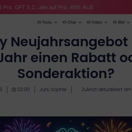
 Pro, GPT 5.2...alle auf Pro. 46% AUS
KI-Tools
KI-Chat
KI-Video
KI-Bild
ty Neujahrsangebot 
Jahr einen Rabatt o
Sonderaktion?
6
02:00
Juni, Sophie
Zuletzt aktualisiert am