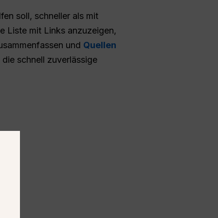
n soll, schneller als mit
 Liste mit Links anzuzeigen,
 zusammenfassen und
Quellen
die schnell zuverlässige