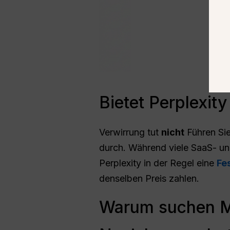
Bietet Perplexit
Verwirrung tut
nicht
Führen Sie
durch. Während viele SaaS- un
Perplexity in der Regel eine
Fe
denselben Preis zahlen.
Warum suchen M