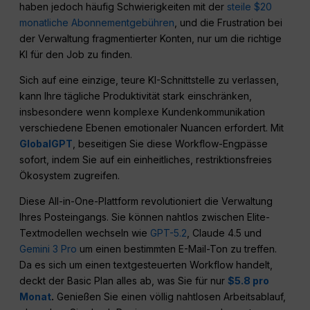
haben jedoch häufig Schwierigkeiten mit der
steile $20
monatliche Abonnementgebühren
, und die Frustration bei
der Verwaltung fragmentierter Konten, nur um die richtige
KI für den Job zu finden.
Sich auf eine einzige, teure KI-Schnittstelle zu verlassen,
kann Ihre tägliche Produktivität stark einschränken,
insbesondere wenn komplexe Kundenkommunikation
verschiedene Ebenen emotionaler Nuancen erfordert. Mit
GlobalGPT
, beseitigen Sie diese Workflow-Engpässe
sofort, indem Sie auf ein einheitliches, restriktionsfreies
Ökosystem zugreifen.
Diese All-in-One-Plattform revolutioniert die Verwaltung
Ihres Posteingangs. Sie können nahtlos zwischen Elite-
Textmodellen wechseln wie
GPT-5.2
, Claude 4.5 und
Gemini 3 Pro
um einen bestimmten E-Mail-Ton zu treffen.
Da es sich um einen textgesteuerten Workflow handelt,
deckt der Basic Plan alles ab, was Sie für nur
$5.8 pro
Monat
.
Genießen Sie einen völlig nahtlosen Arbeitsablauf,