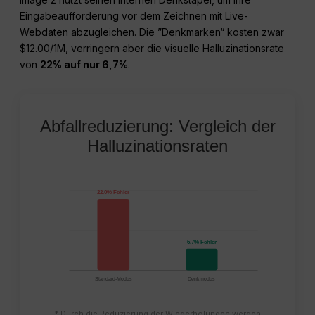
Eingabeaufforderung vor dem Zeichnen mit Live-
Webdaten abzugleichen. Die ”Denkmarken“ kosten zwar
$12.00/1M, verringern aber die visuelle Halluzinationsrate
von
22% auf nur 6,7%
.
Abfallreduzierung: Vergleich der
Halluzinationsraten
22.0% Fehler
6.7% Fehler
Standard-Modus
Denkmodus
* Durch die Reduzierung der Wiederholungen werden