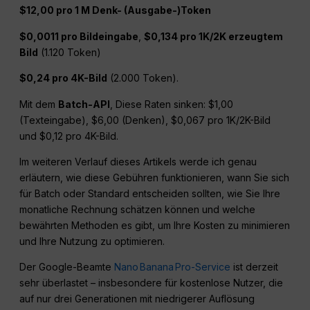
$12,00 pro 1 M Denk- (Ausgabe-)Token
$0,0011 pro Bildeingabe
,
$0,134 pro 1K/2K erzeugtem
Bild
(1.120 Token)
$0,24 pro 4K-Bild
(2.000 Token).
Mit dem
Batch-API
, Diese Raten sinken: $1,00
(Texteingabe), $6,00 (Denken), $0,067 pro 1K/2K-Bild
und $0,12 pro 4K-Bild.
Im weiteren Verlauf dieses Artikels werde ich genau
erläutern, wie diese Gebühren funktionieren, wann Sie sich
für Batch oder Standard entscheiden sollten, wie Sie Ihre
monatliche Rechnung schätzen können und welche
bewährten Methoden es gibt, um Ihre Kosten zu minimieren
und Ihre Nutzung zu optimieren.
Der Google-Beamte
Nano Banana Pro-Service
ist derzeit
sehr überlastet – insbesondere für kostenlose Nutzer, die
auf nur drei Generationen mit niedrigerer Auflösung