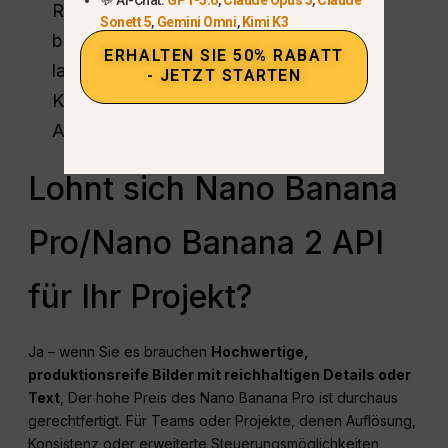
Richten Sie Budgetwarnungen ein und
Sonett 5
,
Gemini Omni
,
Kimi K3
behalten Sie Ihre Preisgrenzen im Auge;
ERHALTEN SIE 50% RABATT
lassen Sie sich nicht von einer außer
- JETZT STARTEN
Kontrolle geratenen Nutzung bei Ihrer
Abrechnung überraschen.
Lohnt sich Nano Banana
Pro/Nano Banana 2 API
für Ihr Projekt?
Ja – wenn Sie es brauchen
Hochwertige,
produktionsreife Bilder mit reichhaltigen Details oder
Text
, Der hohe Preis des Nano Banana Pro ist durchaus
gerechtfertigt. Für Teams oder Projekte, denen Auflösung,
Konsistenz oder erweiterte Steuerungsmöglichkeiten