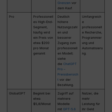
Grenzen
vor
dem Kauf.
Pro
Professionell
Deutlich
Umfangreich
es High-End-
höhere
e
Segment,
Nutzungszahl
professionell
häufig wird
en und
e Recherche,
ein Preis von
besserer
Programmier
etwa $200
Zugang zum
ung und
pro Monat
professionell
Automatisieru
genannt
en Modell;
ng.
siehe
die
ChatGPT
Pro –
Preisübersich
t
vor der
Bezahlung.
GlobalGPT
Beginnt bei
Zugriff auf
Nutzer, die
etwa
mehrere
mehr
$5,8/Monat
Modelle
Leistung für
mit
GPT-5.6
ihr Geld