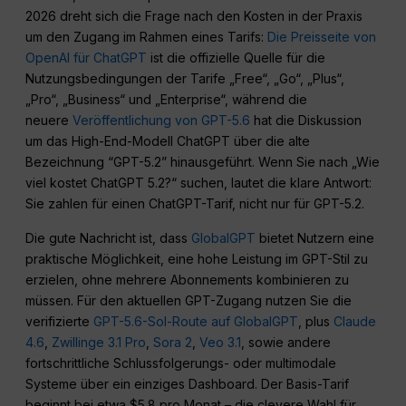
2026 dreht sich die Frage nach den Kosten in der Praxis
um den Zugang im Rahmen eines Tarifs:
Die Preisseite von
OpenAI für ChatGPT
ist die offizielle Quelle für die
Nutzungsbedingungen der Tarife „Free“, „Go“, „Plus“,
„Pro“, „Business“ und „Enterprise“, während die
neuere
Veröffentlichung von GPT-5.6
hat die Diskussion
um das High-End-Modell ChatGPT über die alte
Bezeichnung “GPT-5.2” hinausgeführt. Wenn Sie nach „Wie
viel kostet ChatGPT 5.2?“ suchen, lautet die klare Antwort:
Sie zahlen für einen ChatGPT-Tarif, nicht nur für GPT-5.2.
Die gute Nachricht ist, dass
GlobalGPT
bietet Nutzern eine
praktische Möglichkeit, eine hohe Leistung im GPT-Stil zu
erzielen, ohne mehrere Abonnements kombinieren zu
müssen. Für den aktuellen GPT-Zugang nutzen Sie die
verifizierte
GPT-5.6-Sol-Route auf GlobalGPT
, plus
Claude
4.6
,
Zwillinge 3.1 Pro
,
Sora 2
,
Veo 3.1
, sowie andere
fortschrittliche Schlussfolgerungs- oder multimodale
Systeme über ein einziges Dashboard. Der Basis-Tarif
beginnt bei etwa $5.8 pro Monat – die clevere Wahl für