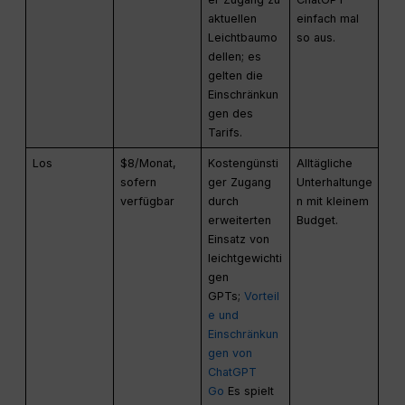
aktuellen
einfach mal
Leichtbaumo
so aus.
dellen; es
gelten die
Einschränkun
gen des
Tarifs.
Los
$8/Monat,
Kostengünsti
Alltägliche
sofern
ger Zugang
Unterhaltunge
verfügbar
durch
n mit kleinem
erweiterten
Budget.
Einsatz von
leichtgewichti
gen
GPTs;
Vorteil
e und
Einschränkun
gen von
ChatGPT
Go
Es spielt