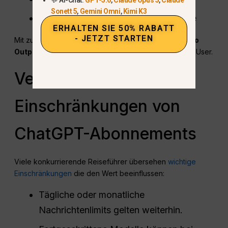
Sonett 5
,
Gemini Omni
,
Kimi K3
Funktionsbeschränkungen nach Stufe
ERHALTEN SIE 50% RABATT
- JETZT STARTEN
Mit zunehmender Nutzung,
Die effektiven Kosten pro
Output steigen ebenfalls.
, insbesondere für Power-User.
Versteckte
Einschränkungen von
ChatGPT-Abonnements
Viele konkurrierende Reiseführer übersehen
wichtige
Einschränkungen
die den Wert beeinflussen:
Tägliche oder monatliche
Nachrichtenlimits gelten weiterhin.