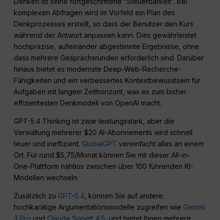
Denken ist seine fortgeschrittene “Steuerbarkeit”. Bei
komplexen Abfragen wird im Vorfeld ein Plan des
Denkprozesses erstellt, so dass der Benutzer den Kurs
während der Antwort anpassen kann. Dies gewährleistet
hochpräzise, aufeinander abgestimmte Ergebnisse, ohne
dass mehrere Gesprächsrunden erforderlich sind. Darüber
hinaus bietet es modernste Deep-Web-Recherche-
Fähigkeiten und ein verbessertes Kontextbewusstsein für
Aufgaben mit langem Zeithorizont, was es zum bisher
effizientesten Denkmodell von OpenAI macht.
GPT-5.4 Thinking ist zwar leistungsstark, aber die
Verwaltung mehrerer $20 AI-Abonnements wird schnell
teuer und ineffizient.
GlobalGPT
vereinfacht alles an einem
Ort. Für rund $5,75/Monat können Sie mit dieser All-in-
One-Plattform nahtlos zwischen über 100 führenden KI-
Modellen wechseln.
Zusätzlich zu
GPT-5.4
, können Sie auf andere
hochkarätige Argumentationsmodelle zugreifen wie
Gemini
3 Pro
und
Claude Sonett 4.5
, und bietet Ihnen mehrere