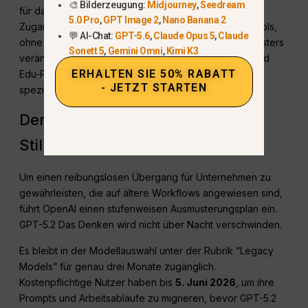
🎨 Bilderzeugung:
Midjourney
,
Seedream
für das bisherige Denkmodell und bietet sofortigen
5.0 Pro
,
GPT Image 2
,
Nano Banana 2
Zugang zu den neuen Steuerungs- und Recherchetools,
💬 AI-Chat:
GPT-5.6
,
Claude Opus 5
,
Claude
ohne dass die Grenzen des bestehenden Kontextfensters
Sonett 5
,
Gemini Omni
,
Kimi K3
verändert werden. Administratoren von Enterprise- und
ERHALTEN SIE 50% RABATT
Edu-Plänen können den frühen Zugriff über ihre
- JETZT STARTEN
spezifischen Einstellungen aktivieren.
Der Zeitplan für die schrittweise
Stilllegung von GPT-5.2 Denken
Um einen reibungslosen Übergang für Unternehmen zu
gewährleisten, die auf ältere Workflows angewiesen sind,
führt OpenAI einen stufenweisen Ausmusterungsplan ein
.
GPT-5.2 Das Denken wird nicht über Nacht verschwinden.
Es bleibt in der Modellauswahl unter der Rubrik “Legacy
Models” für genau drei Monate zugänglich
.
Kostenpflichtige Nutzer haben bis
5. Juni 2026
, um ihre
Prompts und Arbeitsabläufe zu migrieren, bevor GPT-5.2