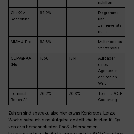
nshilfen
CharXiv
84.2%
-
Diagramme
Reasoning
und
Zahlenverstä
ndnis
MMMU-Pro
83.6%
-
Multimodales
Verständnis
GDPval-AA
1656
1314
Aufgaben
(Elo)
eines
Agenten in
der realen
Welt
Terminal-
76.2%
70.3%
Terminal/CLI-
Bench 2.1
Codierung
Zahlen sind abstrakt, also hier etwas Konkretes. Letzte
Woche habe ich eine Aufgabe gestellt: die letzten 10-Qs
von drei börsennotierten SaaS-Unternehmen
herauszusuchen, die Bruttomarge und die S&M-Ausgaben