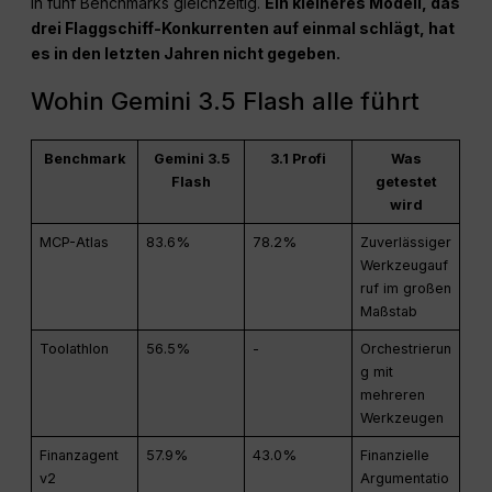
in fünf Benchmarks gleichzeitig.
Ein kleineres Modell, das
drei Flaggschiff-Konkurrenten auf einmal schlägt, hat
es in den letzten Jahren nicht gegeben.
Wohin Gemini 3.5 Flash alle führt
Benchmark
Gemini 3.5
3.1 Profi
Was
Flash
getestet
wird
MCP-Atlas
83.6%
78.2%
Zuverlässiger
Werkzeugauf
ruf im großen
Maßstab
Toolathlon
56.5%
-
Orchestrierun
g mit
mehreren
Werkzeugen
Finanzagent
57.9%
43.0%
Finanzielle
v2
Argumentatio