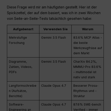
Diese Frage wird mir am häufigsten gestellt. Hier ist der
Spickzettel, der auf dem basiert, was ich in zwei Wochen
von Seite-an-Seite-Tests tatsächlich gesehen habe:
Aufgabenart
Verwenden Sie
Warum
Mehrstufige
Gemini 3.5 Flash
83.6% MCP Atlas -
Forschung
die beste
Werkzeugfräse auf
dem Markt
Diagramme,
Gemini 3.5 Flash
CharXiv 84.2%,
Zahlen, Videos,
MMMU-Pro 83.6%
PDFs
- multimodal ist
nativ und stark
Langformschreibe
Claude Opus 4.7
Besserer Prosa-
n (Aufsätze,
Rhythmus und -
Berichte)
Struktur
Software-
Claude Opus 4.7
87.6% SWE-bench
Engineering an
Verified - immer