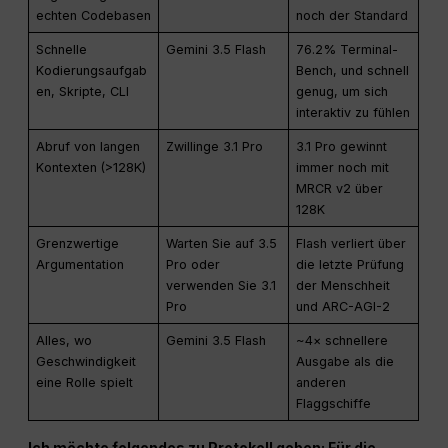
echten Codebasen
noch der Standard
Schnelle
Gemini 3.5 Flash
76.2% Terminal-
Kodierungsaufgab
Bench, und schnell
en, Skripte, CLI
genug, um sich
interaktiv zu fühlen
Abruf von langen
Zwillinge 3.1 Pro
3.1 Pro gewinnt
Kontexten (>128K)
immer noch mit
MRCR v2 über
128K
Grenzwertige
Warten Sie auf 3.5
Flash verliert über
Argumentation
Pro oder
die letzte Prüfung
verwenden Sie 3.1
der Menschheit
Pro
und ARC-AGI-2
Alles, wo
Gemini 3.5 Flash
~4× schnellere
Geschwindigkeit
Ausgabe als die
eine Rolle spielt
anderen
Flaggschiffe
Ich möchte folgendes zu Protokoll geben: Für die