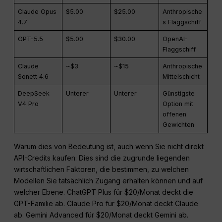
Claude Opus
$5.00
$25.00
Anthropische
4.7
s Flaggschiff
GPT-5.5
$5.00
$30.00
OpenAI-
Flaggschiff
Claude
~$3
~$15
Anthropische
Sonett 4.6
Mittelschicht
DeepSeek
Unterer
Unterer
Günstigste
V4 Pro
Option mit
offenen
Gewichten
Warum dies von Bedeutung ist, auch wenn Sie nicht direkt
API-Credits kaufen: Dies sind die zugrunde liegenden
wirtschaftlichen Faktoren, die bestimmen, zu welchen
Modellen Sie tatsächlich Zugang erhalten können und auf
welcher Ebene. ChatGPT Plus für $20/Monat deckt die
GPT-Familie ab. Claude Pro für $20/Monat deckt Claude
ab. Gemini Advanced für $20/Monat deckt Gemini ab.