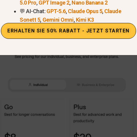
5.0 Pro
,
GPT Image 2
,
Nano Banana 2
💬 AI-Chat:
GPT-5.6
,
Claude Opus 5
,
Claude
Sonett 5
,
Gemini Omni
,
Kimi K3
ERHALTEN SIE 50% RABATT - JETZT STARTEN