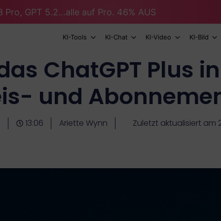
 Pro, GPT 5.2...alle auf Pro. 46% AUS
KI-Tools
KI-Chat
KI-Video
KI-Bild
r das ChatGPT Plus i
reis- und Abonnemen
8
13:06
Ariette Wynn
Zuletzt aktualisiert am