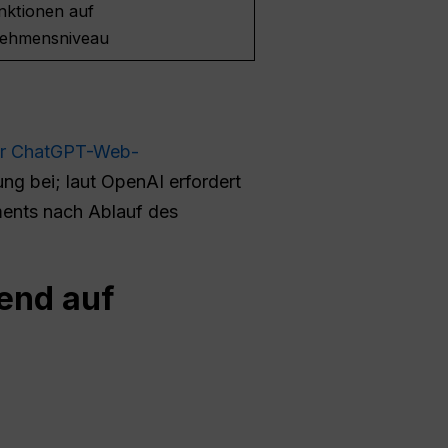
nktionen auf
ehmensniveau
ür ChatGPT-Web-
g bei; laut OpenAI erfordert
ents nach Ablauf des
rend auf