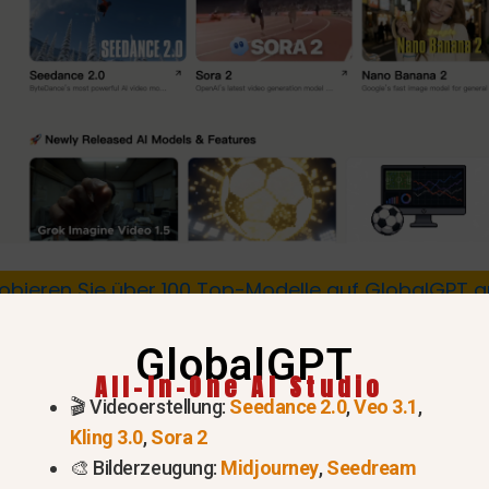
obieren Sie über 100 Top-Modelle auf GlobalGPT 
GPT-Preise und Abrechnung i
GlobalGPT
All-In-One AI Studio
🎬 Videoerstellung:
Seedance 2.0
,
Veo 3.1
,
Kling 3.0
,
Sora 2
🎨 Bilderzeugung:
Midjourney
,
Seedream