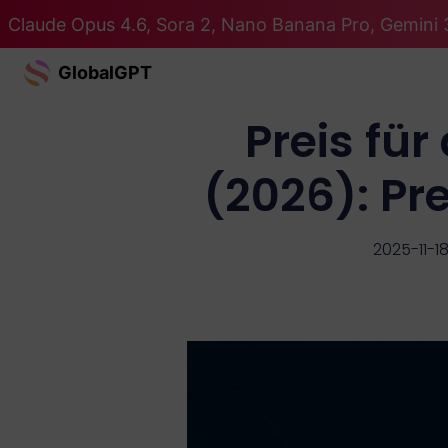
Claude Opus 4.6, Sora 2, Nano Banana Pro, Gemini 3
GlobalGPT
Preis fü
(2026): P
2025-11-1