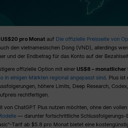
r
US$20 pro Monat
auf
Die offizielle Preisseite von O
 den vietnamesischen Dong (VND), allerdings werde
r und der Endbetrag für das Konto auf der Bezahlseit
igere offizielle Option mit einer
US$8 – monatlicher
r Go in einigen Märkten regional angepasst sind
. Plus is
ussfolgerungen, höhere Limits, Deep Research, Codex,
fpreis rechtfertigen.
it von ChatGPT Plus nutzen möchten, ohne den vollen 
-Modelle
— darunter fortschrittliche Schlussfolgerungs-
c“-Tarif ab $5.8 pro Monat bietet eine kostengünstig