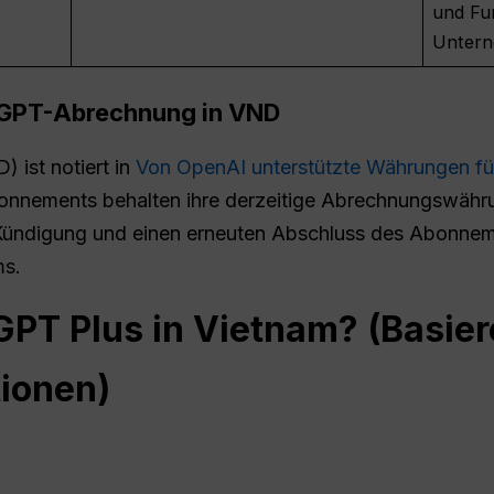
und Fu
Untern
atGPT-Abrechnung in
VND
 ist notiert in
Von OpenAI unterstützte Währungen f
nnements behalten ihre derzeitige Abrechnungswährun
Kündigung und einen erneuten Abschluss des Abonnem
ms.
GPT Plus in Vietnam? (Basie
tionen)