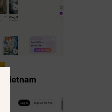
aus
n Vietnam