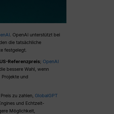
penAI
. OpenAI unterstützt bei
n die tatsächliche
e festgelegt.
 US-Referenzpreis
;
OpenAI
t die bessere Wahl, wenn
 Projekte und
Preis zu zahlen,
GlobalGPT
Engines und Echtzeit-
ere Möglichkeit,