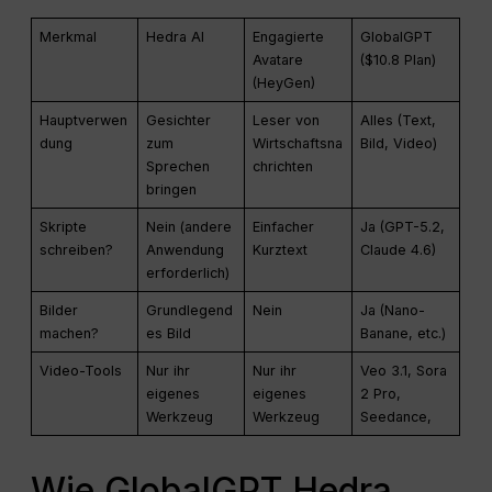
Merkmal
Hedra AI
Engagierte
GlobalGPT
Avatare
($10.8 Plan)
(HeyGen)
Hauptverwen
Gesichter
Leser von
Alles (Text,
dung
zum
Wirtschaftsna
Bild, Video)
Sprechen
chrichten
bringen
Skripte
Nein (andere
Einfacher
Ja (GPT-5.2,
schreiben?
Anwendung
Kurztext
Claude 4.6)
erforderlich)
Bilder
Grundlegend
Nein
Ja (Nano-
machen?
es Bild
Banane, etc.)
Video-Tools
Nur ihr
Nur ihr
Veo 3.1, Sora
eigenes
eigenes
2 Pro,
Werkzeug
Werkzeug
Seedance,
Wie GlobalGPT Hedra