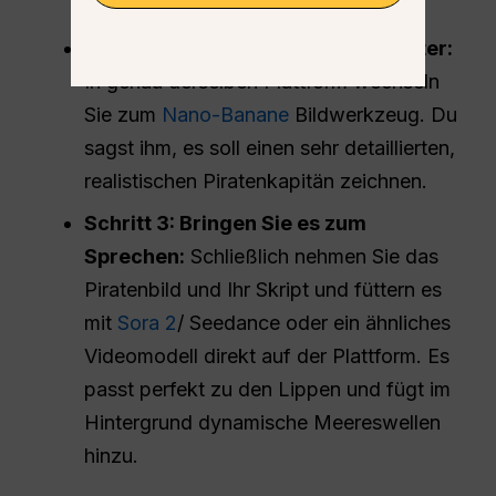
schreiben.
Schritt 2: Erstellen Sie den Charakter:
In genau derselben Plattform wechseln
Sie zum
Nano-Banane
Bildwerkzeug. Du
sagst ihm, es soll einen sehr detaillierten,
realistischen Piratenkapitän zeichnen.
Schritt 3: Bringen Sie es zum
Sprechen:
Schließlich nehmen Sie das
Piratenbild und Ihr Skript und füttern es
mit
Sora 2
/ Seedance oder ein ähnliches
Videomodell direkt auf der Plattform. Es
passt perfekt zu den Lippen und fügt im
Hintergrund dynamische Meereswellen
hinzu.