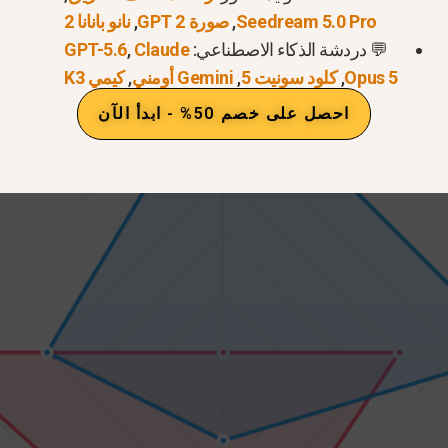
Seedream 5.0 Pro
,
صورة GPT 2
,
نانو بانانا 2
💬 دردشة الذكاء الاصطناعي:
Claude
,
GPT-5.6
Opus 5
,
كلود سونيت 5
,
Gemini أومني
,
كيمي K3
احصل على خصم 50% - ابدأ الآن