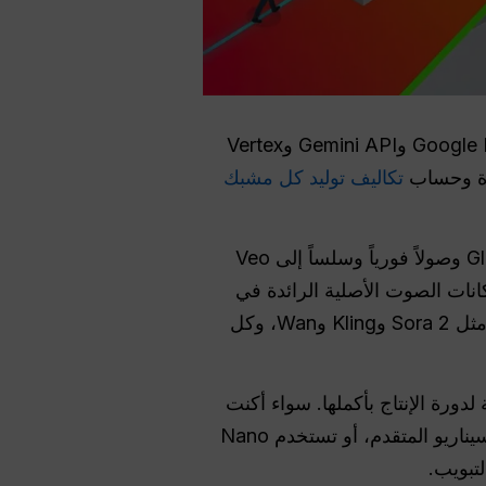
, وGoogle Flow وGemini API وVertex
تكاليف توليد كل مشبك
في حين أن المنصات السحابية التقليدية تفرض حواجز تقنية صارمة وقيوداً إقليمية، توفر GlobalGPT وصولاً فورياً وسلساً إلى Veo
كانات الصوت الأصلية الرائدة في
Veo 3.1 فحسب، بل يحصلون أيضًا على إمكانية الوصول الفوري إلى منافسيهم من الدرجة الأولى مثل Sora 2 وKling وWan، وكل
ملة لدورة الإنتاج بأكملها. سواء أكنت
تُنشئ محاكاة معقدة بدقة 1080 بكسل باستخدام Veo 3.1، أو تستفيد من ChatGPT 5.4 لكتابة السيناريو المتقدم، أو تستخدم Nano