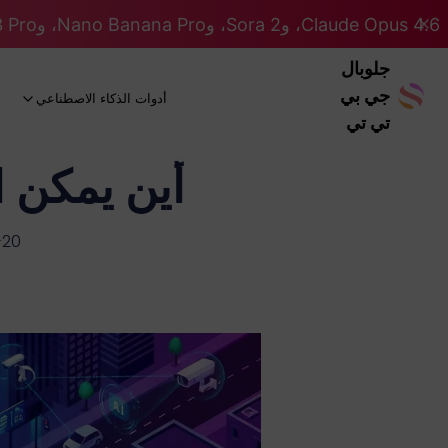
Claude Opus 4.6، وSora 2، وNano Banana Pro، وGemini 3 Pro، وGPT 5.2 GPT 5.2... كلها على نظام Pro. 46% OFF
جلوبال
جي بي
أدوات الذكاء الاصطناعي
تي تي
أين يمكن استخدام o 3.1
-20