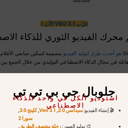
جرّب VEO 3.1 الآن >
مصممة لتمكين صانعي الأفلام م
لة في مجال الذكاء الاصطناعي التوليدي من خلال الجمع بين الف
 يحتوي على
توليد الصوت الأصلي
, الذي يقوم بتوليف الحوار المت
جلوبال جي بي تي تي
جانب إطارات الفيديو دون الاعتماد على أدوات الطرف الثالث. و
استوديو الكل في واحد للذكاء
زة “المكونات إلى الفيديو”، مما يسمح للمبدعين بتحميل صور مر
الاصطناعي
جيال متعددة.
🎬 إنشاء الفيديو:
سيدانس 2.0
,
Veo 3.1
,
كلينج 3.0
,
سورا 2
🎨 توليد الصور:
رحلة منتصف الطريق
,