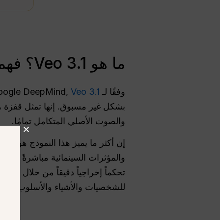
ما هو Veo 3.1؟ فهم محرك الفيديو الثوري للذكاء الاصطناعي من جوجل
وفقًا لـ Google DeepMind,
Veo 3.1 هو أحدث طراز لتوليد الفيديو
بشكل غير مسبوق. إنها تمثل قفزة هائ
والصوت الأصلي المتكامل تمامًا.
إن أكثر ما يميز هذا النموذج هو أنه
والمؤثرات السينمائية مباشرةً إلى 
تحكماً إخراجياً دقيقاً من خلال مي
للشخصيات والأشياء والأسلوب عبر أ