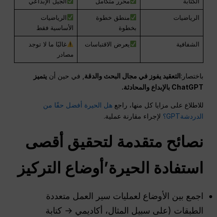
الكتابة
محرر متكامل
الجيل الإبداعي
الرياضيات
منطق خطوة
الرياضيات
بخطوة
الأساسية فقط
الشفافية
يعرض الاقتباسات
غالبًا ما لا توجد
مصادر
باختصار:
التعقيد يفوز في مجال البحث والدقة
, في حين أن
يتميز
ChatGPT بالإبداع والمحادثة.
للاطلاع على مزايا كل منها، راجع
هل الحيرة أفضل حقًا من
الدردشةGPT؟
لإجراء مقارنة عملية.
نصائح متقدمة لتحقيق أقصى
استفادة
الحيرة
’أوضاع التركيز
اجمع بين الأوضاع لعمليات سير العمل متعددة
الطبقات (على سبيل المثال، أكاديمي → كتابة