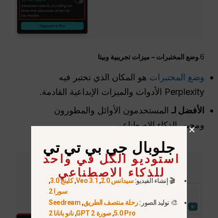
6.
وضع المختبرات – ميزات تجريبية وبيتا
وضع المختبرات
هو المكان الذي تختبر فيه
Perplexity الأدوات والميزات الإبداعية القادمة.
الأفضل لـ
المستخدمون الأوائل والمطورون
ومحبي الذكاء الاصطناعي
جلوبال جي بي تي تي
استوديو الكل في واحد
للذكاء الاصطناعي
🎬 إنشاء الفيديو:
سيدانس 2.0
,
Veo 3.1
,
كلينج 3.0
,
سورا 2
🎨 توليد الصور:
رحلة منتصف الطريق
,
Seedream
5.0 Pro
,
صورة GPT 2
,
نانو بانانا 2