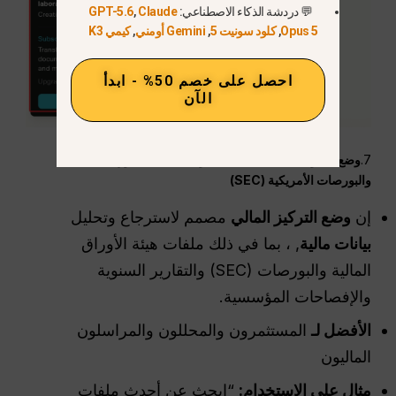
💬 دردشة الذكاء الاصطناعي:
Claude
,
GPT-5.6
Opus 5
,
كلود سونيت 5
,
Gemini أومني
,
كيمي K3
احصل على خصم 50% - ابدأ
الآن
7.
وضع التمويل — للبيانات المالية وملفات هيئة الأوراق المالية
والبورصات الأمريكية (SEC)
إن
وضع التركيز المالي
مصمم لاسترجاع وتحليل
بيانات مالية
, ، بما في ذلك ملفات هيئة الأوراق
المالية والبورصات (SEC) والتقارير السنوية
والإفصاحات المؤسسية.
الأفضل لـ
المستثمرون والمحللون والمراسلون
الماليون
مثال على الاستخدام:
“ابحث عن أحدث ملفات