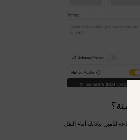
آمنة؟
دم المنصة تشفير SSL/TLS المتوافق مع معايير الصناعة لتأمين بياناتك أثناء النقل