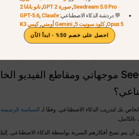
Seedream 5.0 Pro
,
صورة GPT 2
,
نانو بانانا 2
جمع سيدانس بعض أنواع المعلومات المحددة:
💬 دردشة الذكاء الاصطناعي:
Claude
,
GPT-5.6
يدك الإلكتروني واسم المستخدم وكلمة المرور للحفاظ على 
Opus 5
,
كلود سونيت 5
,
Gemini أومني
,
كيمي K3
أرصدة التي تستخدمها
وأنواع مقاطع الفيديو التي تنشئها.
احصل على خصم 50% - ابدأ الآن
لمنصة لا تخزن رقم بطاقتك الائتمانية بالكامل.
 الأساسية مثل نوع المتصفح ونظام التشغيل لإصلاح الأخطا
هل تستخدم Seedance موجهاتي ومقاطع الفيدي
ناعي؟
السياسة الرسمية
,
 بالكامل.
ن أن يتم نسخ أفكارهم السرية بواسطة الذكاء الاصطناعي. إل