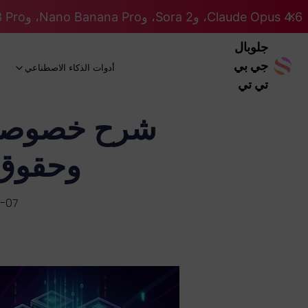
Claude Opus 4.6، وSora 2، وNano Banana Pro، وGemini 3 Pro، وGPT 5.2 GPT 5.2... كلها على نظام Pro. 46% OFF
جلوبال
جي بي
أدوات الذكاء الاصطناعي
تي تي
شرح خصوصية
وحقوق ا
-07