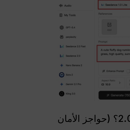
لماذا يتم حظر الوجوه البشرية الحقيقية في سيدانس 2.0؟ (حواجز الأمان