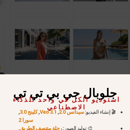
جلوبال جي بي تي تي
 سيدانس: هل بياناتك الشخصية 
استوديو الكل في واحد للذكاء
الاصطناعي
🎬 إنشاء الفيديو:
سيدانس 2.0
,
Veo 3.1
,
كلينج 3.0
,
نعم، بياناتك الشخصية آمنة على Seedance. تستخ
سورا 2
 الشخصية لأطراف ثالثة.
🎨 توليد الصور:
رحلة منتصف الطريق
,