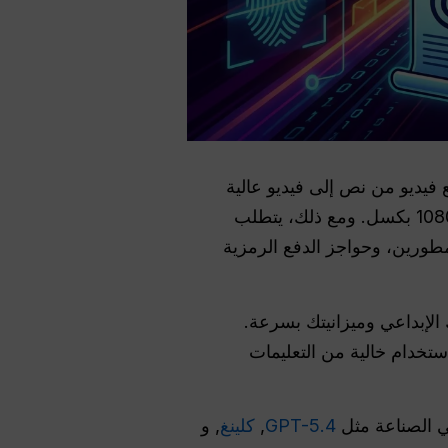
للمبتدئين من ByteDance مصمم لتوليد مقاطع فيديو من نص إلى فيديو عالية
السرعة وفعالة من حيث التكلفة وتوليد صور إلى فيديو، حيث يقدم مقاطع ثابتة بدقة 5 ثوانٍ بدقة 1080 بكسل. ومع ذلك، يتطلب
لمطورين، وحواجز الدفع الرمزية
الإبداعي وميزانيتك بسرعة.
استخدام خالية من التعليمات
GPT-5.4
,
كلينغ
, و