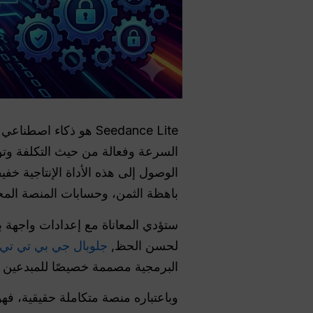
الوصول إلى هذه الأداة الإنتاجية خف
باهظة الثمن، وحسابات المنصة المج
ستؤدي المعاناة مع إعدادات واجهة ب
لحسن الحظ,
جلوبال جي بي تي تي
البرمجية مصممة خصيصًا للمبدعين ال
وباعتباره منصة متكاملة حقيقية، فهو يجمع بين Seedance Lite من سيدانس لايت ونم