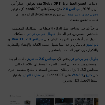
الإبداعي.
لحسن الحظ، تزيل GlobalGPT هذه العوائق.
اعتباراً من
أبريل 2026,
سيدانس 2.0
متاح رسميًا على GlobalGPT
, ، توفير
وصول فوري وغير مقيد
إلى نموذج ByteDance الرائد دون أي
عمليات تحقق معقدة.
مرحباً بك في مساحة عمل الذكاء الاصطناعي المتكاملة المصممة
للمبدعين العصريين. في الداخل
جلوبال جي بي تي تي
, ، يمكنك
التبديل عبر أدوات من الدرجة الأولى مثل
سيدانس 2.0
,
Veo 3.1
, و
نانو الموز
في مكانٍ واحد، مما يسهل عملية الكتابة والإنشاء والمقارنة
والتكرار دون تغيير المنصات باستمرار.
جلوبال جي بي تي تي
يدعم الآن
سيدانس 2.0 مباشرة
, ، لذلك لم يعد
المستخدمون بحاجة إلى انتظار الطرح المستقبلي. بالإضافة إلى
سيدانس 2.0، لا يزال بإمكان المبدعين استخدام نماذج متقدمة أخرى
مثل
كلينغ
و
Veo 3.1
على GlobalGPT إلى
مقارنة النواتج
واختيار
النمط الأفضل لكل مشروع.