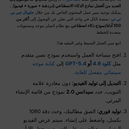
العديد من أفضل نماذج الذكاء الاصطناعي (دردشة + صورة + فيديو)
, ،
يمكنك توجيه سير عمل المحتوى الخاص بك من خلال
جلوبال جي بي
تي تي
-منصة الكل في واحد التي تعلن عن الوصول إلى
أكثر من
100 أداة/نموذج ذكاء اصطناعي
مع نظام ائتمان موحد ومستويات
متعددة للخطط.
اتبع سير العمل البسيط وغير المقيد هذا:
افتح مساحة العمل واستخدم نموذج نصي متقدم
مثل
كلود 4.6
أو
GPT-5.4
إلى
كتابة موجه
سينمائي مفصل للغاية
.
التبديل إلى توليد الفيديو:
دون مغادرة علامة
التبويب، حدد
سيدانس 2.0
نموذج من قائمة الإنشاء
المرئي.
توليد فوري:
الصق مطالبتك، وحدد دقة 1080
بكسل، واضغط على إنشاء. سيتم عرض الفيديو
المتزامن مع الصوت على الفور دون حظر IP أو