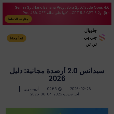
Claude Opus 4.6، وSora 2، وNano Banana Pro، وGemini 3
Pro، وGPT 5.2 GPT 5.2... كلها على نظام Pro. 46% OFF
مقارنة الخطط
جلوبال
جي بي
ابدأ مجاناً
تي تي
سيدانس 2.0 أرصدة مجانية: دليل
2026
2026-02-26
02:58
أرييت وين
آخر تحديث 2026-04-08-2026