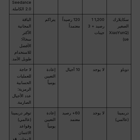
Seedance
2.0 الكاملة.
سكايلارك
1,200 1
120 رصيداً
يتراكم
الباقة
الصغير
رصيد + 3
معتمداً
المجانية
(XiaoYunQ
جينات
الأكثر
ue)
سخاءً؛
الأفضل
للاستخدام
طويل الأمد.
دوباو
لا يوجد
10 أجيال
إعادة
لا حاجة
التعيين
للعمليات
يومياً
الحسابية
الرمزية؛
عدد الأجيال
الصارمة.
دريمينا
لا يوجد
60+ رصيد
إعادة
توفر دريمينا
(عالمي)
معتمد
التعيين
(عالمي)
يومياً
وقواعد
الائتمان
المجاني
قد