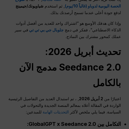
الحصة اليومية لدوباو (غالباً 10/يوم)
, ثم استخدم
شياويونك/جيمينج
لدفع جودة أعلى عندما تسمح أرصدتك بذلك.
وإذا كان هدفك الأوسع هو “اشتراك واحد للعديد من أفضل أدوات
الذكاء الاصطناعي”، ففكر في دمج
جلوبال جي بي تي تي
في سير
عملك كمحور مشترك بين النماذج.
تحديث أبريل 2026:
Seedance 2.0 مدمج الآن
بالكامل
اعتبارًا من
2 أبريل 2026
, ، تم استبدال العديد من التفاصيل الرئيسية
الواردة في المقالة أعلاه بمعالم المنصة الجديدة والتحولات في
السياسة. فيما يلي ملخص لأكثر
التحديثات الهامة
للمبدعين:
التكامل بين GlobalGPT x Seedance 2.0: