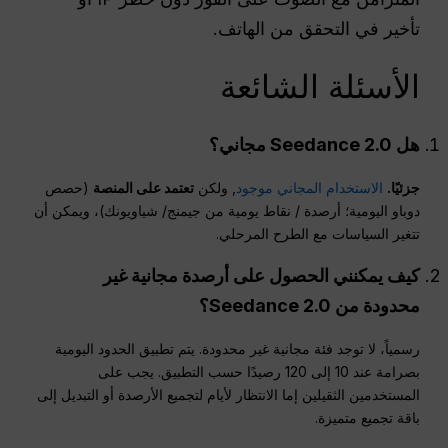
تأخير في التحقق من الهاتف.
الأسئلة الشائعة
هل Seedance 2.0 مجاني؟
جزئيًا.
الاستخدام المجاني موجود
, ولكن
تعتمد على المنصة
(حصص
دوباو اليومية؛ أرصدة / نقاط يومية من جيمنج/ شياويونك)، ويمكن أن
تتغير السياسات مع الطرح المرحلي.
كيف يمكنني الحصول على أرصدة مجانية غير
محدودة من Seedance 2.0؟
رسمياً، لا توجد فئة مجانية غير محدودة. يتم تطبيق الحدود اليومية
بصرامة عند 10 إلى 120 رصيدًا حسب التطبيق. يجب على
المستخدمين الثقيلين إما الانتظار لأيام لتجميع الأرصدة أو التبديل إلى
باقة تجميع متميزة.