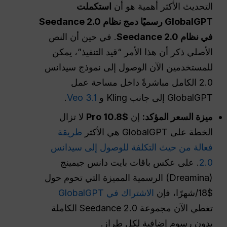
التحديث الأكثر أهمية هو أن
استكملت
GlobalGPT رسميًا دمج نظام Seedance 2.0
في نظام Seedance 2.0
. في حين أن النص
الأصلي ذكر أن هذا الأمر “قيد التنفيذ”، يمكن
للمستخدمين الآن الوصول إلى نموذج سيدانس
2.0 الكامل مباشرةً داخل مساحة عمل
GlobalGPT إلى جانب Kling و
Veo 3.1
.
ميزة السعر المؤكد:
إن
$10.8 Pro
لا تزال
الخطة على GlobalGPT هي الأكثر
طريقة
فعالة من حيث التكلفة للوصول إلى سيدانس
2.0
. على عكس باقات بايت دانس جيمينج
(Dreamina) الرسمية المميزة التي تحوم حول
$18/شهرًا، فإن
الاشتراك في GlobalGPT
تغطي الآن مجموعة Seedance 2.0 الكاملة
بدون رسوم إضافية لكل طراز.