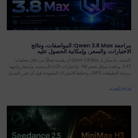
مراجعة Qwen 3.8 Max: المواصفات، ونتائج
الاختبارات، والسعر، وإمكانية الحصول عليه
اكتشف ما يمكن لـ Qwen 3.8 Max أن يقدمه فعليًّا من خلال معلمات
2.4T، ونافذة سياق بحجم 1M، واختبارات الأداء الرسمية، وأسعار واجهة
برمجة التطبيقات (API)، وخطط الاشتراك المفتوحة قبل أن تقرر التبديل.
قراءة المزيد