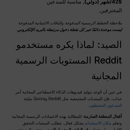
$42/شهر (دولي)
, مناسبة للمبدعين
المحترفين.
ملاحظة الخطط الرسمية المدفوعة والباقات الائتمانية المدفوعة
ليست موحدة دائمًا عبر كل نقطة دخول مرتبطة بالبريد الإلكتروني
.
الصيد: لماذا يكره مستخدمو
Reddit المستويات الرسمية
المجانية
في حين أن الوعد بتوليد فيديوهات الذكاء الاصطناعي المجانية أمر
جذاب، فإن المنتديات المجتمعية مثل Reddit وQuora مليئة
المبدعون المحبطون
.
أقفال المنطقة الصارمة:
للمطالبة بهذه الاعتمادات الرسمية المجانية
وتعلم
مكان الاستخدام
بشكل فعال، تتطلب المنصات التحقق
الإلزامي باستخدام
رقم الهاتف المحمول الصيني
, حجب المستخدمين