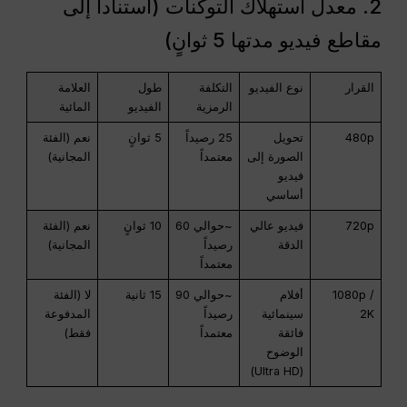
2. معدل استهلاك التوكنات (استناداً إلى
مقاطع فيديو مدتها 5 ثوانٍ)
القرار
نوع الفيديو
التكلفة
طول
العلامة
الرمزية
الفيديو
المائية
480p
تحويل
25 رصيداً
5 ثوانٍ
نعم (الفئة
الصورة إلى
معتمداً
المجانية)
فيديو
أساسي
720p
فيديو عالي
~حوالي 60
10 ثوانٍ
نعم (الفئة
الدقة
رصيداً
المجانية)
معتمداً
1080p /
أفلام
~حوالي 90
15 ثانية
لا (الفئة
2K
سينمائية
رصيداً
المدفوعة
فائقة
معتمداً
فقط)
الوضوح
(Ultra HD)