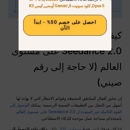
Opus 5
,
كلود سونيت 5
,
Gemini أومني
,
كيمي K3
احصل على خصم 50% - ابدأ
الآن
كيفية الوصول إلى
Seedance 2.0 على مستوى
العالم (لا حاجة إلى رقم
صيني)
إن تجاوز أقفال المناطق المحبطة وقوائم الانتظار التي لا نهاية لها
أسهل من التنقل بين التطبيقات الصينية الرسمية. يمكنك
الوصول إلى
القوة الكاملة غير المقيدة ل Seedance 2.0 على مستوى العالم
باستخدام مساحة عمل موحدة للذكاء الاصطناعي.
إذا كان هدفك ليس فقط
سيدانس 2.0
, ولكن
مكان واحد للوصول إلى