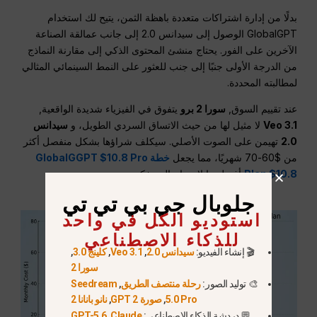
بدلًا من إدارة اشتراكات متعددة باهظة الثمن، يتيح لك استخدام
GlobalGPT الوصول إلى سيدانس 2.0 إلى جانب عمالقة الصناعة
الآخرين على الفور. يحتاج منشئ المحتوى الذكي إلى مقارنة النماذج
من الدرجة الأولى جنبًا إلى جنب للعثور على النمط السينمائي المثالي
لمطالبته المحددة.
عند تقييم السوق,
سورا 2 برو
يتفوق في الفيزياء شديدة الواقعية,
Veo 3.1
لا مثيل لها من حيث الاتساق السردي الطويل، و
سيدانس
2.0
تهيمن على الصوت الأصلي. سيكلف شراؤها بشكل منفصل أكثر
من $60-70 شهريًا، مما يجعل
خطة GlobalGGPT $10.8 Pro
Plan $10.8
أفضل ما لا يحتاج إلى تفكير.
جلوبال جي بي تي تي
استوديو الكل في واحد
للذكاء الاصطناعي
🎬 إنشاء الفيديو:
سيدانس 2.0
,
Veo 3.1
,
كلينج 3.0
,
سورا 2
🎨 توليد الصور:
رحلة منتصف الطريق
,
Seedream
5.0 Pro
,
صورة GPT 2
,
نانو بانانا 2
💬 دردشة الذكاء الاصطناعي:
Claude
,
GPT-5.6