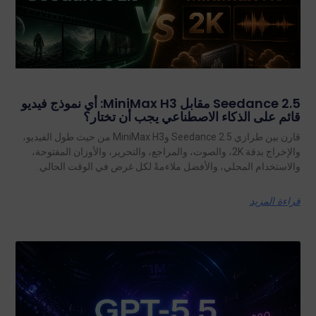
Seedance 2.5 مقابل MiniMax H3: أي نموذج فيديو
قائم على الذكاء الاصطناعي يجب أن تختار؟
قارن بين طرازي Seedance 2.5 وMiniMax H3 من حيث طول الفيديو،
والإخراج بدقة 2K، والصوت، والمراجع، والتحرير، والأوزان المفتوحة،
والاستخدام المحلي، والأفضل ملاءمةً لكل غرض في الوقت الحالي.
قراءة المزيد