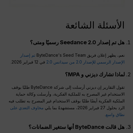
الأسئلة الشائعة
هل تم إصدار Seedance 2.0 رسميًا ومتى؟
نعم، يظهر إعلان فريق ByteDance's Seed Team
تم إصدار
الإصدار الرسمي للإصدار 2.0 من سيدانس 2.0
في 12 فبراير 2026.
لماذا تشارك ديزني و MPA؟
تقول التقارير إن ديزني أرسلت إلى شركة ByteDance طلبًا بوقف
الاستخدام غير المصرح به للملكية الفكرية، وأرسلت وكالة حماية
الملكية الفكرية أيضًا طلبًا بوقف الاستخدام غير المصرح به تطلب فيه
الرد بحلول 27 فبراير 2026، مستشهدةً بما يلي
مخاوف التعدي على
نطاق واسع
.
هل قالت ByteDance أنها ستغير الضمانات؟