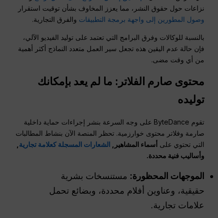
نزاعات حول حقوق النشر، مما يعزز المخاوف بشأن توقيت استقرار
وصول المطورين إلى واجهة برمجة التطبيقات
والفرق التجارية.
بالنسبة للوكالات وفرق البرامج التي تعتمد على توليد الفيديو الآلي،
فإن حالة عدم اليقين هذه تجعل سير العمل متعدد النماذج أكثر أهمية
من أي وقت مضى.
محتوى صارم
الفلاتر
: ما لم يعد بإمكانك
توليده
تقوم ByteDance على وجه السرعة بنشر إجراءات حماية داخلية
صارمة وفلاتر محتوى خوارزمية. تحظر المنصة الآن بنشاط المطالبات
التي تحتوي على
أسماء المشاهير,
الشعارات المسجلة كعلامة تجارية
,
وأساليب فنية محددة.
الموجهات المحظورة:
مستنسخات بشرية
حقيقية، وعناوين أفلام محددة، وبضائع تحمل
علامات تجارية.