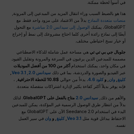
في أسوأ لحظة ممكنة.
هذا هو بالضبط السبب وراء انتقال المزيد من المبدعين إلى المرونة,
منصات متعددة النماذج
بدلاً من الاعتماد على مزود واحد فقط. مع
GlobalGPT، يمكنك
الوصول إلى سيدانس 2.0 مباشرة
مع التحول
أيضًا إلى نماذج رائدة أخرى كلما احتاج مشروعك إلى نمط أو إخراج
أو خيار نسخ احتياطي مختلف.
جلوبال جي بي تي تي
هي مساحة عمل شاملة للذكاء الاصطناعي
مصممة للمبدعين الذين يرغبون في السرعة والمرونة وتقليل القيود.
في مكان واحد، يمكنك استخدام
أكثر من 100 من أفضل الموديلات
عبر الفيديو والصورة والدردشة، بما في ذلك
سيدانس 2.0,
Veo 3.1
,
كلينغ
,
وان
, و
كلود 4.6
.
بدءاً من حوالي
$10.8 للخطة الاحترافية
, ،
فإنه يوفر بديلاً أكثر كفاءة بكثير لإدارة اشتراكات منفصلة متعددة.
والأهم من ذلك,
سيدانس 2.0
متاح بالفعل على GlobalGPT
. لذلك
بدلاً من انتظار طرق الوصول الرسمية غير المؤكدة، يمكن للمبدعين
البدء في استخدام Seedance 2.0 الآن على GlobalGPT مع
الاحتفاظ ببدائل قوية مثل
Veo 3.1
,
كلينغ
, و
وان
في سير العمل
نفسه.