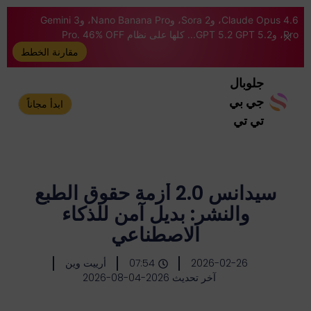
Claude Opus 4.6، وSora 2، وNano Banana Pro، وGemini 3
Pro، وGPT 5.2 GPT 5.2... كلها على نظام Pro. 46% OFF
مقارنة الخطط
جلوبال
جي بي
ابدأ مجاناً
تي تي
سيدانس 2.0 أزمة حقوق الطبع
والنشر: بديل آمن للذكاء
الاصطناعي
2026-02-26
07:54
أرييت وين
آخر تحديث 2026-04-08-2026