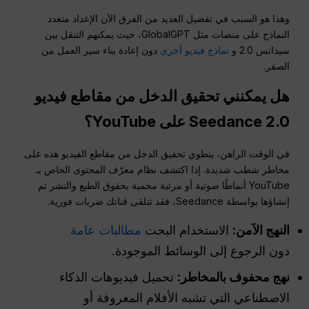
وهذا هو السبب في تفضيل العديد من الفرق الآن الإعداد متعدد
النماذج على منصات مثل GlobalGPT، حيث يمكنهم التنقل بين
سيدانس 2.0 و
نماذج فيديو أخرى
دون إعادة بناء سير العمل من
الصفر.
هل يمكنني تحقيق الدخل من مقاطع فيديو
Seedance 2.0 على YouTube؟
في الوقت الراهن، ينطوي تحقيق الدخل من مقاطع الفيديو هذه على
مخاطر شطب شديدة. إذا اكتشف نظام معرّف المحتوى الخاص بـ
YouTube أنماطًا صوتية أو مرئية محمية بحقوق الطبع والنشر تم
إنشاؤها بواسطة Seedance، فقد تتلقى قناتك ضربات فورية.
النهج الآمن:
الاستخدام البحت
مطالبات عامة
دون الرجوع إلى الوسائط الموجودة.
نهج محفوف بالمخاطر:
تحميل فيديوهات الذكاء
الاصطناعي التي تشبه الأفلام المعروفة أو