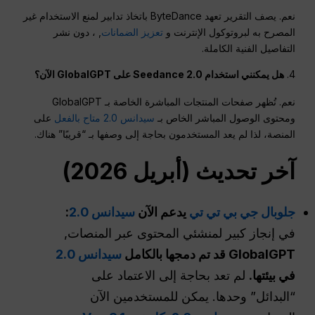
نعم. يصف التقرير تعهد ByteDance باتخاذ تدابير لمنع الاستخدام غير
المصرح به لبروتوكول الإنترنت و
تعزيز الضمانات
, ، دون نشر
التفاصيل الفنية الكاملة.
4.
هل يمكنني استخدام Seedance 2.0 على GlobalGPT الآن؟
نعم. تُظهر صفحات المنتجات المباشرة الخاصة بـ GlobalGPT
ومحتوى الوصول المباشر الخاص بـ
سيدانس 2.0 متاح بالفعل
على
المنصة، لذا لم يعد المستخدمون بحاجة إلى وصفها بـ “قريبًا” هناك.
آخر تحديث (أبريل 2026)
جلوبال جي بي تي تي
يدعم الآن
سيدانس 2.0
:
في إنجاز كبير لمنشئي المحتوى عبر المنصات,
GlobalGPT قد تم دمجها بالكامل
سيدانس 2.0
في بيئتها.
لم تعد بحاجة إلى الاعتماد على
“البدائل” وحدها. يمكن للمستخدمين الآن