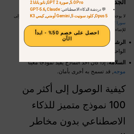
الجديد في الصناعة
5.0 Pro
,
صورة GPT 2
,
نانو بانانا 2
💬 دردشة الذكاء الاصطناعي:
Claude
,
GPT-5.6
لا يوجد نموذج ذكاء اصطناعي واحد مثالي لكل مشهد. قد تحتاج إلى
Opus 5
,
كلود سونيت 5
,
Gemini أومني
,
كيمي K3
سورا 2 برو
لحركات الشخصيات الواقعية، ولكن تفضل
Veo 3.1
للإضاءة السينمائية.
احصل على خصم 50% - ابدأ
الآن
الرشاقة
:
تتجنب مبادلة الطرازات قيود المحرك
الواحد.
السلامة:
إذا كان أحد النماذج يقيد نموذجًا معينًا
موجه
, قد تسمح به أخرى بأمان.
كيفية الوصول إلى أكثر من
100 نموذج متميز للذكاء
الاصطناعي بدون مخاطر