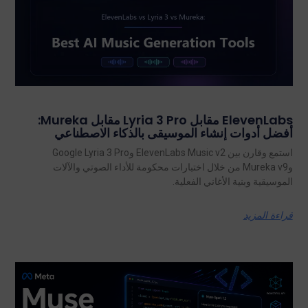
ElevenLabs مقابل Lyria 3 Pro مقابل Mureka:
أفضل أدوات إنشاء الموسيقى بالذكاء الاصطناعي
استمع وقارن بين ElevenLabs Music v2 وGoogle Lyria 3 Pro
وMureka v9 من خلال اختبارات محكومة للأداء الصوتي والآلات
الموسيقية وبنية الأغاني الفعلية.
قراءة المزيد