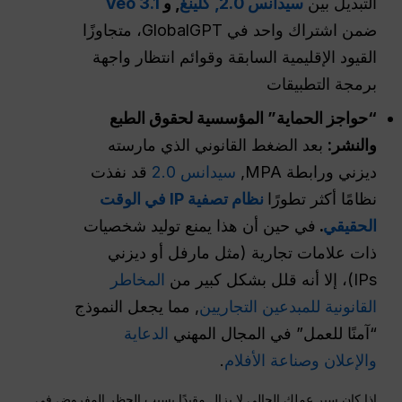
التبديل بين
سيدانس 2.0,
كلينغ
, و
Veo 3.1
ضمن اشتراك واحد في GlobalGPT، متجاوزًا
القيود الإقليمية السابقة وقوائم انتظار واجهة
برمجة التطبيقات
“حواجز الحماية” المؤسسية لحقوق الطبع
والنشر:
بعد الضغط القانوني الذي مارسته
ديزني ورابطة MPA,
سيدانس 2.0
قد نفذت
نظامًا أكثر تطورًا
نظام تصفية IP في الوقت
الحقيقي
.
في حين أن هذا يمنع توليد شخصيات
ذات علامات تجارية (مثل مارفل أو ديزني
IPs)، إلا أنه قلل بشكل كبير من
المخاطر
القانونية للمبدعين التجاريين
, مما يجعل النموذج
“آمنًا للعمل” في المجال المهني
الدعاية
والإعلان وصناعة الأفلام
.
إذا كان سير عملك الحالي لا يزال مقيدًا بسبب الحظر المفروض في