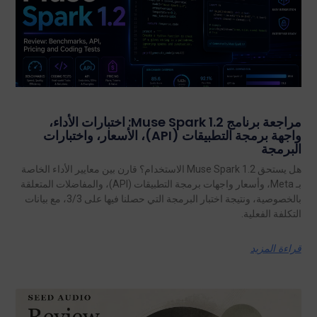
مراجعة برنامج Muse Spark 1.2: اختبارات الأداء،
واجهة برمجة التطبيقات (API)، الأسعار، واختبارات
البرمجة
هل يستحق Muse Spark 1.2 الاستخدام؟ قارن بين معايير الأداء الخاصة
بـ Meta، وأسعار واجهات برمجة التطبيقات (API)، والمفاضلات المتعلقة
بالخصوصية، ونتيجة اختبار البرمجة التي حصلنا فيها على 3/3، مع بيانات
التكلفة الفعلية.
قراءة المزيد