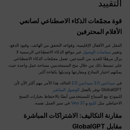
التقييد
قوة مجمّعات الذكاء الاصطناعي لصانعي
الأفلام المحترفين
التنقل عبر الأقفال الإقليمية، وقواعد التحقق من الهاتف، وقيود الدفع،
وتغيير
سياسات الوصول
عبر مواقع الذكاء الاصطناعي الرسمية لا
يزال مرهقًا للعديد من المبدعين. تعمل مجمّعات الذكاء الاصطناعي
على تبسيط ذلك من خلال منح المستخدمين مساحة عمل واحدة حيث
يمكنهم اختبار النماذج ومقارنتها وتبديلها بكفاءة أكبر.
في
سيدانس 2.0 سيدانس 2.0
الحالة، هذا الأمر مهم أكثر الآن لأن
GlobalGPT توفر بالفعل
الوصول المباشر
للنموذج مع السماح للمستخدمين أيضًا بالاحتفاظ بخيارات النسخ
الاحتياطي مثل
كلينغ
و
Veo 3.1
في سير العمل نفسه.
مقارنة التكاليف: الاشتراكات المباشرة
مقابل GlobalGPT