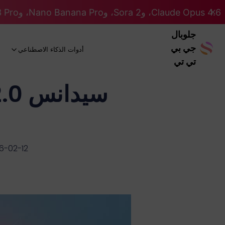
Claude Opus 4.6، وSora 2، وNano Banana Pro، وGemini 3 Pro، وGPT 5.2 GPT 5.2... كلها على نظام Pro. 46% OFF
جلوبال
جي بي
أدوات الذكاء الاصطناعي
تي تي
6-02-12