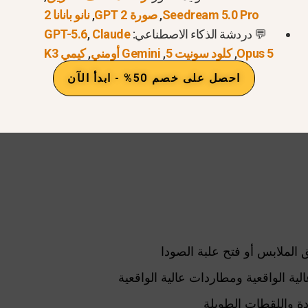
Seedream 5.0 Pro
,
صورة GPT 2
,
نانو بانانا 2
لسلوك البدني والحركة الطبيعية. وينتج عن ذلك فيديوهات تبد
💬 دردشة الذكاء الاصطناعي:
Claude
,
GPT-5.6
Opus 5
,
كلود سونيت 5
,
Gemini أومني
,
كيمي K3
احصل على خصم 50% - ابدأ الآن
ق الملابس أو فتح علبة الصودا
 الواقعية ومطاردات عالية الواقعية
دة واللقطات الطويلة