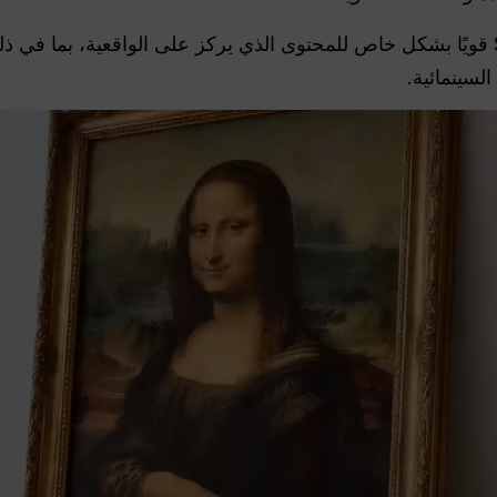
هذه الترقيات تجعل Seedance 2.0 قويًا بشكل خاص للمحتوى الذي يركز على الواقعية،
لسينمائية.