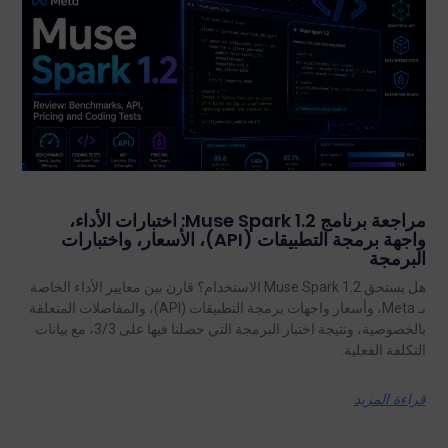
مراجعة برنامج Muse Spark 1.2: اختبارات الأداء،
واجهة برمجة التطبيقات (API)، الأسعار، واختبارات
البرمجة
هل يستحق Muse Spark 1.2 الاستخدام؟ قارن بين معايير الأداء الخاصة
بـ Meta، وأسعار واجهات برمجة التطبيقات (API)، والمفاضلات المتعلقة
بالخصوصية، ونتيجة اختبار البرمجة التي حصلنا فيها على 3/3، مع بيانات
التكلفة الفعلية.
قراءة المزيد