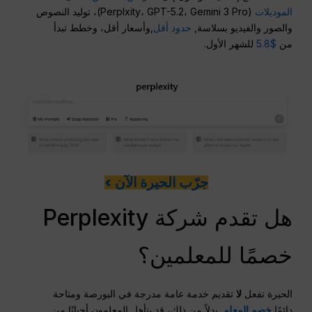
الموديلات
(Perplxity، GPT-5.2، Gemini 3 Pro)، توليد النصوص
والصور والفيديو بسلاسة,
حدود أقل
,وأسعار أقل، وخطط تبدأ
من
$5.8
للشهر الأول.
جرّب الحيرة الآن >
هل تقدم شركة Perplexity
خصمًا للمعلمين؟
الحيرة تفعل
لا
تقديم خدمة عامة مدرجة في البورصة ومتاحة
دائمًا
خصم المعلم
. بدلاً من ذلك، قد يتأهل المعلمون أحيانًا من