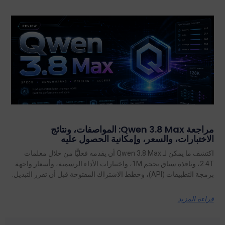
مراجعة Qwen 3.8 Max: المواصفات، ونتائج
الاختبارات، والسعر، وإمكانية الحصول عليه
اكتشف ما يمكن لـ Qwen 3.8 Max أن يقدمه فعليًّا من خلال معلمات
2.4T، ونافذة سياق بحجم 1M، واختبارات الأداء الرسمية، وأسعار واجهة
برمجة التطبيقات (API)، وخطط الاشتراك المفتوحة قبل أن تقرر التبديل.
قراءة المزيد