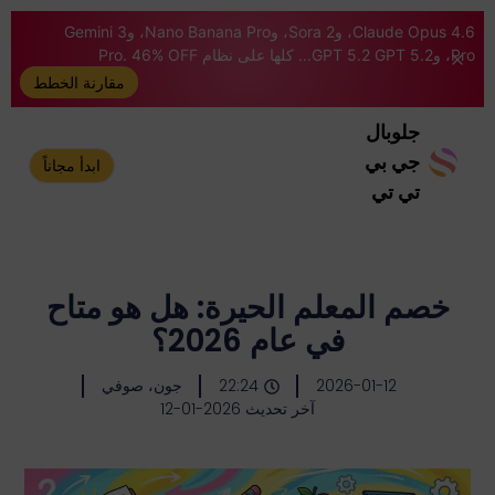
Claude Opus 4.6، وSora 2، وNano Banana Pro، وGemini 3
Pro، وGPT 5.2 GPT 5.2... كلها على نظام Pro. 46% OFF
مقارنة الخطط
جلوبال
جي بي
ابدأ مجاناً
تي تي
خصم المعلم الحيرة: هل هو متاح
في عام 2026؟
2026-01-12
22:24
جون، صوفي
آخر تحديث 2026-01-12