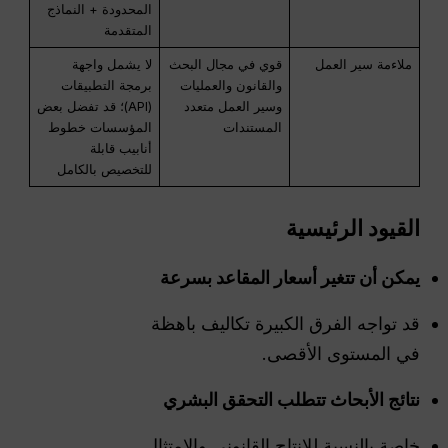
المحدودة + النماذج
المتقدمة
ملاءمة سير العمل
قوي في مجال البحث
لا يشمل واجهة
والقانون والعمليات
برمجة التطبيقات
وسير العمل متعدد
(API)؛ قد تفضل بعض
المستندات
المؤسسات خطوط
أنابيب قابلة
للتخصيص بالكامل
القيود الرئيسية
يمكن أن تتغير أسعار المقاعد بسرعة
قد تواجه الفرق الكبيرة تكاليف باهظة
في المستوى الأقصى.
نتائج الأبحاث تتطلب التحقق البشري
خاصة بالنسبة للإنتاج القانوني والامتثال