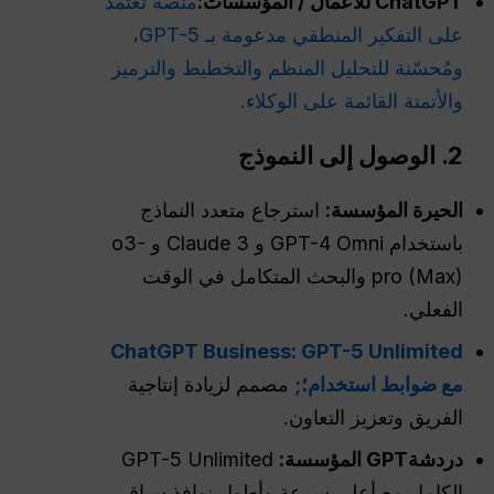
ChatGPT للأعمال / المؤسسات:
منصة تعتمد
على التفكير المنطقي مدعومة بـ GPT-5،
ومُحسّنة للتحليل المنظم والتخطيط والترميز
والأتمتة القائمة على الوكلاء.
2. الوصول إلى النموذج
الحيرة
المؤسسة:
استرجاع متعدد النماذج
باستخدام GPT-4 Omni و Claude 3 و o3-
pro (Max) والبحث المتكامل في الوقت
الفعلي.
ChatGPT Business: GPT-5 Unlimited
مع ضوابط استخدام؛;
مصمم لزيادة إنتاجية
الفريق وتعزيز التعاون.
دردشةGPT
المؤسسة:
GPT-5 Unlimited
الكامل مع أعلى سرعة وأطول نوافذ سياق