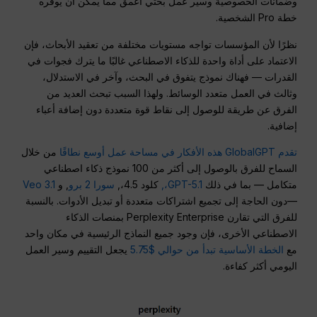
وضمانات الخصوصية وسير عمل بحثي أعمق مما يمكن أن يوفره
خطة Pro الشخصية.
نظرًا لأن المؤسسات تواجه مستويات مختلفة من تعقيد الأبحاث، فإن
الاعتماد على أداة واحدة للذكاء الاصطناعي غالبًا ما يترك فجوات في
القدرات — فهناك نموذج يتفوق في البحث، وآخر في الاستدلال،
وثالث في العمل متعدد الوسائط. ولهذا السبب تبحث العديد من
الفرق عن طريقة للوصول إلى نقاط قوة متعددة دون إضافة أعباء
إضافية.
تقدم GlobalGPT هذه الأفكار في مساحة عمل أوسع نطاقًا
من خلال
السماح للفرق بالوصول إلى أكثر من 100 نموذج ذكاء اصطناعي
متكامل — بما في ذلك
GPT-5.1،,
كلود 4.5،,
سورا 2 برو
, و
Veo 3.1
—دون الحاجة إلى تجميع اشتراكات متعددة أو تبديل الأدوات. بالنسبة
للفرق التي تقارن Perplexity Enterprise بمنصات الذكاء
الاصطناعي الأخرى، فإن وجود جميع النماذج الرئيسية في مكان واحد
مع
الخطة الأساسية تبدأ من حوالي $5.75
يجعل التقييم وسير العمل
اليومي أكثر كفاءة.