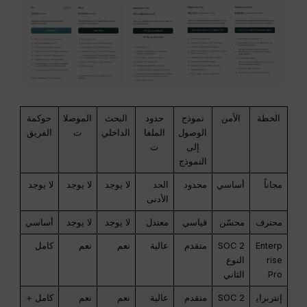
الخطة
الأمن
نموذج
حدود
البحث
الموصلا
حوكمة
الوصول
الملفا
الداخلي
ت
الفريق
إلى
ت
النموذج
مجاناً
أساسي
محدود
الحد
لا يوجد
لا يوجد
لا يوجد
الأدنى
محترف
محسّن
قياسي
معتدل
لا يوجد
لا يوجد
أساسي
Enterp
SOC 2
متقدم
عالية
نعم
نعم
كامل
rise
النوع
Pro
الثاني
إنتربراي
SOC 2
متقدم
عالية
نعم
نعم
كامل +