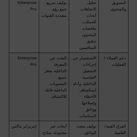
التسويق
تحليل
توليف سريع،
Enterprise
والمحتوى
الاتجاهات،
جمع رؤى
Pro
أبحاث
متعددة القنوات
الحملات،
ملخصات
المحتوى،
تدقيق
المنافسين
دعم العملاء /
الاستفسار عن
البحث عن
Enterprise
العمليات
إجراءات
المعرفة
Pro
التشغيل
الداخلية يجعل
القياسية
جميع
الداخلية، وأدلة
المحتويات
استكشاف
الداخلية قابلة
الأخطاء
للاكتشاف
وإصلاحها،
ووثائق
السياسات
الفرق الفنية/
توليف متعدد
أبحاث غير
إنتربرايز ماكس
العلمية
الوثائق،
محدودة، نماذج