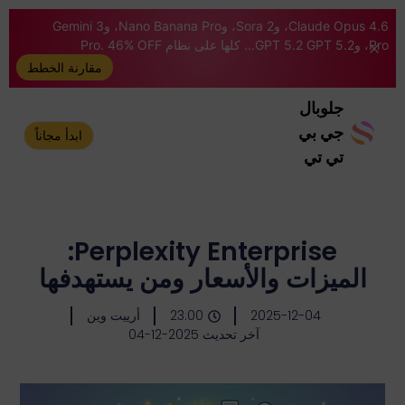
Claude Opus 4.6، وSora 2، وNano Banana Pro، وGemini 3
Pro، وGPT 5.2 GPT 5.2... كلها على نظام Pro. 46% OFF
مقارنة الخطط
جلوبال
جي بي
ابدأ مجاناً
تي تي
Perplexity Enterprise:
الميزات والأسعار ومن يستهدفها
2025-12-04
23:00
أرييت وين
آخر تحديث 2025-12-04