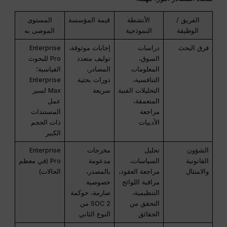
الفريق /
الأنشطة
قيمة المؤسسة
المستوى
الوظيفة
النموذجية
الموصى به
فرق البحث
دراسات
إجابات موثوقة،
Enterprise
السوق،
توليف متعدد
Pro للبحوث
المعلومات
المصادر،
القياسية؛
التنافسية،
دورات بحثية
Enterprise
التحليلات الفنية
سريعة
Max لسير
المتعمقة،
عمل
مراجعة
المستندات
الأدبيات
ذات الحجم
الكبير
الشؤون
تحليل
مخرجات
Enterprise
القانونية
السياسات،
مدعومة
Pro (في معظم
والامتثال
مراجعة العقود،
بالمصدر،
الحالات)
مراقبة اللوائح
خصوصية
التنظيمية،
صارمة، حوكمة
التحقق من
SOC 2 من
الحقائق
النوع الثاني