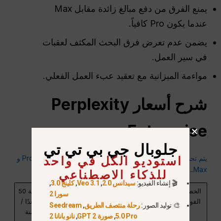
يمنع الفرق من دفع مبالغ زائدة مقابل Max
عندما يكون Pro كافياً.
يضمن عدم تعرض فرق البحث المكثف لعقبات
في سير العمل.
مواءمة الميزانية مع تعقيد عبء العمل الفعلي.
شرح أسعار Perplexity
Enterprise
جلوبال جي بي تي تي
استوديو الكل في واحد
يتم تحديد الأسعار لكل مقعد، مع مجموعات مرنة من تراخيص Pro و
للذكاء الاصطناعي
.
Max.
🎬 إنشاء الفيديو:
سيدانس 2.0
,
Veo 3.1
,
كلينج 3.0
,
الخطة /
السعر
السعر
تكلفة 5
تكلفة 20
تكلفة 50
سورا 2
الفوترة
الشهري
السنوي
مقاعد /
مقعدًا /
مقعدًا /
🎨 توليد الصور:
رحلة منتصف الطريق
,
Seedream
(لكل
(لكل
سنة
سنة
سنة
5.0 Pro
,
صورة GPT 2
,
نانو بانانا 2