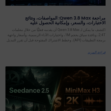
مراجعة Qwen 3.8 Max: المواصفات، ونتائج
الاختبارات، والسعر، وإمكانية الحصول عليه
اكتشف ما يمكن لـ Qwen 3.8 Max أن يقدمه فعليًّا من خلال معلمات
2.4T، ونافذة سياق بحجم 1M، واختبارات الأداء الرسمية، وأسعار واجهة
برمجة التطبيقات (API)، وخطط الاشتراك المفتوحة قبل أن تقرر التبديل.
قراءة المزيد