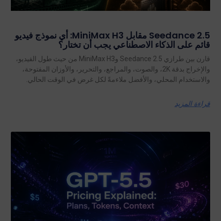
Seedance 2.5 مقابل MiniMax H3: أي نموذج فيديو
قائم على الذكاء الاصطناعي يجب أن تختار؟
قارن بين طرازي Seedance 2.5 وMiniMax H3 من حيث طول الفيديو،
والإخراج بدقة 2K، والصوت، والمراجع، والتحرير، والأوزان المفتوحة،
والاستخدام المحلي، والأفضل ملاءمةً لكل غرض في الوقت الحالي.
قراءة المزيد