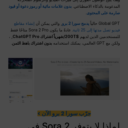
المدعومة بالذكاء الاصطناعي.
بدون علامات مائية أو رموز دعوة أو قيود
صارمة على المحتوى
.
Global GPT حالياً
يدمج سورا 2 برو
, والتي يمكن أن
إنشاء مقاطع
فيديو تصل مدتها إلى 25 ثانية
. عادةً ما يكون Sora 2 Pro متاحًا فقط
للمستخدمين الذين لديهم
$200T/شهرياً اشتراك ChatGPT Pro
, ،
ولكن مع GPT العالمي، يمكنك استخدامه
بدون اشتراك باهظ الثمن
.
جرّب سورا 2 برو الآن >
لماذا لا يتوفر Sora 2 في