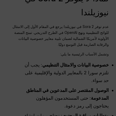
نيوزيلندا
عدم توفر Sora 2 في نيوزيلندا يرجع في المقام الأول إلى الامتثال
للوائح التنظيمية ونهج OpenAI في الطرح التدريجي. تمنح المنصة
الأولوية لأمريكا الشمالية لضمان تلبية معايير خصوصية البيانات
والرقابة الصارمة قبل التوسع دوليًا.
وتشمل الأسباب الرئيسية ما يلي:
خصوصية البيانات والامتثال التنظيمي
: يجب أن
تلتزم سورا 2 بالمعايير الدولية والإقليمية على
حد سواء.
الوصول المقتصر على المدعوين في المناطق
المدعومة
: حتى المستخدمون المؤهلون
يحتاجون إلى رمز دعوة.
متطلبات مراقبة المحتوى
: تحتاج ميزات إنشاء