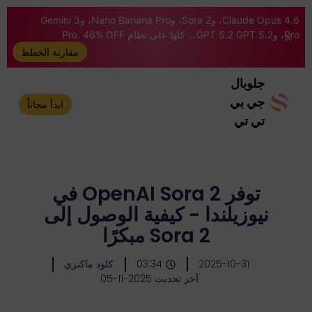
Claude Opus 4.6، وSora 2، وNano Banana Pro، وGemini 3
Pro، وGPT 5.2 GPT 5.2... كلها على نظام Pro. 46% OFF
مقارنة الخطط
جلوبال
جي بي
ابدأ مجاناً
تي تي
توفر OpenAI Sora 2 في
نيوزيلندا - كيفية الوصول إلى
Sora 2 مبكرًا
2025-10-31
03:34
كلود ماكنزي
آخر تحديث 2025-11-05