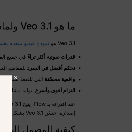
ما هو Veo 3.1 ولماذا يستخدم في Flow
Veo 3.1 هو
نموذج فيديو متقدم يعتم
قدرات صوتية أكثر ثراءً
في جميع الم
تحكم أفضل في السرد
للمقاطع الم
واقعية محسّنة
التي تلتقط نسيجًا واقع
التزام أقوى وأسرع
لتوليد مشاهد دق
عند اقترانه بـ Flow، يتيح Veo 3.1 للمبدعين
إصداره، حسّن Veo 3.1 بشكل كبير الطريقة التي يصنع بها المستخدمون المحتوى المدعوم بالذكاء الاصطناعي.
كيفية الوصول إلى Veo 3.1 في Flow