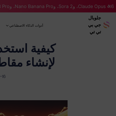
Claude Opus 4.6، وSora 2، وNano Banana Pro، وGemini 3 Pro، وGPT 5.2 GPT 5.2... كلها على نظام Pro. 46% OFF
جلوبال
جي بي
أدوات الذكاء الاصطناعي
تي تي
لإنشاء مقاط
-16