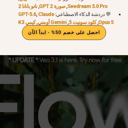
Seedream 5.0 Pro
,
صورة GPT 2
,
نانو بانانا 2
💬 دردشة الذكاء الاصطناعي:
Claude
,
GPT-5.6
Opus 5
,
كلود سونيت 5
,
Gemini أومني
,
كيمي K3
 بيانات اعتماد حسابك.
احصل على خصم 50% - ابدأ الآن