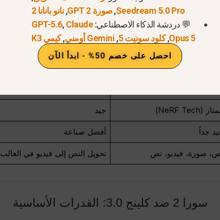
ظل الجاذبية والإضاءة حقيقية تمامًا.
Seedream 5.0 Pro
,
صورة GPT 2
,
نانو بانانا 2
💬 دردشة الذكاء الاصطناعي:
Claude
,
GPT-5.6
جسام عشوائية في المشهد بالخطأ. كلينغ أكثر صرامة بكثير، مم
Opus 5
,
كلود سونيت 5
,
Gemini أومني
,
كيمي K3
احصل على خصم 50% - ابدأ الآن
Kling AI (Kling 3.0
أوبن إيه آي سورا (سورا 2)
 3 دقائق
15 - 25 ثانية
از (NeRF Tech)
جيد
د جداً
أفضل صناعة
ص، صورة، فيديو، نص
تحويل النص إلى فيديو في الغالب
سورا 2 ضد كلينج 3.0: القدرات الأساسية