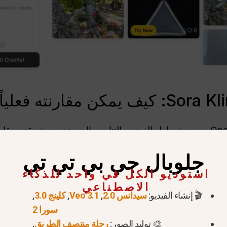
بمقاطع Sora 
جلوبال جي بي تي تي
 تحول مع مرور الوقت.
استوديو الكل في واحد للذكاء
الاصطناعي
يمكن لـ Kling 3.0 توليد مقاط
🎬 إنشاء الفيديو:
سيدانس 2.0
,
Veo 3.1
,
كلينج 3.0
,
سورا 2
تست
🎨 توليد الصور:
رحلة منتصف الطريق
,