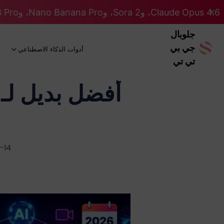
Claude Opus 4.6، وSora 2، وNano Banana Pro، وGemini 3 Pro، وGPT 5.2 GPT 5.2... كلها على نظام Pro. 46% OFF
جلوبال
جي بي
أدوات الذكاء الاصطناعي
تي تي
-14