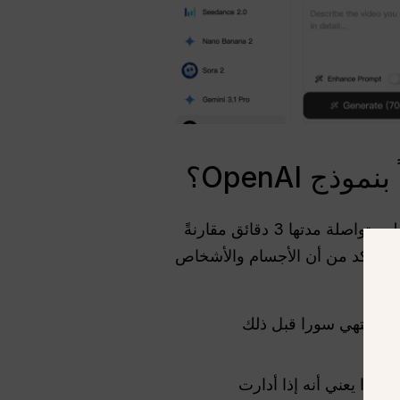
يتفوق Kling AI على Sora من OpenAI من حيث طول الفيديو والتناسق الجسدي، حيث يقدم مقاطع متواصلة مدتها 3 دقائق مقارنةً
الأقصر التي لا تتجاوز 15 ثانية. بينما يُنتج Sora إضاءة سينمائية مذهلة، يركز Kling على التأكد من أن الأجسام والأشخاص
ع قصصية طويلة تصل إلى 3 دقائق. عادةً ما تنتهي سورا قبل ذلك
خدم Kling رسم الخرائط المكانية ثلاثية الأبعاد المتقدمة (تقنية NeRF). وهذا يعني أنه إذا أدارت