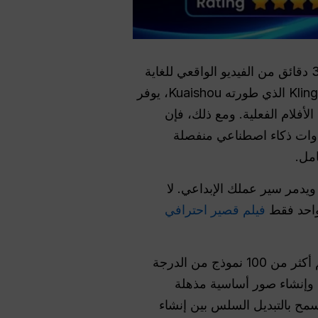
في عام 2026 لأنه يتيح لك إنشاء ما يصل إلى 3 دقائق من الفيديو الواقعي للغاية
مع فيزياء متقدمة، في حين أن سورا من OpenAI يقتصر إلى حد كبير على 15-25 ثانية. يوفر Kling 3.0 الذي طورته Kuaishou، يوفر
 الأفلام الفعلية. ومع ذلك، فإن
عدة أدوات ذكاء اصطناعي منفصلة
امل.
يدمر سير عملك الإبداعي. لا
واحد فقط
فيلم قصير احترافي
تحلّ هذه المشكلة بالضبط من خلال توفير منصة ذكاء اصطناعي شاملة تضم أكثر من 100 نموذج من الدرجة
 وإنشاء صور أساسية مذهلة
سمح بالتبديل السلس بين إنشاء