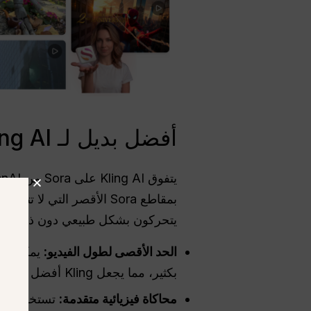
أفضل بديل لـ Sora Kling AI: كيف يمكن مقارنته فعلياً بنموذج OpenAI؟
يتحركون بشكل طبيعي دون ذوبان أو
الحد الأقصى لطول الفيديو:
بكثير، مما يجعل Kling أفضل للأفلام القصيرة الفعلية.
محاكاة فيزيائية متقدمة: