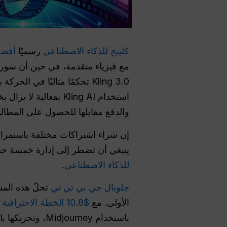
كلينج للذكاء الاصطناعي
رسميًا
أفضل ب
Kling 3.0 تحكمًا مثاليًا ف
استخدام Kling AI ب
والدفع مقابلها للحصول على المطالب
إن شراء اشتراكات مختلفة باستمرار
ينبغي أن تضطر إلى إدارة خمسة ح
للذكاء الاصطناعي
.
جلوبال جي بي تي تي
الأولى. مع
$10.8 الخطة الاحترافية $10.8
باستخدام Midjourney، وتحريكها باستخدام نماذج فيديو مثل Kling AI,