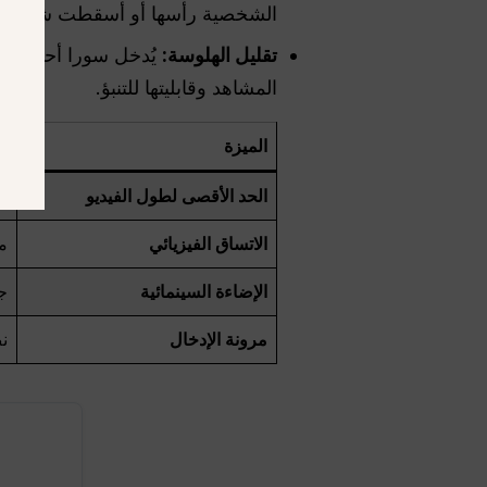
الشخصية رأسها أو أسقطت شيئًا ما، ت
تقليل الهلوسة:
يُدخل سورا أحيانًا أ
المشاهد وقابليتها للتنبؤ.
الميزة
)
الحد الأقصى لطول الفيديو
حتى
الاتساق الفيزيائي
ممت
الإضاءة السينمائية
جي
مرونة الإدخال
ن