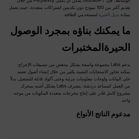
الوسائط، فإن GlobalGPT يمكن أن يكمل Perplexity من خلال
تقديم أكثر من 100 نموذج دون تكديس اشتراكات متعددة، حيث يعمل
بمثابة
بديل الحيرة
لمستخدمي الطاقة.
ما يمكنك بناؤه بمجرد الوصول
الحيرة
المختبرات
يدعم Labs مجموعة واسعة بشكل مدهش من تنسيقات الإخراج.
يمكنه تجاوز الاستجابات النصية بكثير من خلال إنشاء أصول تعتمد
على البيانات ولوحات معلومات مرئية وحتى أكواد قابلة للتشغيل. بدلاً
من العمل كمساعد دردشة، يتصرف Labs بشكل أشبه بمحرك
مشروع كامل قادر على إنتاج مخرجات متعددة المكونات من موجه
واحد.
مدعوم
الناتج
الأنواع