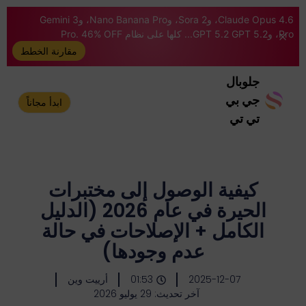
Claude Opus 4.6، وSora 2، وNano Banana Pro، وGemini 3
Pro، وGPT 5.2 GPT 5.2... كلها على نظام Pro. 46% OFF
مقارنة الخطط
جلوبال
جي بي
ابدأ مجاناً
تي تي
كيفية الوصول إلى مختبرات
الحيرة في عام 2026 (الدليل
الكامل + الإصلاحات في حالة
عدم وجودها)
2025-12-07
01:53
أرييت وين
آخر تحديث: 29 يوليو 2026