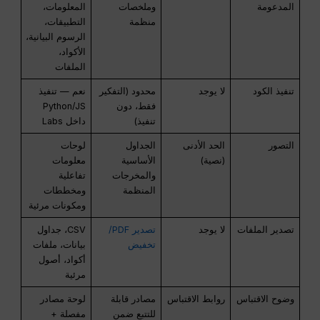
المدعومة
وملخصات
المعلومات،
منظمة
التطبيقات،
الرسوم البيانية،
الأكواد،
الملفات
تنفيذ الكود
لا يوجد
محدود (التفكير
نعم — تنفيذ
فقط، دون
Python/JS
تنفيذ)
داخل Labs
التصور
الحد الأدنى
الجداول
لوحات
(نصية)
الأساسية
معلومات
والمخرجات
تفاعلية
المنظمة
ومخططات
ومكونات مرئية
تصدير الملفات
لا يوجد
تصدير PDF/
CSV، جداول
تخفيض
بيانات، ملفات
أكواد، أصول
مرئية
وضوح الاقتباس
روابط الاقتباس
مصادر قابلة
لوحة مصادر
للتتبع ضمن
مفصلة +