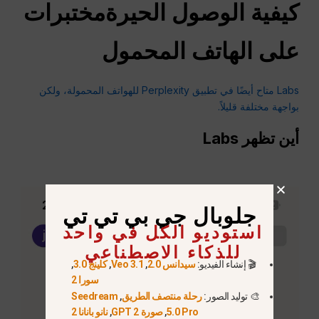
كيفية الوصول
الحيرة
مختبرات
على الهاتف المحمول
Labs متاح أيضًا في تطبيق Perplexity للهواتف المحمولة، ولكن
بواجهة مختلفة قليلاً.
أين تظهر Labs
جلوبال جي بي تي تي
استوديو الكل في واحد
للذكاء الاصطناعي
🎬 إنشاء الفيديو:
سيدانس 2.0
,
Veo 3.1
,
كلينج 3.0
,
سورا 2
🎨 توليد الصور:
رحلة منتصف الطريق
,
Seedream
5.0 Pro
,
صورة GPT 2
,
نانو بانانا 2