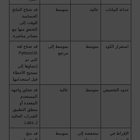
حداثة البيانات
عالية
متوسط
قد تحتاج النتائج
الحساسة
للوقت إلى
التحقق منها مع
مصادر مباشرة.
استقرار الكود
متوسط
متوسط إلى
قد تحتاج لغة
مرتفع
Python/JS
التي تم
إنشاؤها إلى
تصحيح الأخطاء
قبل استخدامها.
حدود التخصيص
متوسط
عالية
قد تتجاوز واجهة
المستخدم
المعقدة أو
منطق التطبيق
القدرات الحالية
لـ Labs.
الإفراط في
منخفضة إلى
متوسط
قد تنتج
الهندسة
متوسطة
المختبرات