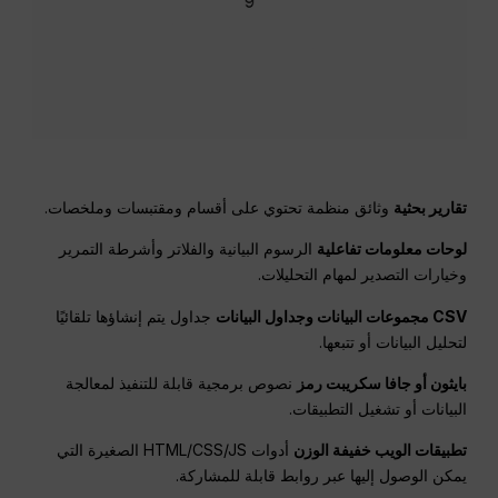
تقارير بحثية
وثائق منظمة تحتوي على أقسام ومقتبسات وملخصات.
لوحات معلومات تفاعلية
الرسوم البيانية والفلاتر وأشرطة التمرير
وخيارات التصدير لمهام التحليلات.
CSV
مجموعات البيانات وجداول البيانات
جداول يتم إنشاؤها تلقائيًا
لتحليل البيانات أو تتبعها.
بايثون أو
جافا سكريبت
رمز
نصوص برمجية قابلة للتنفيذ لمعالجة
البيانات أو تشغيل التطبيقات.
تطبيقات الويب خفيفة الوزن
أدوات HTML/CSS/JS الصغيرة التي
يمكن الوصول إليها عبر روابط قابلة للمشاركة.