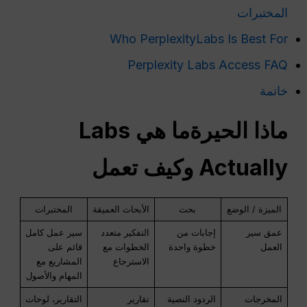
المختبرات
Who PerplexityLabs Is Best For
Perplexity Labs Access FAQ
خاتمة
ماذا
الحيرة
ما هي Labs
Actually وكيف تعمل
الميزة / الوضع
بحث
الأبحاث العميقة
المختبرات
عمق سير
إجابات من
التفكير متعدد
سير عمل كامل
العمل
خطوة واحدة
الخطوات مع
قائم على
الاسترجاع
المشاريع مع
المهام والأصول
المخرجات
الردود النصية
تقارير
التقارير، لوحات