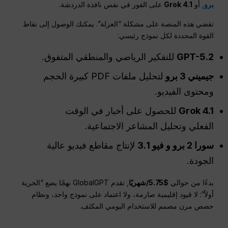
برو
,
أو
Grok 4.1
على الفور في نفس نافذة الدردشة.
تقضي هذه المنصة على مشكلة “العزلة”. يمكنك الوصول إلى نقاط
القوة المحددة لكل نموذج رئيسي:
GPT-5.2
للتفكير الرياضي والمنطقي المتفوق.
جيميني 3 برو
لتحليل ملفات PDF كبيرة الحجم
ومحتوى الفيديو.
Grok 4.1
للحصول على أخبار في الوقت
الفعلي وتحليل المشاعر الاجتماعية.
سورا 2 برو و فيو 3.1
لإنتاج مقاطع فيديو عالية
الجودة.
بدءًا من حوالي
$5.75/شهريًا
, تقدم GlobalGPT نهجًا يضع “الحرية
أولاً”: لا قيود إقليمية صارمة، ولا اعتماد على نموذج واحد، ونظام
حصص مرن مصمم للاستخدام اليومي المكثف.