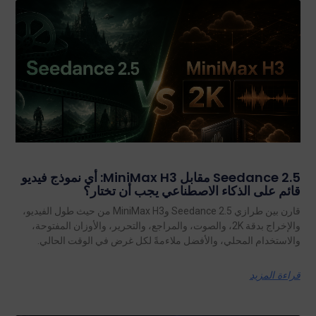
Seedance 2.5 مقابل MiniMax H3: أي نموذج فيديو
قائم على الذكاء الاصطناعي يجب أن تختار؟
قارن بين طرازي Seedance 2.5 وMiniMax H3 من حيث طول الفيديو،
والإخراج بدقة 2K، والصوت، والمراجع، والتحرير، والأوزان المفتوحة،
والاستخدام المحلي، والأفضل ملاءمةً لكل غرض في الوقت الحالي.
قراءة المزيد