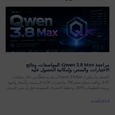
مراجعة Qwen 3.8 Max: المواصفات، ونتائج
الاختبارات، والسعر، وإمكانية الحصول عليه
اكتشف ما يمكن لـ Qwen 3.8 Max أن يقدمه فعليًّا من خلال معلمات
2.4T، ونافذة سياق بحجم 1M، واختبارات الأداء الرسمية، وأسعار واجهة
برمجة التطبيقات (API)، وخطط الاشتراك المفتوحة قبل أن تقرر التبديل.
قراءة المزيد