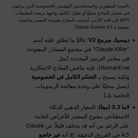
بالنسبة للمطورين والمستخدمين المهتمين بالخصوصية الذين يرغبون
في تشغيل النماذج محليًا أو تقليل تكاليف واجهة برمجة التطبيقات
(API) إلى الحد الأدنى، أصبحت النماذج مفتوحة المصدر منافسة
حقيقية لـ Claude Sonnet 4.5.
ديبسيك
مبرمج
V2
: غالبًا ما يُطلق عليه اسم
“Claude Killer” في مجتمع المصادر المفتوحة.
في معايير الترميز المحددة (مثل
HumanEval)، فإنه ينافس النماذج الاحتكارية
ولكنه يسمح بـ
التحكم الكامل في الخصوصية
(يعمل محليًا على وحدة معالجة الرسومات
الخاصة بك).
لاما 3.3 (
ميتا
)
: المعيار الذهبي للذكاء
الاصطناعي مفتوح المصدر للأغراض العامة.
على الرغم من أنه قد يتخلف قليلاً عن Claude
4.5 في الفروق الدقيقة، إلا أنه
غير خاضع