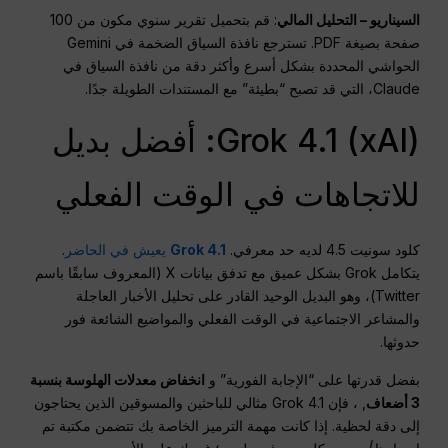
السيناريو – التحليل المالي
: قم بتحميل تقرير سنوي مكون من 100
صفحة بصيغة PDF. تسترجع نافذة السياق الضخمة في Gemini
الحواشي المحددة بشكل أسرع وأكثر دقة من نافذة السياق في
Claude، التي قد تصبح “بطيئة” مع المستندات الطويلة جدًا.
Grok 4.1 (xAI): أفضل بديل
للاتجاهات في الوقت الفعلي
كلود سونيت 4.5 لديه حد معرفي.
Grok 4.1
يعيش في الحاضر
.
يتكامل Grok بشكل عميق مع تدفق بيانات X (المعروف سابقًا باسم
Twitter)، وهو البديل الوحيد القادر على تحليل الأخبار العاجلة
والمشاعر الاجتماعية في الوقت الفعلي والمواضيع الشائعة فور
حدوثها.
بفضل قدرتها على “الإجابة الفورية” و
انخفاض معدلات الهلوسة بنسبة
3 أضعاف
, ، فإن Grok 4.1 مثالي للباحثين والمسوقين الذين يحتاجون
إلى دقة لحظية. إذا كانت مهمة الترميز الخاصة بك تتضمن مكتبة تم