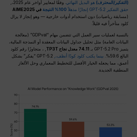
(التفكير/المحترف)
هو البديل النهائي
. وفقًا لمعايير أواخر عام 2025،,
حقق التفكير GPT-5.2 إنجازًا مذهلاً
100% النتيجة
في AIME2025
(مسابقة رياضيات) دون استخدام أدوات خارجية — وهو إنجاز لا يزال
كلود متأخراً فيه قليلاً.
بالنسبة لعمليات سير العمل التي تتضمن مهام “GDPval” (معالجة
البيانات العامة) مثل تحليل جداول البيانات المعقدة أو النمذجة المالية،
يتميز GPT-5.2 Pro بـ
74.11 معدل نجاح TP3T
, ، متجاوزًا رقم كلود
البالغ 59.6%.
بينما يكتب كلود كودًا أنظف،,
GPT-5.2 “يفكر” بشكل
أعمق، مما يجعله الخيار الأفضل للتخطيط المعماري وحل الألغاز
المنطقية الجديدة.