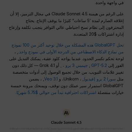
في واجهة واحدة.
على الرغم من هيمنة Claude Sonnet 4.5 في مجال الترميز، إلا أن
إغلاقه الصارم لمدة ’5 ساعات“ كثيرًا ما يوقف الإنتاج. يحتاج
المحترفون إلى نظام نسخ احتياطي عالي التوافر يتجنب تكلفة وإزعاج
إدارة اشتراكات $20 المتعددة.
تحل GlobalGPT هذه المشكلة من خلال توحيد أكثر من 100 نموذج
من نماذج الذكاء الاصطناعي من الدرجة الأولى في نموذج واحد.
, ،
لوحة تحكم تكسر الحدود. عندما يواجه كلود عقبة، يمكنك التبديل على
الفور إلى
GPT-5.2
,
جيميني 3 برو ، ,
أو Grok 4.1 — كل ذلك دون
تغيير علامات التبويب. من خلال تجميع الوصول إلى أدوات متخصصة
مثل
سورا 2 برو (فيديو)
, ، Unikorn، و
Veo 3.1
, ، يضمن
GlobalGPT استمرار سير عملك دون توقف، ويمنحك مرونة خمسة
خيارات منفصلة
اشتراكات احترافية تبدأ من حوالي $5.75 شهريًا.