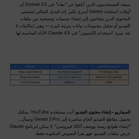
سيجد المستخدمون الذين أبلغوا عن “بطء” في Sonnet 4.5 أن
أوقات استجابة Gemini أسرع بكثير. إنه البديل المثالي لمنشئي
المحتوى الذين يحتاجون إلى إنشاء تسميات توضيحية من ملفات
الفيديو أو تحليل مجموعات بيانات مرئية كبيرة — وهي إمكانيات لا
تعد ميزة ’استخدام الكمبيوتر“ في Claude 4.5 الأداة المناسبة لها.
السيناريو – إنشاء محتوى الفيديو
: أنت مستخدم YouTube. يمكنك
تحميل مقاطع الفيديو الخام مباشرة إلى Gemini 3 Pro وتسأل،,
“إنشاء طوابع زمنية ووصف SEO فيروسي.”
لا يمكن لبرنامج Claude
عرض ملفات الفيديو؛ فهو يقرأ النصوص المكتوبة فقط.