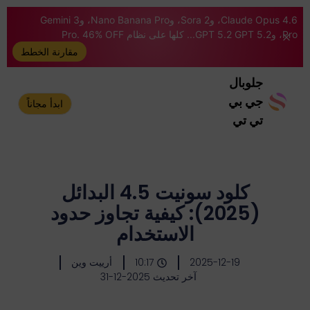
Claude Opus 4.6، وSora 2، وNano Banana Pro، وGemini 3
Pro، وGPT 5.2 GPT 5.2... كلها على نظام Pro. 46% OFF
مقارنة الخطط
جلوبال
جي بي
ابدأ مجاناً
تي تي
كلود سونيت 4.5 البدائل
(2025): كيفية تجاوز حدود
الاستخدام
2025-12-19
10:17
أرييت وين
آخر تحديث 2025-12-31