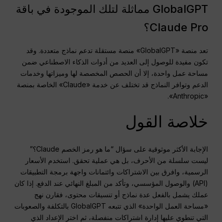
GlobalGPT مماثلة لتلك الموجودة في باقة
Claude Pro؟
تعد منصة «GlobalGPT» منصة مستقلة تدعم نماذج متعددة. وقد
تكون مفيدة للوصول إلى العديد من أدوات الذكاء الاصطناعي ضمن
مساحة عمل واحدة، إلا أن الحصص المخصصة لها وميزاتها وخدمات
الدعم وتوافر النماذج قد تختلف عن خدمة «Claude» الخاصة بمنصة
«Anthropic».
خلاصة القول
الإجابة الأكثر موثوقية على سؤال “ما هو رمز الخصم Claude؟”
ليست سلسلة من الأحرف، بل هي عملية تحقق. استخدم الأسعار
الرسمية، وافرق بين الاشتراكات وائتمانات واجهة برمجة التطبيقات
(API) والوصول المؤسسي، وتأكد من المبلغ النهائي عند الدفع. إذا كان
عملك يشمل بالفعل عدة نماذج أو تنسيقات محتوى، فقارن نهج
«مساحة العمل الواحدة» الذي تتبعه GlobalGPT بالتكلفة والصعوبات
التي تنطوي عليها إدارة اشتراكات منفصلة، ثم اختر الإعداد الذي