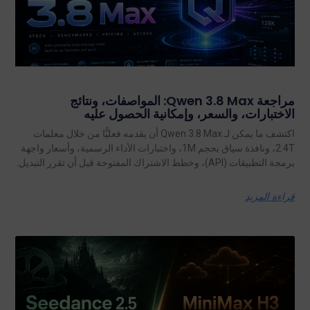
مراجعة Qwen 3.8 Max: المواصفات، ونتائج
الاختبارات، والسعر، وإمكانية الحصول عليه
اكتشف ما يمكن لـ Qwen 3.8 Max أن يقدمه فعليًّا من خلال معلمات
2.4T، ونافذة سياق بحجم 1M، واختبارات الأداء الرسمية، وأسعار واجهة
برمجة التطبيقات (API)، وخطط الاشتراك المفتوحة قبل أن تقرر التبديل.
قراءة المزيد