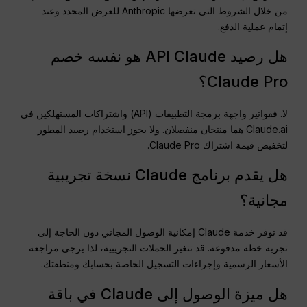
من خلال الشروط التي تعرضها Anthropic للعرض المحدد وعند
إتمام عملية الدفع.
هل رصيد API Claude هو نفسه خصم
Claude Pro؟
لا. ففواتير واجهة برمجة التطبيقات (API) واشتراكات المستهلكين في
Claude.ai هما منتجان منفصلان. ولا يجوز استخدام رصيد المطور
لتخفيض قيمة اشتراك Claude Pro.
هل يقدم برنامج Claude نسخة تجريبية
مجانية؟
قد توفر خدمة Claude إمكانية الوصول المجاني دون الحاجة إلى
تجربة خطة مدفوعة. قد تتغير الحملات التجريبية، لذا يرجى مراجعة
الأسعار الرسمية وإجراءات التسجيل الخاصة بحسابك ومنطقتك.
هل ميزة الوصول إلى Claude في باقة