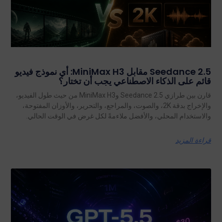
Seedance 2.5 مقابل MiniMax H3: أي نموذج فيديو
قائم على الذكاء الاصطناعي يجب أن تختار؟
قارن بين طرازي Seedance 2.5 وMiniMax H3 من حيث طول الفيديو،
والإخراج بدقة 2K، والصوت، والمراجع، والتحرير، والأوزان المفتوحة،
والاستخدام المحلي، والأفضل ملاءمةً لكل غرض في الوقت الحالي.
قراءة المزيد