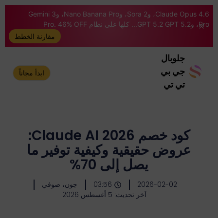
Claude Opus 4.6، وSora 2، وNano Banana Pro، وGemini 3
Pro، وGPT 5.2 GPT 5.2... كلها على نظام Pro. 46% OFF
مقارنة الخطط
جلوبال
جي بي
ابدأ مجاناً
تي تي
كود خصم Claude AI 2026:
عروض حقيقية وكيفية توفير ما
يصل إلى 70%
2026-02-02
03:56
جون، صوفي
آخر تحديث: 5 أغسطس 2026