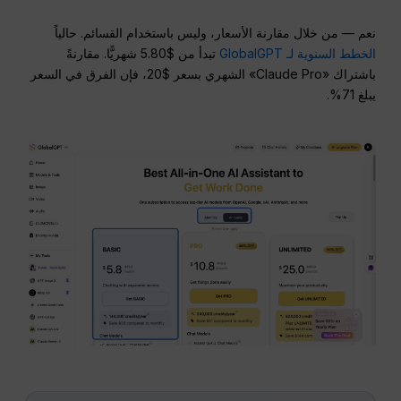
نعم — من خلال مقارنة الأسعار، وليس باستخدام القسائم. حالياً
الخطط السنوية لـ GlobalGPT
تبدأ من $5.80 شهريًّا. مقارنةً
باشتراك «Claude Pro» الشهري بسعر $20، فإن الفرق في السعر
يبلغ 71%.