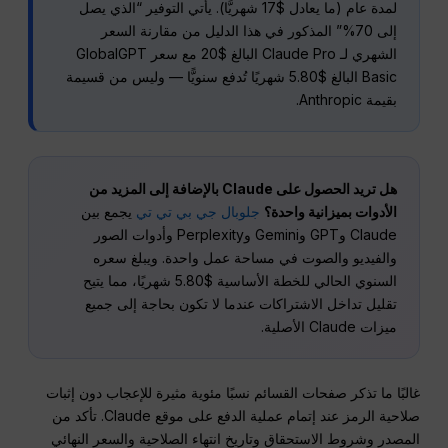
لمدة عام (ما يعادل $17 شهريًّا). يأتي التوفير “الذي يصل
إلى 70%” المذكور في هذا الدليل من مقارنة السعر
الشهري لـ Claude Pro البالغ $20 مع سعر GlobalGPT
Basic البالغ $5.80 شهريًا تُدفع سنويًّا — وليس من قسيمة
بقيمة Anthropic.
هل تريد الحصول على Claude بالإضافة إلى المزيد من
الأدوات بميزانية واحدة؟
جلوبال جي بي تي تي
يجمع بين
Claude وGPT وGemini وPerplexity وأدوات الصور
والفيديو والصوت في مساحة عمل واحدة. ويبلغ سعره
السنوي الحالي للخطة الأساسية $5.80 شهريًا، مما يتيح
تقليل تداخل الاشتراكات عندما لا تكون بحاجة إلى جميع
ميزات Claude الأصلية.
غالبًا ما تذكر صفحات القسائم نسبًا مئوية مثيرة للإعجاب دون إثبات
صلاحية الرمز عند إتمام عملية الدفع على موقع Claude. تأكد من
المصدر وشروط الاستحقاق وتاريخ انتهاء الصلاحية والسعر النهائي