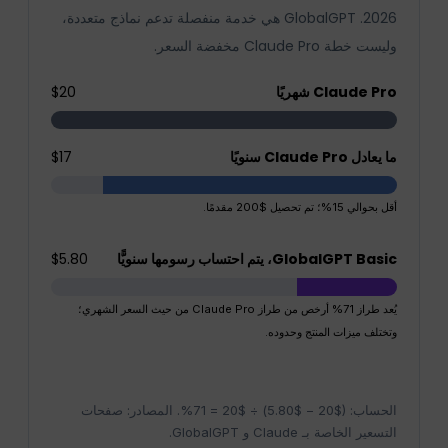
2026. GlobalGPT هي خدمة منفصلة تدعم نماذج متعددة،
وليست خطة Claude Pro مخفضة السعر.
Claude Pro شهريًا
$20
ما يعادل Claude Pro سنويًا
$17
أقل بحوالي 15%؛ تم تحصيل $200 مقدمًا.
GlobalGPT Basic، يتم احتساب رسومها سنويًّا
$5.80
يُعد طراز 71% أرخص من طراز Claude Pro من حيث السعر الشهري؛
وتختلف ميزات المنتج وحدوده.
الحساب: ($20 − $5.80) ÷ $20 = 71%. المصادر: صفحات
التسعير الخاصة بـ Claude و GlobalGPT.