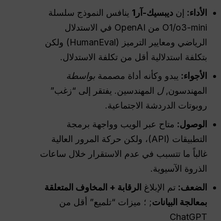
الأداء:
إن
ديبسيك-آر1
ينافس النموذج سلسلة
O1/o3-mini من OpenAI في الاستدلال
الرياضي ومعايير الترميز (HumanEval) ولكن
بتكلفة استدلالية أقل من تكلفة الاستدلال.
الأجواء:
يبدو وكأنه أداة مصممة
بواسطة
المهندسون,
ل
المهندسين. يفتقر إلى “زغب”
روبوتات الدردشة الاجتماعية.
الوصول:
متاح عبر الويب وواجهة برمجة
التطبيقات (API)، ولكن حركة المرور العالية
غالباً ما تتسبب في عدم الاستقرار خلال ساعات
الذروة الآسيوية.
الضعف:
تم الإبلاغ
الرقابة + المخاوف المتعلقة
بمعالجة البيانات
; ؛ ميزات “تلميع” أقل من
ChatGPT