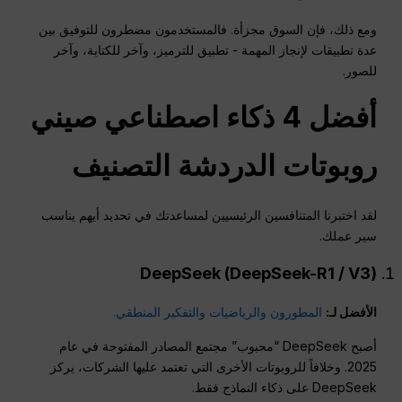
ومع ذلك، فإن السوق مجزأة. فالمستخدمون مضطرون للتوفيق بين
عدة تطبيقات لإنجاز المهمة - تطبيق للترميز، وآخر للكتابة، وآخر
للصور.
أفضل 4 ذكاء اصطناعي صيني
روبوتات الدردشة
التصنيف
لقد اختبرنا المتنافسين الرئيسيين لمساعدتك في تحديد أيهم يناسب
سير عملك.
DeepSeek (DeepSeek-R1 / V3)
الأفضل لـ:
المطورون والرياضيات والتفكير المنطقي.
أصبح DeepSeek “محبوب” مجتمع المصادر المفتوحة في عام
2025. وخلافاً للروبوتات الأخرى التي تعتمد عليها الشركات، يركز
DeepSeek على ذكاء النماذج فقط.