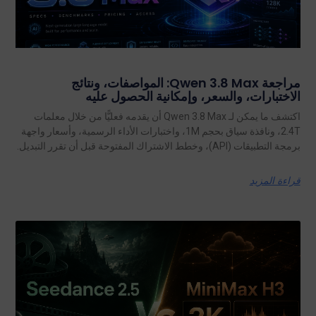
مراجعة Qwen 3.8 Max: المواصفات، ونتائج
الاختبارات، والسعر، وإمكانية الحصول عليه
اكتشف ما يمكن لـ Qwen 3.8 Max أن يقدمه فعليًّا من خلال معلمات
2.4T، ونافذة سياق بحجم 1M، واختبارات الأداء الرسمية، وأسعار واجهة
برمجة التطبيقات (API)، وخطط الاشتراك المفتوحة قبل أن تقرر التبديل.
قراءة المزيد