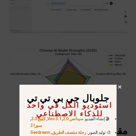
جلوبال جي بي تي تي
استوديو الكل في واحد
للذكاء الاصطناعي
🎬 إنشاء الفيديو:
سيدانس 2.0
,
Veo 3.1
,
كلينج 3.0
,
سورا 2
مقارنة نقدية: الخصوصية
🎨 توليد الصور:
رحلة منتصف الطريق
,
Seedream