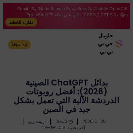
Claude Opus 4.6، وSora 2، وNano Banana Pro، وGemini 3
Pro، وGPT 5.2 GPT 5.2... كلها على نظام Pro. 46% OFF
مقارنة الخطط
جلوبال
جي بي
ابدأ مجاناً
تي تي
بدائل ChatGPT الصينية
(2026): أفضل روبوتات
الدردشة الآلية التي تعمل بشكل
جيد في الصين
2026-01-28
06:50
أرييت وين
آخر تحديث 2026-01-28