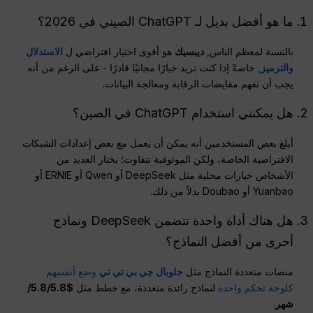
ما هو أفضل بديل لـ ChatGPT الصيني في 2026؟
بالنسبة لمعظم الناس,
ديبسيك
هو أقوى اختيار افتراضي ل
الاستدلال
والترميز
,
خاصةً إذا كنت تريد خيارًا مجانيًا قادرًا - على الرغم من أنه
يجب أن تفهم مقايضات الرقابة ومعالجة البيانات.
هل يمكنني استخدام ChatGPT في الصين؟
أبلغ بعض المستخدمين أنه يمكن أن يعمل مع بعض إعدادات الشبكات
الافتراضية الخاصة، ولكن الموثوقية تتفاوت؛ يختار العديد من
الأشخاص خيارات محلية مثل DeepSeek أو Qwen أو ERNIE أو
Yuanbao أو Doubao بدلاً من ذلك.
هل هناك أداة واحدة تتضمن DeepSeek ونماذج
أخرى من أفضل النماذج؟
منصات متعددة النماذج مثل
جلوبال جي بي تي تي
وضع أنفسهم
كلوحة تحكم واحدة
لنماذج رائدة متعددة، مع خطط مثل
$5.8/5.8/
شهر
.