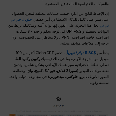
والشبكات الافتراضية الخاصة غير المستقرة.
إن الإحباط الناتج عن إدارة خمسة حسابات مختلفة لمجرد الحصول
على سير عمل كامل للذكاء الاصطناعي أمر حقيقي.
جلوبال جي بي
تي تي
يحل هذا التجزئة على الفور. إنها بوابة آمنة ومتكاملة تربط بين
البوابات
ديبسيك
و
GPT-5.2
في لوحة تحكم واحدة - لا شبكات
افتراضية خاصة افتراضية (VPN)، ولا مخاطر على الخصوصية، ولا
حاجة إلى معرّفات هواتف محلية.
بدءاً من
$5.80 دولار/شهرياً
, ، تجمع GlobalGPT أكثر من 100
موديل من الدرجة الأولى، بما في ذلك
ديبسيك وكوين وكلود 4.5
.
تغطي خطتنا الاحترافية سير عملك الإبداعي بشكل شامل، وتدمج
نخبة مولدات الفيديو (
سورا 2 فلاش، فيو 3.1، كلينج، وان
) وعمالقة
الصور (
نانو بانانا برو، فلوكس، ميدجورني
) في مجموعة أدوات واحدة
سلسة وقوية.