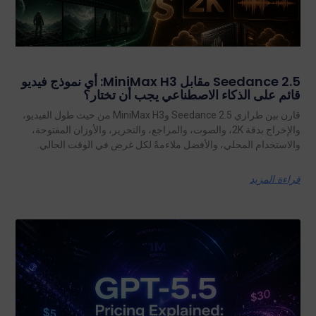
Seedance 2.5 مقابل MiniMax H3: أي نموذج فيديو
قائم على الذكاء الاصطناعي يجب أن تختار؟
قارن بين طرازي Seedance 2.5 وMiniMax H3 من حيث طول الفيديو،
والإخراج بدقة 2K، والصوت، والمراجع، والتحرير، والأوزان المفتوحة،
والاستخدام المحلي، والأفضل ملاءمةً لكل غرض في الوقت الحالي.
قراءة المزيد