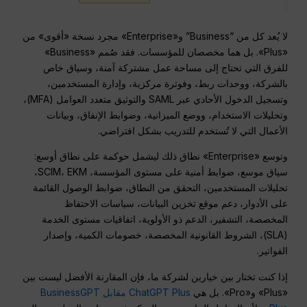
لا يُعد كل من “Business” و«Enterprise» مجرد نسخة «أقوى» من
«Plus». بل هما مخصصان للمؤسسات. فقد صُمم «Business»
للفرق التي تحتاج إلى مساحة عمل مشتركة آمنة، وسياق خاص
بالشركة، ووحدات ربط، وفوترة مركزية، وإدارة المستخدمين،
وتسجيل الدخول الأحادي عبر SAML والتوثيق متعدد العوامل (MFA)،
وتحليلات الاستخدام، ووضع الميزانية، وضوابط الإنفاق، وبيانات
الأعمال التي لا تُستخدم للتدريب بشكل افتراضي.
وتوسع «Enterprise» نطاق ذلك ليشمل حوكمة على نطاق أوسع:
سياق موسع، ضوابط أمنية على مستوى المؤسسة، SCIM، EKM،
تحليلات المستخدمين، التحقق من النطاق، ضوابط الوصول القائمة
على الأدوار، دعم موقع تخزين البيانات، سياسات الاحتفاظ
المخصصة، التشفير، الدعم ذو الأولوية، اتفاقيات مستوى الخدمة
(SLA)، الشروط القانونية المخصصة، خصومات الكمية، وإصدار
الفواتير.
إذا كنت تختار بين خيارين لشركة ما، فإن المقارنة الأفضل ليست بين
«Plus» و«Pro». بل هي
ChatGPT Plus مقابل BusinessGPT