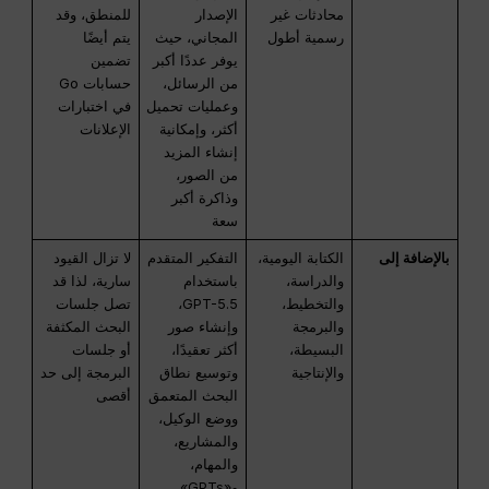
محادثات غير
الإصدار
للمنطق، وقد
رسمية أطول
المجاني، حيث
يتم أيضًا
يوفر عددًا أكبر
تضمين
من الرسائل،
حسابات Go
وعمليات تحميل
في اختبارات
أكثر، وإمكانية
الإعلانات
إنشاء المزيد
من الصور،
وذاكرة أكبر
سعة
بالإضافة إلى
الكتابة اليومية،
التفكير المتقدم
لا تزال القيود
والدراسة،
باستخدام
سارية، لذا قد
والتخطيط،
GPT-5.5،
تصل جلسات
والبرمجة
وإنشاء صور
البحث المكثفة
البسيطة،
أكثر تعقيدًا،
أو جلسات
والإنتاجية
وتوسيع نطاق
البرمجة إلى حد
البحث المتعمق
أقصى
ووضع الوكيل،
والمشاريع،
والمهام،
و«GPTs»