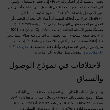
يجب أن يستند قرار اختيار باقة «Pro» إلى حجم الاستخدام، وليس
إلى المكانة. إذا كنت ترغب فقط في الحصول على إجابات أفضل من
حين لآخر، فإن باقة «Plus» عادةً ما تكون كافية. أما إذا كان
ChatGPT جزءًا من أبحاثك المهنية أو أعمال البرمجة أو التحليل أو
العمل مع العملاء طوال اليوم، فقد يكون اختيار باقة «Pro» خيارًا
منطقيًّا. تشير الأسئلة الشائعة الخاصة بـ OpenAI إلى أن فئة $100
Pro توفر سعة استخدام أعلى بخمس مرات من فئة Plus، بينما توفر
فئة $200 سعة استخدام أعلى بـ 20 مرة من فئة Plus. إذا كنت
تقارن بين أرخص فئة مدفوعة وأعلى فئة شخصية، فإن
دردشةGPT
Go مقابل برو
التفصيل يمثل مقارنة أكثر مباشرة.
الاختلافات في نموذج الوصول
والسياق
يُعد جدول الباقات المكان الذي تتضح فيه الاختلافات بين الباقات
بشكل أوضح. تحصل باقتا «Free» و«Go» على GPT-5.5 Instant،
بينما تبدأ GPT-5.5 Thinking من باقة «Plus». أما GPT-5.5 Pro
فهي مخصصة لباقة «Pro». كما تزداد سعة نوافذ السياق عبر