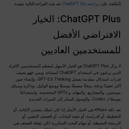
التكلفة، فإن
مراجعة ChatGPT Go
تعد هذه القراءة التالية مفيدة.
ChatGPT Plus: الخيار
الافتراضي الأفضل
للمستخدمين العاديين
لا يزال ChatGPT Plus هو الخيار الأسهل لمعظم المستخدمين الأفراد
الذين يرغبون في استخدام ChatGPT كمساعد يومي. فهو يضيف
قدرات استدلال متقدمة بفضل GPT-5.5 Thinking، وإنشاء صور
أكثر تعقيدًا ودقة، وبحثًا متعمقًا موسعًا ووضع الوكيل، وذاكرة وسياق
موسعين، والمشاريع، والمهام، و GPTs المخصصة، واستخدامًا
موسعًا لـ Codex، والوصول المبكر إلى الميزات الجديدة.
تعد باقة «Plus» هي الخيار الأمثل إذا كان عملك يتضمن الكتابة، أو
التخطيط، أو الدراسة، أو تنقية البيانات، أو العصف الذهني، أو
البرمجة البسيطة، أو مهام البحث المتكررة. لكن نقطة الضعف هي