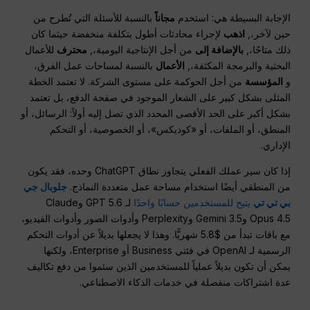
الإجابة البسيطة هي: استخدم
مجاناً
بالنسبة للأسئلة التي تُطرح من
حين لآخر،,
اذهب
لإجراء محادثات أطول بتكلفة منخفضة حيثما كان
ذلك متاحًا،,
بالإضافة إلى
من أجل الإنتاجية اليومية،,
محترف
للأعمال
البحثية والبرمجة المكثفة،,
الأعمال
بالنسبة لمساحات عمل الفرق،
و
المؤسسة
من أجل الحوكمة على مستوى الشركة. لا تعتمد الخطة
المثلى بشكل كبير على الشعار الموجود في صفحة الدفع، بل تعتمد
بشكل أكبر على الحد الأقصى المحدد الذي تصل إليه أولاً: الرسائل، أو
المنطق، أو الملفات، أو «كوديكس»، أو الخصوصية، أو التحكم
الإداري.
إذا كان سير عملك الفعلي يتجاوز نطاق ChatGPT وحده، فقد يكون
من المنطقي أيضًا استخدام مساحة عمل متعددة النماذج.
جلوبال جي
بي تي تي
يتيح للمستخدمين حسابًا واحدًا
لـ GPT 5.6 وClaude
Opus 4.5 وGemini 3.5 وPerplexity وأدوات الصور وأدوات الفيديو،
مع باقات تبدأ من $5.8 شهريًّا. وهذا لا يجعلها بديلاً عن أدوات التحكم
الرسمية لـ OpenAI في فئتي Business أو Enterprise، ولكنها
يمكن أن تكون بديلاً عملياً للمستخدمين الذين سئموا من دفع تكاليف
عدة اشتراكات منفصلة في خدمات الذكاء الاصطناعي.