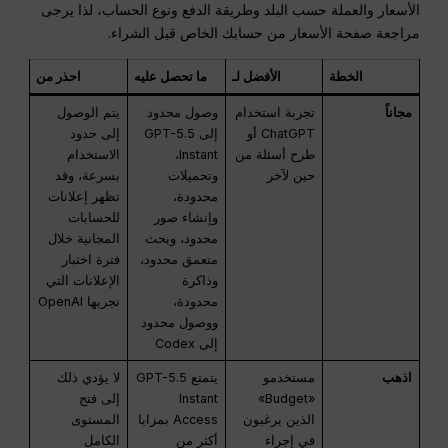
الأسعار والعملة حسب البلد وطريقة الدفع ونوع الحساب، لذا يرجى
مراجعة صفحة الأسعار من حسابك الخاص قبل الشراء.
الخطة
الأفضل لـ
ما تحصل عليه
احذر من
مجاناً
تجربة استخدام
وصول محدود
يتم الوصول
ChatGPT أو
إلى GPT-5.5
إلى حدود
طرح أسئلة من
Instant،
الاستخدام
حين لآخر
وتحميلات
بسرعة، وقد
محدودة،
تظهر إعلانات
وإنشاء صور
للحسابات
محدود، وبحث
المجانية خلال
متعمق محدود،
فترة اختبار
وذاكرة
الإعلانات التي
محدودة،
تجريها OpenAI
ووصول محدود
إلى Codex
اذهب
مستخدمو
يتمتع GPT-5.5
لا يؤدي ذلك
«Budget»
Instant
إلى فتح
الذين يرغبون
Access بمزايا
المستوى
في إجراء
أكثر من
الكامل