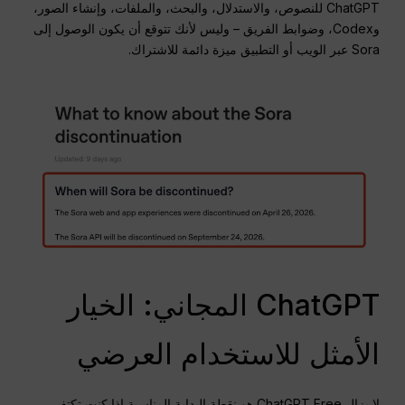
ChatGPT للنصوص، والاستدلال، والبحث، والملفات، وإنشاء الصور،
وCodex، وضوابط الفريق – وليس لأنك تتوقع أن يكون الوصول إلى
Sora عبر الويب أو التطبيق ميزة دائمة للاشتراك.
ChatGPT المجاني: الخيار
الأمثل للاستخدام العرضي
لا يزال ChatGPT Free هو نقطة البداية المناسبة إذا كنت تكتفي