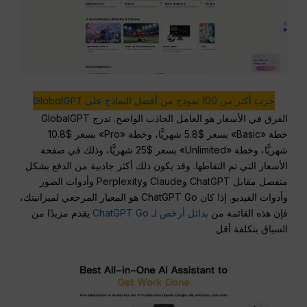
جرب أكثر من 100 نموذج من أفضل النماذج على GlobalGPT
الفرق في الأسعار هو العامل الجاذب الواضح. تدرج GlobalGPT
خطة «Basic» بسعر $5.8 شهريًّا، وخطة «Pro» بسعر $10.8
شهريًّا، وخطة «Unlimited» بسعر $25 شهريًّا، وذلك في صفحة
الأسعار التي تم التقاطها. وقد يكون ذلك أكثر جاذبية من الدفع بشكل
منفصل مقابل ChatGPT وClaude وPerplexity وأدوات الصور
وأدوات الفيديو. إذا كان ChatGPT Go هو المعيار المرجعي لميزانيتك،
فإن هذه القائمة من
بدائل أرخص لـ ChatGPT Go
يقدم مزيدًا من
السياق بتكلفة أقل