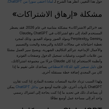
حول هذا التغيير، انظر هذا الشرح لـ
لماذا اختفى سورا من ChatGPT
.
مشكلة «إرهاق الاشتراكات»
تعد «تراكم الاشتراكات» مشكلة متنامية في عام 2026. فقد يضطر
المستخدم الجاد إلى دفع اشتراكات في ChatGPT وClaude
وGemini وPerplexity ومولد الصور ومولد الفيديو، وذلك لمجرد
تغطية احتياجاته في مجالات الكتابة والبرمجة والبحث والتصميم
والأعمال الإبداعية. تتراكم التكاليف الشهرية، ويصبح سير العمل مشتتًا
بين علامات التبويب وعمليات تسجيل الدخول وصفحات الفوترة
وأنظمة الاستخدام. إذا كان Claude جزءًا من مجموعة اشتراكاتك،
فإن
دليل تسعير كلود للذكاء الاصطناعي
يساعدك على تقييم ما إذا
كان من المجدي إضافة خطة مستقلة أخرى.
ولهذا السبب تزداد جاذبية المنصات متعددة النماذج. إذا كنت تقارن
ChatGPT بأدوات أخرى، فإن قائمة أوسع من
بدائل ChatGPT
يمكن
أن يساعدك ذلك في تحديد ما إذا كنت بحاجة إلى اشتراك رسمي
واحد أم إلى مساحة عمل أوسع نطاقًا.