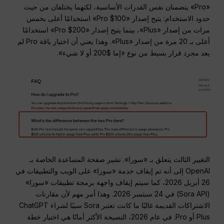
«Pro» يتضمنان نفس القدرات الأساسية، لكنهما يختلفان من حيث
حدود الاستخدام: يتيح إصدار «Pro $100» استخدامًا أعلى بخمس
مرات من إصدار «Plus»، بينما يتيح إصدار «Pro $200» استخدامًا
أعلى بـ 20 مرة من إصدار «Plus». وهذا يعني أن اختيار باقة Pro لم
يعد مجرد قرار بسيط من نوع «إما $200 أو لا شيء».
التغيير الثالث يتعلق بـ «سورا». تشير صفحة المساعدة الخاصة بـ
OpenAI إلى أنه تم إيقاف خدمة «سورا» على الويب والتطبيقات في
26 أبريل 2026، كما سيتم إيقاف واجهة برمجة تطبيقات «سورا»
(Sora API) في 24 سبتمبر 2026. وهذا أمر مهم لأن مقارنات
الاشتراكات القديمة غالبًا ما كانت تعتبر Sora سببًا لشراء ChatGPT
Plus أو Pro. في عام 2026، النصيحة الأكثر أمانًا هي اختيار خطة