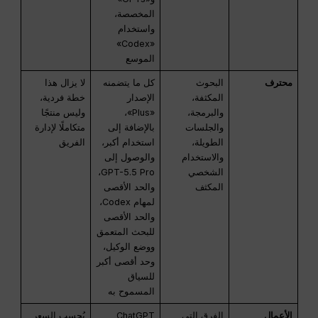
المخصصة،
واستخدام
«Codex»
الموسع
محترف
البحوث
كل ما يتضمنه
لا يزال هذا
المكثفة،
الإصدار
خطة فردية،
والبرمجة،
«Plus»،
وليس منتجًا
والجلسات
بالإضافة إلى
متكاملًا لإدارة
الطويلة،
استخدام أكبر،
الفريق
والاستخدام
والوصول إلى
الشخصي
GPT-5.5 Pro،
المكثف
والحد الأقصى
لمهام Codex،
والحد الأقصى
للبحث المتعمق
ووضع الوكيل،
وحد أقصى أكبر
للسياق
المسموح به
الأعمال
الفرق التي
ChatGPT
يُحسب السعر