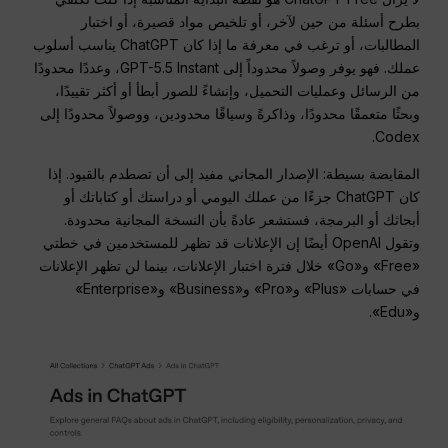
بطرح أسئلة من حين لآخر، أو تلخيص مواد قصيرة، أو اختبار
المطالبات، أو ترغب في معرفة ما إذا كان ChatGPT يناسب أسلوب
عملك. فهو يوفر وصولاً محدوداً إلى GPT-5.5 Instant، وعددًا محدودًا
من الرسائل وعمليات التحميل، وإنشاءً للصور أبطأ أو أكثر تقييدًا،
وبحثًا متعمقًا محدودًا، وذاكرةً وسياقًا محدودين، ووصولاً محدودًا إلى
Codex.
المقايضة بسيطة: الإصدار المجاني مفيد إلى أن تصطدم بالقيود. إذا
كان ChatGPT جزءًا من عملك اليومي أو دراستك أو كتاباتك أو
أبحاثك أو البرمجة، فستشعر عادةً بأن النسخة المجانية محدودة.
وتقول OpenAI أيضًا إن الإعلانات قد تظهر للمستخدمين في خطتي
«Free» و«Go» خلال فترة اختبار الإعلانات، بينما لن تظهر الإعلانات
في حسابات «Plus» و«Pro» و«Business» و«Enterprise»
و«Edu».