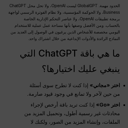
الحدود مهمة. GlobalGPT ليست OpenAI، ولا تحل محل ChatGPT
Business، ولا الحوكمة المؤسسية، ولا نظام الفوترة الرسمي لواجهة
برمجة تطبيقات OpenAI، ولا عناصر التحكم الإدارية الخاصة
بالحساب. ومن الأفضل وصفها بأنها مساحة عمل عملية للاستخدام
اليومي مخصصة للأشخاص الذين يرغبون في الوصول إلى العديد من
النماذج الرائدة والأدوات الإبداعية من خلال اشتراك واحد.
ما هي باقة ChatGPT التي
ينبغي عليك اختيارها؟
اختر «مجاني»
إذا كنت لا تطرح سوى أسئلة
من حين لآخر ولا تمانع في وجود قيود صارمة.
اختر «Go»
إذا كنت تريد باقة أرخص لإجراء
محادثات غير رسمية أطول، وتحميل المزيد من
الملفات، وإنشاء المزيد من الصور، ولكنك لا