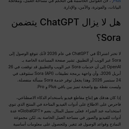
Plus
, ، لأن العوامل الحاسمة هي التحكم في مساحة العمل، ومعالجة
البيانات، والفوترة، والأمن، والإدارة.
هل لا يزال ChatGPT يتضمن
Sora؟
لا تختر اشتراكًا في ChatGPT في عام 2026 لأنك تتوقع الوصول إلى
Sora عبر الويب أو التطبيق. تشير صفحة المساعدة الخاصة بـ
OpenAI إلى أن خدمات Sora عبر الويب والتطبيق قد توقفت في 26
أبريل 2026، وأن واجهة برمجة تطبيقات Sora (API) ستتوقف في
24 سبتمبر 2026. وهذا يجعل توفر خدمة Sora مسألة منفصلة،
وليست نقطة بيع واضحة تميز بين باقي Plus و Pro.
إذا كان هدفك هو إنتاج مقاطع فيديو باستخدام الذكاء الاصطناعي،
فاحرص على الاطلاع على أدوات الفيديو المتاحة في المنتج الذي تنوي
استخدامه عند الشراء. فعلى سبيل المثال، يضم «GlobalGPT» عدة
أدوات للفيديو والصور في مساحة العمل الخاصة به، لكن مجموعة
النماذج وقواعد الوصول قد تتغير. وللحصول على معلومات أساسية