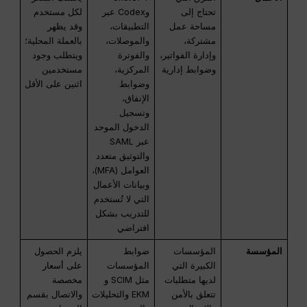
تحتاج إلى
وCodex عبر
لكل مستخدم
مساحة عمل
التطبيقات،
وقد يظهر
مشتركة،
والموصلات،
بالعملة المحلية؛
وإدارة الفواتير،
والفوترة
ويتطلب وجود
وضوابط إدارية
المركزية،
مستخدمين
وضوابط
اثنين على الأقل
الإنفاق،
وتسجيل
الدخول الموحد
عبر SAML
والتوثيق متعدد
العوامل (MFA)،
وبيانات الأعمال
التي لا تُستخدم
للتدريب بشكل
افتراضي
المؤسسة
المؤسسات
ضوابط
يلزم الحصول
الكبيرة التي
المؤسسات
على أسعار
لديها متطلبات
مثل SCIM و
مخصصة
تتعلق بالأمن
EKM والتحليلات
والاتصال بقسم