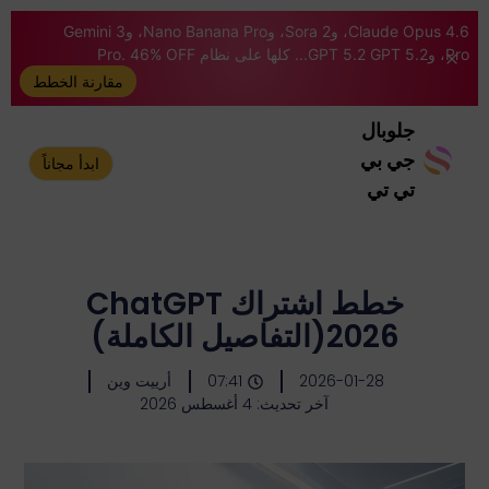
Claude Opus 4.6، وSora 2، وNano Banana Pro، وGemini 3
Pro، وGPT 5.2 GPT 5.2... كلها على نظام Pro. 46% OFF
مقارنة الخطط
جلوبال
جي بي
ابدأ مجاناً
تي تي
خطط اشتراك ChatGPT
2026(التفاصيل الكاملة)
2026-01-28
07:41
أرييت وين
آخر تحديث: 4 أغسطس 2026