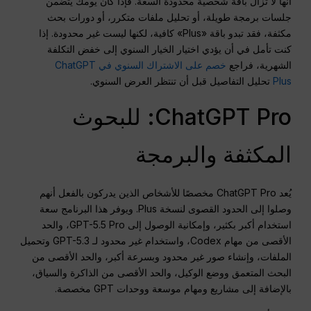
أنها لا تزال باقة شخصية محدودة السعة. فإذا كان يومك يتضمن
جلسات برمجة طويلة، أو تحليل ملفات متكرر، أو دورات بحث
مكثفة، فقد تبدو باقة «Plus» كافية، لكنها ليست غير محدودة. إذا
كنت تأمل في أن يؤدي اختيار الخيار السنوي إلى خفض التكلفة
الشهرية، فراجع
خصم على الاشتراك السنوي في ChatGPT
Plus
تحليل التفاصيل قبل أن تنتظر العرض السنوي.
ChatGPT Pro: للبحوث
المكثفة والبرمجة
يُعد ChatGPT Pro مخصصًا للأشخاص الذين يدركون بالفعل أنهم
وصلوا إلى الحدود القصوى لنسخة Plus. ويوفر هذا البرنامج سعة
استخدام أكبر بكثير، وإمكانية الوصول إلى GPT-5.5 Pro، والحد
الأقصى من مهام Codex، واستخدام غير محدود لـ GPT-5.3 وتحميل
الملفات، وإنشاء صور غير محدود وبسرعة أكبر، والحد الأقصى من
البحث المتعمق ووضع الوكيل، والحد الأقصى من الذاكرة والسياق،
بالإضافة إلى مشاريع ومهام موسعة ووحدات GPT مخصصة.