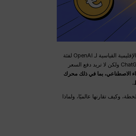
, ، مما يعكس الأسعار الإقليمية القياسية لـ OpenAI لفئة
Plus بعد ضريبة القيمة المضافة وتعديلات الفوترة المحلية. إذا كنت ترغب في تجربة قوة ChatGPT Plus ولكن لا تريد دفع السعر
 نماذج الذكاء الاصطناعي، بما في ذلك محرك
وما تحصل عليه مع هذه الخطة، وكيف تقارنها عالميًا، ولماذا