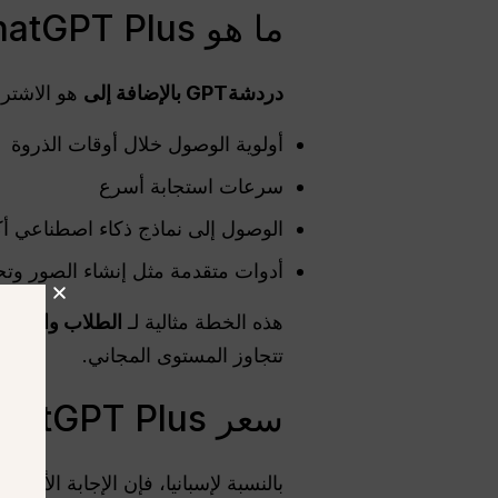
ما هو ChatGPT Plus؟
دردشةGPT
بالإضافة إلى
هو الاشتراك الشهري الممي
أولوية الوصول خلال أوقات الذروة
سرعات استجابة أسرع
الوصول إلى نماذج ذكاء اصطناعي أك
أدوات متقدمة مثل إنشاء الصور وتحم
هذه الخطة مثالية لـ
الطلاب والمهني
تتجاوز المستوى المجاني.
سعر ChatGPT Plus في إسبانيا (يورو)
بالنسبة لإسبانيا، فإن الإجابة الأوضح