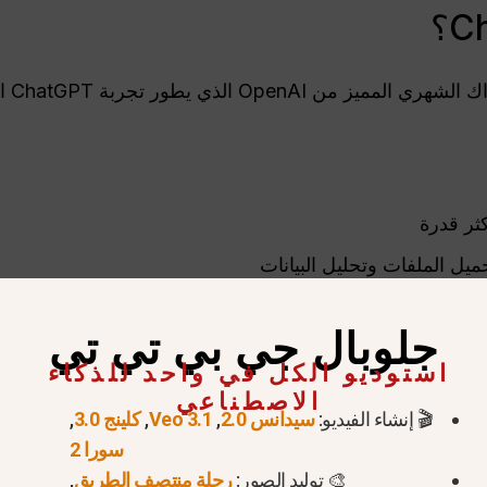
ز من OpenAI الذي يطور تجربة ChatGPT المجانية. ويقدم:
ثر قدرة
يل الملفات وتحليل البيانات
ون والمبدعون والمستخدمون المتمرسون
الذين يريدون أداءً مو
جلوبال جي بي تي تي
استوديو الكل في واحد للذكاء
الاصطناعي
🎬 إنشاء الفيديو:
سيدانس 2.0
,
Veo 3.1
,
كلينج 3.0
,
سورا 2
 هي:
🎨 توليد الصور:
رحلة منتصف الطريق
,