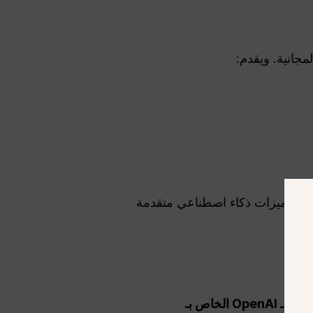
ثوقًا وميزات ذكاء اصطناعي متقدمة
اعتبارًا من 15 يوليو 2026، يبلغ المعيار المرجعي العام الرسمي لـ OpenAI الخاص بـ