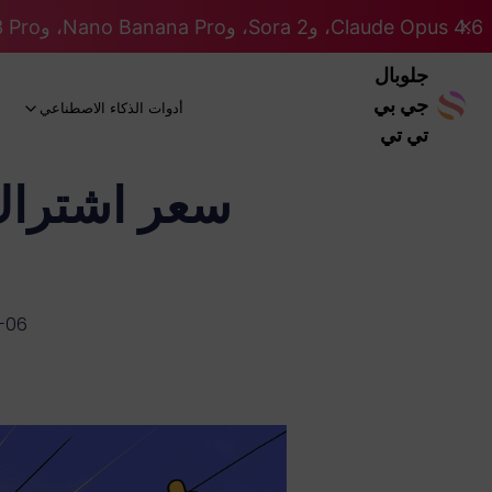
Claude Opus 4.6، وSora 2، وNano Banana Pro، وGemini 3 Pro، وGPT 5.2 GPT 5.2... كلها على نظام Pro. 46% OFF
جلوبال
جي بي
أدوات الذكاء الاصطناعي
تي تي
-06