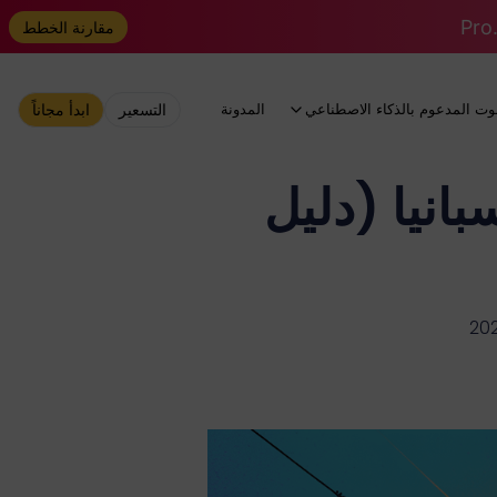
مقارنة الخطط
وت المدعوم بالذكاء الاصطناعي
المدونة
التسعير
ابدأ مجاناً
ChatGPT P في إسبانيا (دليل