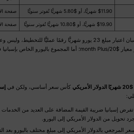
$11.90 شهريًّا، أو $5.80 شهريًّا تُفوتر سنويًّا
صفحة الأسعا
$19.90 شهريًّا، أو $10.80 شهريًّا تُفوتر سنويًّا
صفحة الأسعا
ولهذا السبب، ينبغي على القراء الإسبان اعتبار مبلغ 23 يورو شهريًّا رقمًا ع
المجموع. الرقم الرسمي المعلن هو معيار $20/month Plus؛ أما المجموع
$20 شهريًا
الدولار الأمريكي
كأس سعر أساسي، ولكن في
إسب
لي:
فرض إسبانيا ضريبة القيمة المضافة على العديد من الخدمات الرق
رد تحويل من الدولار الأمريكي إلى اليورو.
عر المرجعي بالدولار الأمريكي إلى مبلغ مختلف باليورو بعد ال