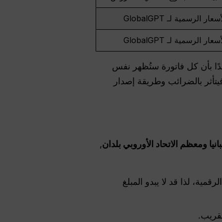
ر الرسمية لـ GlobalGPT
ر الرسمية لـ GlobalGPT
مليًّا للتخطيط، وليس وعدًا بأن كل فاتورة ستُظهر نفس
 باليورو الخاص بإسبانيا فيتأثر بالضرائب وطريقة إصدار
انيا ومعظم
الاتحاد الأوروبي
بلدان
,
مية، لذا قد لا يبدو المبلغ
تقريب.