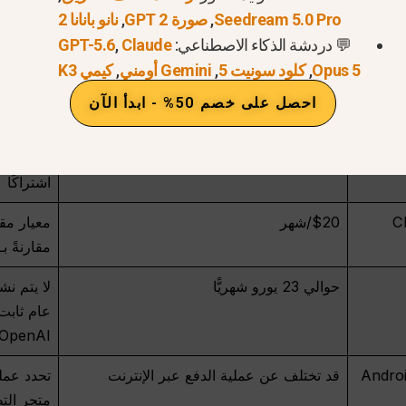
قد
Seedream 5.0 Pro
,
صورة GPT 2
,
نانو بانانا 2
عند الدفع عبر الويب، أو عبر متجر تطبيقات Apple، 
💬 دردشة الذكاء الاصطناعي:
Claude
,
GPT-5.6
Opus 5
,
كلود سونيت 5
,
Gemini أومني
,
كيمي K3
احصل على خصم 50% - ابدأ الآن
السعر اعتبارًا من 15 يوليو 2026
0 يورو شهريًّا
يظل الوص
اشتراكًا
$20/شهر
مقارنةً بـ hatGPT
حوالي 23 يورو شهريًّا
لا يتم نش
عام ثابت
OpenAI
قد تختلف عن عملية الدفع عبر الإنترنت
تحدد عمل
متجر الت