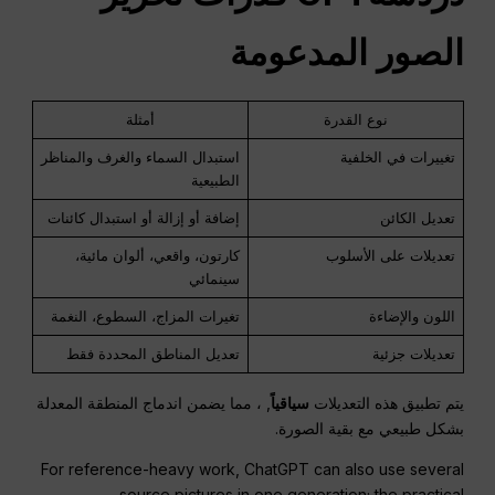
الصور المدعومة
نوع القدرة
أمثلة
تغييرات في الخلفية
استبدال السماء والغرف والمناظر
الطبيعية
تعديل الكائن
إضافة أو إزالة أو استبدال كائنات
تعديلات على الأسلوب
كارتون، واقعي، ألوان مائية،
سينمائي
اللون والإضاءة
تغيرات المزاج، السطوع، النغمة
تعديلات جزئية
تعديل المناطق المحددة فقط
يتم تطبيق هذه التعديلات
سياقياً
, ، مما يضمن اندماج المنطقة المعدلة
بشكل طبيعي مع بقية الصورة.
For reference-heavy work, ChatGPT can also use several
source pictures in one generation; the practical