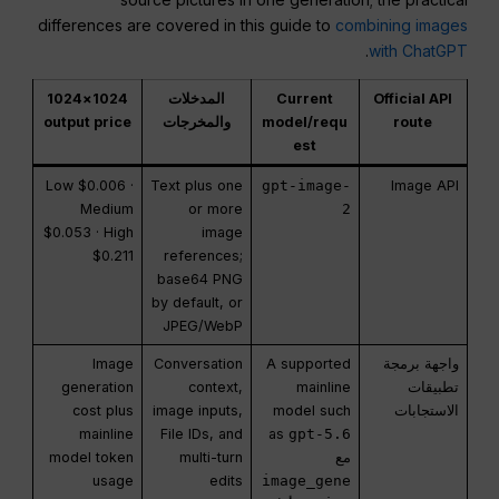
differences are covered in this guide to
combining images
.
with ChatGPT
Official API
Current
المدخلات
1024×1024
route
model/requ
والمخرجات
output price
est
Low $0.006 ·
Text plus one
gpt-image-
Image API
Medium
or more
2
$0.053 · High
image
$0.211
references;
base64 PNG
by default, or
JPEG/WebP
واجهة برمجة
A supported
Conversation
Image
تطبيقات
mainline
context,
generation
الاستجابات
model such
image inputs,
cost plus
mainline
File IDs, and
as
gpt-5.6
مع
multi-turn
model token
usage
edits
image_gene