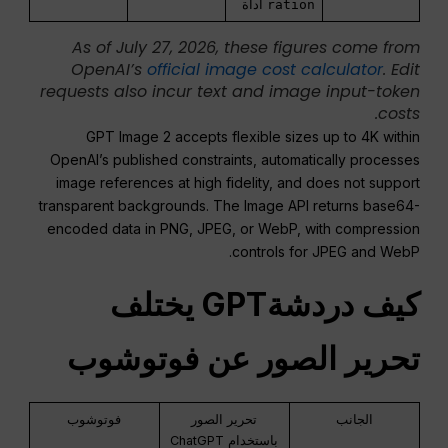
ration
أداة
As of July 27, 2026, these figures come from
OpenAI’s
official image cost calculator
. Edit
requests also incur text and image input-token
costs.
GPT Image 2 accepts flexible sizes up to 4K within
OpenAI’s published constraints, automatically processes
image references at high fidelity, and does not support
transparent backgrounds. The Image API returns base64-
encoded data in PNG, JPEG, or WebP, with compression
controls for JPEG and WebP.
كيف
دردشةGPT
يختلف
تحرير الصور عن
فوتوشوب
الجانب
تحرير الصور
فوتوشوب
باستخدام ChatGPT