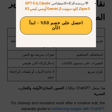
نقاط القوة
دردشةGPT
تحرير
💬 دردشة الذكاء الاصطناعي:
Claude
,
GPT-5.6
Opus 5
,
كلود سونيت 5
,
Gemini أومني
,
كيمي K3
الصور
احصل على خصم 50% - ابدأ
الآن
القوة
لماذا يعمل بشكل جيد
تحرير إبداعي
الذكاء الاصطناعي يفهم المشاهد
والسياق
استكشاف المفاهيم
تغيرات سريعة مع النص
التغييرات على مستوى الكائنات
إدخال/إزالة كائن طبيعي
تكرار سريع
لا حاجة لأدوات أو طبقات أو إخفاء
يدوي
هذا يجعل ChatGPT مثاليًا لـ
التصور، النماذج الأولية، والتجارب
البصرية
.
For cleanup and resolution work after a creative edit, the
separate guide to
enhancing images with ChatGPT