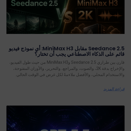
Seedance 2.5 مقابل MiniMax H3: أي نموذج فيديو
قائم على الذكاء الاصطناعي يجب أن تختار؟
قارن بين طرازي Seedance 2.5 وMiniMax H3 من حيث طول الفيديو،
والإخراج بدقة 2K، والصوت، والمراجع، والتحرير، والأوزان المفتوحة،
والاستخدام المحلي، والأفضل ملاءمةً لكل غرض في الوقت الحالي.
قراءة المزيد