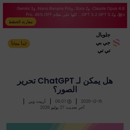
Claude Opus 4.6، وSora 2، وNano Banana Pro، وGemini 3
Pro، وGPT 5.2 GPT 5.2... كلها على نظام Pro. 46% OFF
مقارنة الخطط
جلوبال
جي بي
ابدأ مجاناً
تي تي
هل يمكن لـ ChatGPT تحرير
الصور؟
2025-12-15
06:07
أرييت وين
آخر تحديث: 27 يوليو 2026