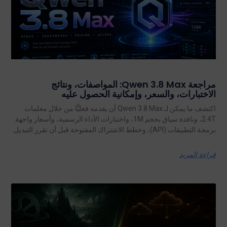
مراجعة Qwen 3.8 Max: المواصفات، ونتائج
الاختبارات، والسعر، وإمكانية الحصول عليه
اكتشف ما يمكن لـ Qwen 3.8 Max أن يقدمه فعليًّا من خلال معلمات
2.4T، ونافذة سياق بحجم 1M، واختبارات الأداء الرسمية، وأسعار واجهة
برمجة التطبيقات (API)، وخطط الاشتراك المفتوحة قبل أن تقرر التبديل.
قراءة المزيد