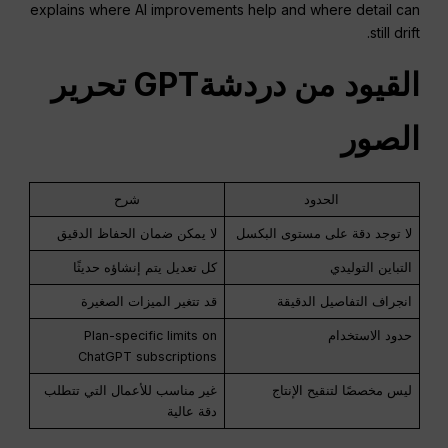
explains where AI improvements help and where detail can
still drift.
القيود
من
دردشةGPT
تحرير
الصور
الحدود
شرح
لا توجد دقة على مستوى البكسل
لا يمكن ضمان الحفاظ الدقيق
التباين التوليدي
كل تعديل يتم إنشاؤه حديثًا
انجراف التفاصيل الدقيقة
قد تتغير الميزات الصغيرة
حدود الاستخدام
Plan-specific limits on
ChatGPT subscriptions
ليس مخصصًا لتنقيح الإنتاج
غير مناسب للأعمال التي تتطلب
دقة عالية