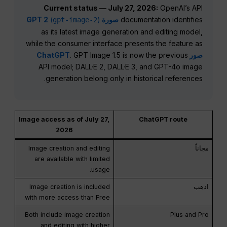
Current status — July 27, 2026:
OpenAI’s API
documentation identifies
صورة GPT 2
)
(
gpt-image-2
as its latest image generation and editing model,
while the consumer interface presents the feature as
صور ChatGPT
. GPT Image 1.5 is now the previous
API model; DALL·E 2, DALL·E 3, and GPT-4o image
generation belong only in historical references.
Image access as of July 27,
ChatGPT route
2026
مجاناً
Image creation and editing
are available with limited
usage.
اذهب
Image creation is included
with more access than Free.
Both include image creation
Plus and Pro
and editing with higher