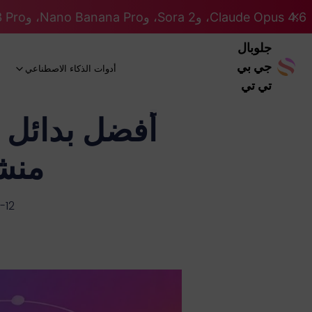
Claude Opus 4.6، وSora 2، وNano Banana Pro، وGemini 3 Pro، وGPT 5.2 GPT 5.2... كلها على نظام Pro. 46% OFF
جلوبال
جي بي
أدوات الذكاء الاصطناعي
تي تي
منشئو 
-12