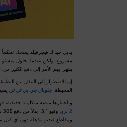
بديل جيد لـ هيجزفيلد يمنحك تحكماً
مشروع. ولكن عندما يحاول منشئو ال
ينتهي بهم الأمر إلى دفع الكثير من ا
إن الاضطرار إلى التنقل بين التطبي
المحبطة,
جلوبال جي بي تي تي
يضع 
وباعتبارها منصة متكاملة حقيقية، فهي تمنحك أكثر من 100 من أفضل نماذج الذكا
2 برو
, وفيو 3.1. بدلاً من دفع $30 شهرياً مقابل تطبيق فيديو واحد فقط، يمكنك استخدام
ومقاطع فيديو مذهلة دون أي كتل م