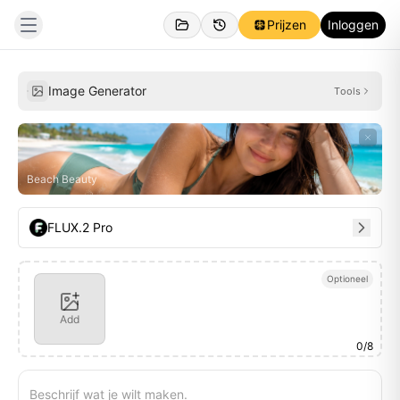
Prijzen
Inloggen
Gemaakt
Inspiraties
Image Generator
Tools
Beach Beauty
FLUX.2 Pro
Optioneel
Add
0
/
8
Beschrijf wat je wilt maken.