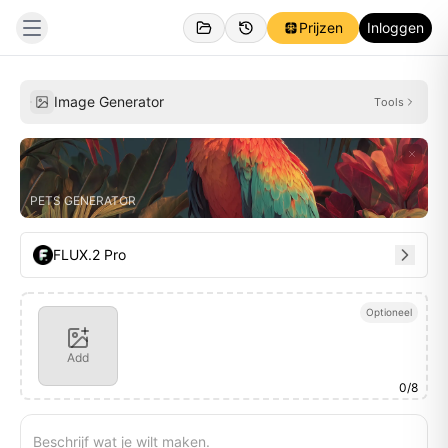
Prijzen
Inloggen
Gemaakt
Inspiraties
Image Generator
Tools
PETS GENERATOR
FLUX.2 Pro
Optioneel
Add
0
/
8
Beschrijf wat je wilt maken.