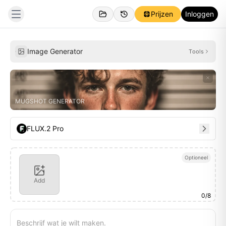
Prijzen
Inloggen
Gemaakt
Inspiraties
Image Generator
Tools
MUGSHOT GENERATOR
FLUX.2 Pro
Optioneel
Add
0
/
8
Beschrijf wat je wilt maken.