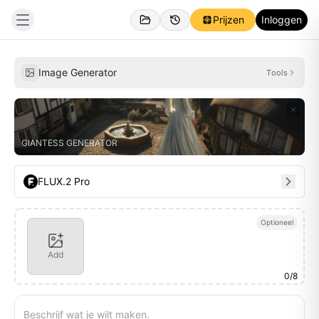
Prijzen
Inloggen
Persoonlijk
Inspiraties
Image Generator
Tools
GIANTESS GENERATOR
FLUX.2 Pro
Optioneel
Add
0
/
8
Beschrijf wat je wilt maken.