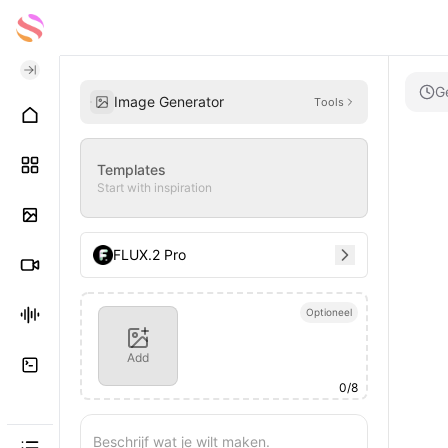
G
Image Generator
Tools
Templates
Start with inspiration
FLUX.2 Pro
Optioneel
Add
0
/
8
Beschrijf wat je wilt maken.