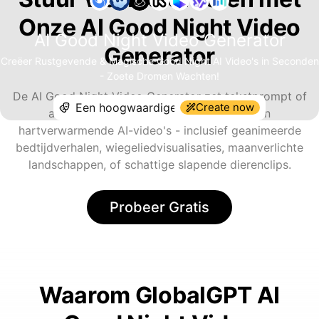
Onze AI Good Night Video
AI Good Night Video Generator
Generator
Creëer Rustgevende & Magische Good Night AI Video's in Seconden
- Zoete Dromen Wachten!
De AI Good Night Video Generator zet tekstprompt of
Create now
afbeeldingen om in rustige, dromerige en
hartverwarmende AI-video's - inclusief geanimeerde
bedtijdverhalen, wiegeliedvisualisaties, maanverlichte
landschappen, of schattige slapende dierenclips.
Probeer Gratis
Waarom GlobalGPT AI