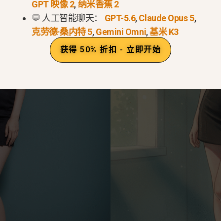
GPT 映像 2
,
纳米香蕉 2
💬 人工智能聊天：
GPT-5.6
,
Claude Opus 5
,
克劳德·桑内特 5
,
Gemini Omni
,
基米 K3
获得 50% 折扣 - 立即开始