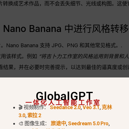
的照片转换成艺术作品，而不会丢失细节、光线或构图。这
ano Banana 中进行风格转移
Nano Banana 支持 JPG、PNG 和其他常见格式。.
应用该样式。例如
“将吉卜力工作室的风格运用到背景和人
 ”查看结果，并在必要时完善提示，以达到最佳的逼真度或创
成的吉卜力工作室风格的实际转印结果。.
GlobalGPT
一体化人工智能工作室
🎬 视频制作：
Seedance 2.0
,
Veo 3.1
,
克林
3.0
,
索拉 2
🎨 图像生成：
旅途中
,
Seedream 5.0 Pro
,