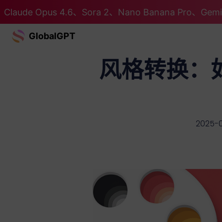
Claude Opus 4.6、Sora 2、Nano Banana Pro、G
GlobalGPT
风格转换：
2025-