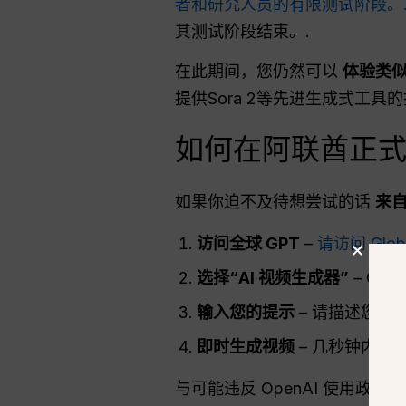
者和研究人员的有限测试阶段。
其测试阶段结束。.
在此期间，您仍然可以
体验类
提供Sora 2等先进生成式工具
如何在阿联酋正式上
如果你迫不及待想尝试的话
来自
访问全球 GPT
–
请访问 Glo
选择“AI 视频生成器”
– Gl
输入您的提示
– 请描述您想
即时生成视频
– 几秒钟内，
与可能违反 OpenAI 使用政策