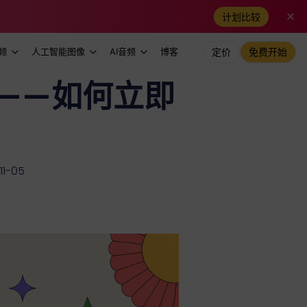
计划比较
频
人工智能图像
AI音频
博客
定价
免费开始
用性——如何立即
1-05