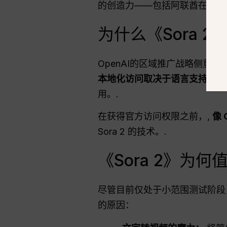
的创造力——包括阿联酋在内。
为什么《Sora 
OpenAI的区域推广战略侧重
本地化访问取决于语言支持和监
用。.
在获得官方访问权限之前，,
像 
Sora 2 的技术。.
《Sora 2》为何
尽管目前仅处于小范围测试阶段，
的原因：