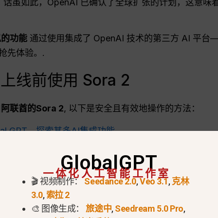
.
话虽如此，OpenAI 已确认了全球扩张的计划，这意味
似的功能
通过使用集成了 OpenAI 技术的第三方 AI 平
的抢先体验。.
线前使用 Sora 2
阿联酋的Sora 2
, 以下是安全且有效地操作的方法：
bal GPT，探索其多AI集成功能。.
obal GPT 的界面中包含一款受 Sora 启发的视频生成工具。
GlobalGPT
要的场景、氛围和动作。.
一体化人工智能工作室
🎬 视频制作：
Seedance 2.0
,
Veo 3.1
,
克林
您将获得高质量、类似Sora的视频效果。.
3.0
,
索拉 2
🎨 图像生成：
旅途中
,
Seedream 5.0 Pro
,
的 VPN 或代理方法不同，,
Global GPT 提供了一种合