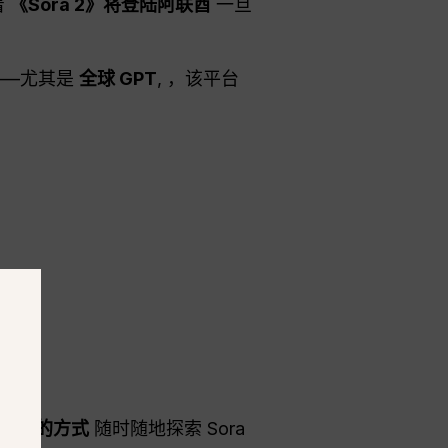
着
《Sora 2》将登陆阿联酋
一旦
台——尤其是
全球 GPT
, ，该平台
.
法且稳定的方式
随时随地探索 Sora