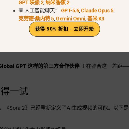
GPT 映像 2
,
纳米香蕉 2
.
💬 人工智能聊天：
GPT-5.6
,
Claude Opus 5
,
2》尚未在阿联酋正式发布
克劳德·桑内特 5
,
Gemini Omni
,
基米 K3
获得 50% 折扣 - 立即开始
于安全、数据合规性和伦理测试。阿联酋是OpenAI计划
管审批
. 这种审慎的发布方式既能确保公平使用，又能防
Global GPT 这样的第三方合作伙伴
正在弥合这一差距—
值得一试
《Sora 2》已经重新定义了AI生成视频的可能。以下