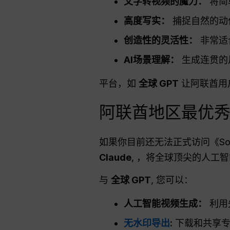
文字转视频的魔力：
将简
高度写实：
捕捉自然的动
创造性的灵活性：
非常适
AI场景理解：
生成连贯的
平台，如
全球 GPT
让阿联酋用户
阿联酋地区最优秀的 O
如果你目前还无法正式访问《Sor
Claude
, ，将全球顶尖的人工
与
全球 GPT
, 您可以：
人工智能视频生成：
利用
无水印导出
:
下载和共享专