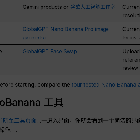
Gemini products or
谷歌人工智能工作室
Current
resolut
GlobalGPT Nano Banana Pro image
Current
generator
terms,
e
GlobalGPT Face Swap
Upload 
referen
review 
before starting, compare the
four tested Nano Banana
oBanana 工具
导航至工具页面
. .一进入界面，你就会看到一个简洁的
操作。.