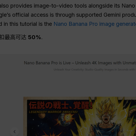
also provides image-to-video tools alongside its Nan
le’s official access is through supported Gemini prod
in this tutorial is the
Nano Banana Pro image generat
折扣最高可达
50%
.