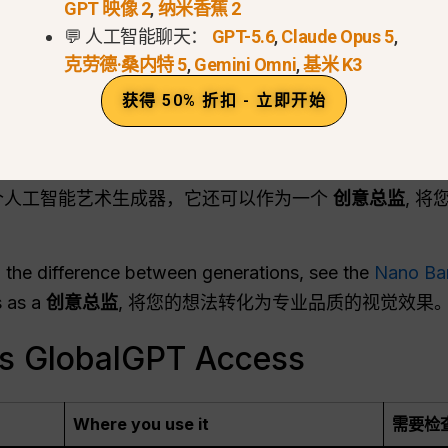
4K 的图像，细节逼真，色彩鲜艳。.
GPT 映像 2
,
纳米香蕉 2
💬 人工智能聊天：
GPT-5.6
,
Claude Opus 5
,
制作清晰、优雅的文本。.
克劳德·桑内特 5
,
Gemini Omni
,
基米 K3
 Google 搜索为信息图表和基于事实的视觉效果奠定基础
获得 50% 折扣 - 立即开始
4 张图片，同时保留最多 5 个人的身份信息。.
距、摄影角度，毫不费力地应用风格转换。.
仅仅是一个人工智能艺术生成器，它还可以作为一个
创意总监
, 
 the difference between generations, see the
Nano Ba
s as a
创意总监
, 将您的想法转化为专业品质的视觉效果。
 vs GlobalGPT Access
Where you use it
需要检