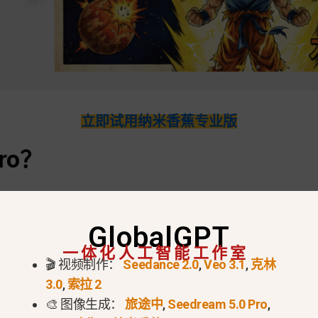
立即试用纳米香蕉专业版
ro？
d Gemini 3 Pro Image or Nano Banana 2 — is Google 
is Google’s Gemini 3 Pro Image model, introduced on
GlobalGPT
 2, which Google introduced later as Gemini 3.1 Fla
一体化人工智能工作室
🎬 视频制作：
Seedance 2.0
,
Veo 3.1
,
克林
 the Pro model’s advanced image generation and editin
3.0
,
索拉 2
ion
identifies Nano Banana 2 as the newer, speed-foc
🎨 图像生成：
旅途中
,
Seedream 5.0 Pro
,