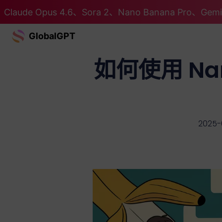
Claude Opus 4.6、Sora 2、Nano Banana Pro、G
GlobalGPT
如何使用 Nan
2025-