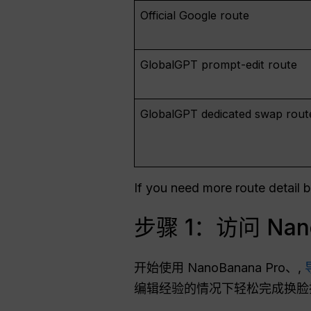
Official Google route
GlobalGPT prompt-edit route
GlobalGPT dedicated swap rout
If you need more route detail 
步骤 1：访问 Nan
开始使用 NanoBanana Pro、,
编辑经验的情况下轻松完成换脸