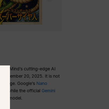
DeepMind’s cutting-edge AI
 November 20, 2025. It is not
sh Image. Google’s
Nano
g, while the official
Gemini
used model.