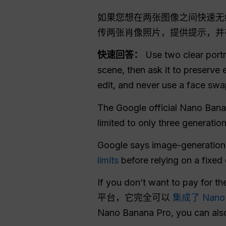
如果您想在两张图像之间快速无
传两张肖像照片，提供提示，并
快速回答：
Use two clear portr
scene, then ask it to preserve
edit, and never use a face sw
The Google official Nano Banan
limited to only three generation
Google says image-generation 
limits
before relying on a fixed 
If you don’t want to pay for th
平台，它完全可以
集成了 Nano 
Nano Banana Pro, you can als