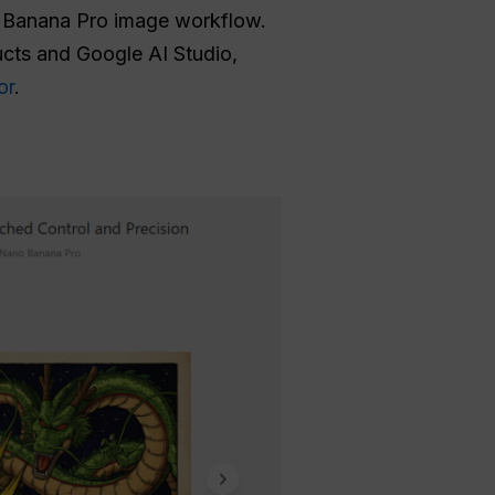
o Banana Pro image workflow.
ucts and Google AI Studio,
or
.