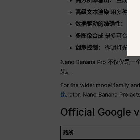
高分辨率输出：
生成高达 
高级文本渲染
用多种语言
数据驱动的准确性：
利用
多图像合成
最多可合并 1
创意控制：
微调灯光、焦
Nano Banana Pro 不
果。.
For the wider model family and
比
.rator, Nano Banana Pro act
Official Google
路线