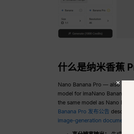
什么是纳米香蕉 P
Nano Banana Pro — also calle
model for imaNano Banana Pro 
the same model as Nano Banana
Banana Pro 发布公告
describes
image-generation documentat