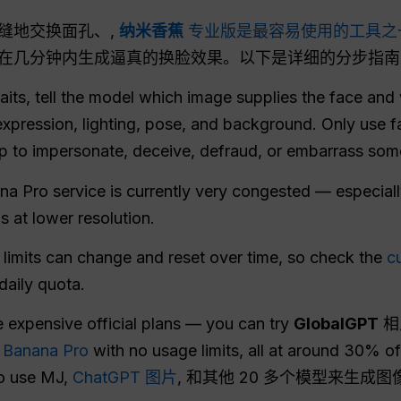
缝地交换面孔、,
纳米香蕉
专业版是最容易使用的工具之
在几分钟内生成逼真的换脸效果。以下是详细的分步指南
aits, tell the model which image supplies the face and
 expression, lighting, pose, and background. Only use 
ap to impersonate, deceive, defraud, or embarrass so
a Pro service is currently very congested — especiall
s at lower resolution.
limits can change and reset over time, so check the
c
daily quota.
e expensive official plans — you can try
GlobalGPT
相
Banana Pro
with no usage limits, all at around 30% of 
o use MJ,
ChatGPT 图片
, 和其他 20 多个模型来生成图