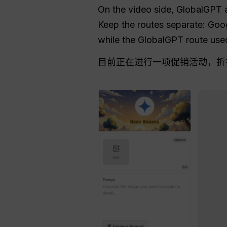
On the video side, GlobalGPT 
Keep the routes separate: Goog
while the GlobalGPT route used 
目前正在进行一项促销活动，