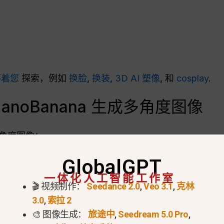
等着您
探索，例如
换脸
,
换装
,
3D AI 塑像
, 和
cosplay
.
noBanana 生成多角度图像
角度图像：
GlobalGPT
一体化人工智能工作室
的图像。全身或特写镜头效果最佳。.
🎬 视频制作：
Seedance 2.0
,
Veo 3.1
,
克林
3.0
,
索拉 2
🎨 图像生成：
旅途中
,
Seedream 5.0 Pro
,