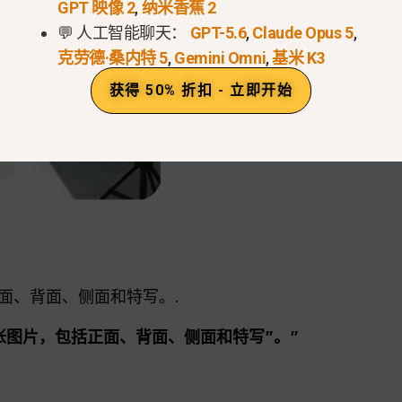
GPT 映像 2
,
纳米香蕉 2
💬 人工智能聊天：
GPT-5.6
,
Claude Opus 5
,
克劳德·桑内特 5
,
Gemini Omni
,
基米 K3
获得 50% 折扣 - 立即开始
面、背面、侧面和特写。.
张图片，包括正面、背面、侧面和特写”。”