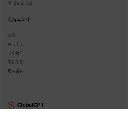
AI 播客生成器
支持与法律
定价
帮助中心
联系我们
隐私政策
服务条款
GlobalGPT
GlobalGPT © 2026 Future Share LLC。保留所有权利。.