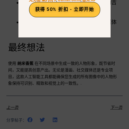
营销与品牌：
在各种活动中保持统一的吉
获得 50% 折扣 - 立即开始
祥物或头像。.
讲故事与插图
确保书籍、游戏或社交媒体
内容的视觉连续性。.
最终想法
使用
纳米香蕉
在不同场景中生成一致的人物形象，既节省时
间，又能提高创意产出。无论是漫画、社交媒体还是专业项
目，这款人工智能工具都能确保您生成的所有图像中的人物形
象保持可识别、精致和视觉上的一致性。.
上一页
下一页
分享帖子：