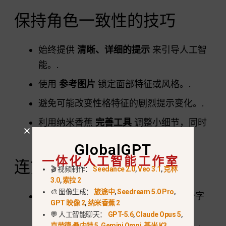
保持角色一致性的技巧
始终提供
清晰、详细的提示
来引导人工智
能。.
使用
参考图片
锁定面部特征或风格。.
避免可能改变性格特征的剧烈提示变化。.
利用纳米香蕉
完善工具
调整小细节，同时
保持一致性。.
GlobalGPT
一体化人工智能工作室
连贯角色的其他创意用途
🎬 视频制作：
Seedance 2.0
,
Veo 3.1
,
克林
3.0
,
索拉 2
🎨 图像生成：
旅途中
,
Seedream 5.0 Pro
,
漫画与连环画
在多个面板上生成同一个字
GPT 映像 2
,
纳米香蕉 2
符。.
💬 人工智能聊天：
GPT-5.6
,
Claude Opus 5
,
克劳德·桑内特 5
,
Gemini Omni
,
基米 K3