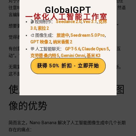
对于传统的人工智能图像生成，即使是改变一个小细节，也往
GlobalGPT
往意味着要重新开始。Nano Banana 则不同，它是专为自然语
一体化人工智能工作室
言编辑而设计的。.
🎬 视频制作：
Seedance 2.0
,
Veo 3.1
,
克林
想要更改背景？只要输入“把背景换成赛博朋克风格的森林”
3.0
,
索拉 2
🎨 图像生成：
旅途中
,
Seedream 5.0 Pro
,
觉得表情不对？“让她开心地笑，再加上柔和的侧光”。”
GPT 映像 2
,
纳米香蕉 2
有创意吗？“把这个人和这只猫合二为一，让他们在沙发上互
💬 人工智能聊天：
GPT-5.6
,
Claude Opus 5
,
动”。”
克劳德·桑内特 5
,
Gemini Omni
,
基米 K3
获得 50% 折扣 - 立即开始
无需复杂的图层或工具，只需输入指令，图像就会自动更新。
这不是简单的生成，而是真正的对话式编辑。.
使用 Nano Banana 编辑图
像的优势
简而言之，Nano Banana 解决了人工智能图像生成中几个长期
存在的痛点：