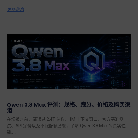
更多信息
Qwen 3.8 Max 评测：规格、跑分、价格及购买渠
道
在切换之前，请通过 2.4T 参数、1M 上下文窗口、官方基准测
试、API 定价以及不限配额套餐，了解 Qwen 3.8 Max 的真实性
能。.