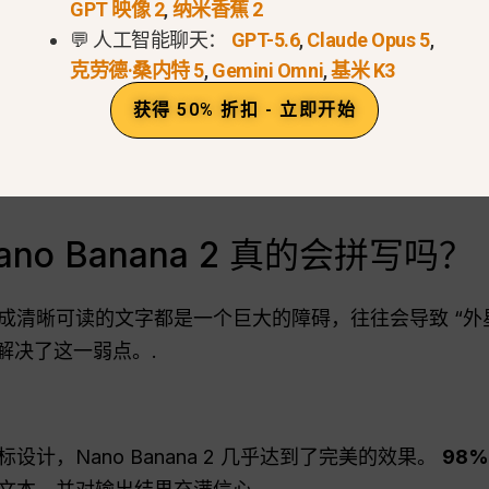
GPT 映像 2
,
纳米香蕉 2
启用了思考、文本搜索和图像搜索）不仅在总体偏好、视
💬 人工智能聊天：
GPT-5.6
,
Claude Opus 5
,
和 Grok Imagine Image Pro 等竞争对手，而且还在
克劳德·桑内特 5
,
Gemini Omni
,
基米 K3
获得 50% 折扣 - 立即开始
o Banana 2 真的会拼写吗？
晰可读的文字都是一个巨大的障碍，往往会导致 “外星语言 
解决了这一弱点。.
计，Nano Banana 2 几乎达到了完美的效果。
98