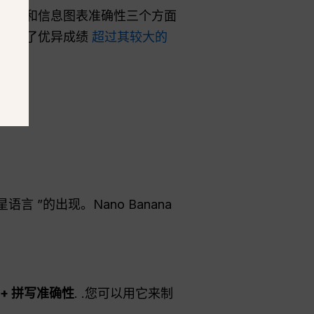
觉质量和信息图表准确性三个方面
以下方面取得了优异成绩
超过其较大的
”的出现。Nano Banana
%+ 拼写准确性
. .您可以用它来制