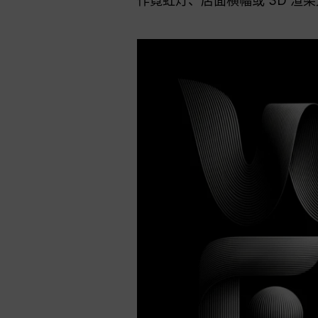
作霓虹灯、店面横幅或 3D 渲