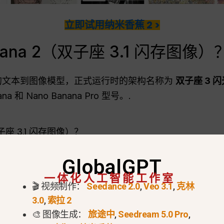
立即试用纳米香蕉 2 >
nana 2（双子座 3.1 闪存图像）
歌最先进的文本到图像模型，正式运行时的架构名称为
双子座 3 
 和 Nano Banana Pro 型号。.
GlobalGPT
方面实现了巨大飞跃。它专门设计用于处理复杂的用户提
一体化人工智能工作室
工智能失真或字符交换。.
🎬 视频制作：
Seedance 2.0
,
Veo 3.1
,
克林
图像+文本到图像
编辑功能。这意味着您可以生成一个基
3.0
,
索拉 2
🎨 图像生成：
旅途中
,
Seedream 5.0 Pro
,