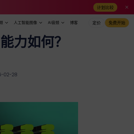
计划比较
频
人工智能图像
AI音频
博客
定价
免费开始
字的能力如何？
-02-28