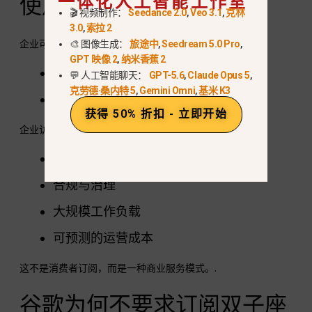
一体化人工智能工作室
使用？
🎬 视频制作：
Seedance 2.0
,
Veo 3.1
,
克林
3.0
,
索拉 2
企业可通过以下方式获取 Gemini 3 Flash：
🎨 图像生成：
旅途中
,
Seedream 5.0 Pro
,
GPT 映像 2
,
纳米香蕉 2
顶点人工智能
💬 人工智能聊天：
GPT-5.6
,
Claude Opus 5
,
克劳德·桑内特 5
,
Gemini Omni
,
基米 K3
双子座企业
获得 50% 折扣 - 立即开始
企业访问是
带薪和合同
, 重点是
安全部署
合规与治理
大规模工作负载
可预测的运营成本
这不是消费者订阅，而是一种商业服务模式。.
谷歌为何不要求订阅双子座