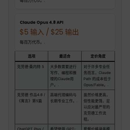
每百万代币。.
Claude Opus 4.8 API
$5 输入 / $25 输出
每百万代币。.
选项
最适合
定价角度
克劳德·桑内特 5
大多数需要进行
对于许多专业任
写作、编程和推
务而言，Claude
理的Claude用
Path 的成本低于
户。.
Opus/Fable。.
克劳德 作品4.8 /
高端代理编码与
虽然价格更高，
《寓言》第5篇
长期专业工作。.
但性能更强，足
以应对最严苛的
克劳德工作流
程。.
ChatGPT Plus /
希望使用 GPT-
套餐价格涵盖模