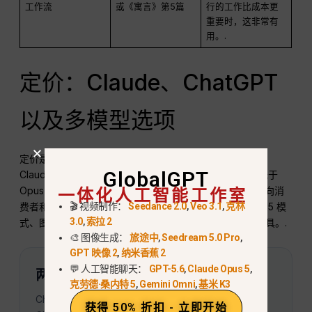
工作流
或《寓言》第5篇
行的工作比成本更
重要时，这非常有
用。.
定价：Claude、ChatGPT
以及多模型选项
定价是 Claude 与 ChatGPT 之间最大的实际差异之一。
GlobalGPT
Claude 的 API 定价因模型而异，其中 Sonnet 5 的定价低于
一体化人工智能工作室
Opus 4.8 和 Fable 5。 ChatGPT 的定价模式更类似于面向消
费者和团队的产品，具体套餐决定了用户能否使用 GPT-5.5 模
🎬 视频制作：
Seedance 2.0
,
Veo 3.1
,
克林
3.0
,
索拉 2
式、图像生成、研究功能、Codex、内存、项目及其他工具。.
🎨 图像生成：
旅途中
,
Seedream 5.0 Pro
,
GPT 映像 2
,
纳米香蕉 2
💬 人工智能聊天：
GPT-5.6
,
Claude Opus 5
,
两种定价体系，两种不同的购买决策
克劳德·桑内特 5
,
Gemini Omni
,
基米 K3
ChatGPT 套餐为按月订阅的应用服务。下文中的
获得 50% 折扣 - 立即开始