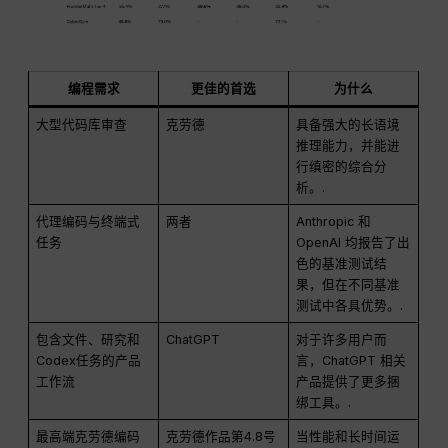
编程需求
更佳的首选
为什么
大型代码库审查
克劳德
具备强大的长语境
推理能力，并能进
行缜密的综合分
析。.
代理编码与终端式
两者
Anthropic 和
任务
OpenAI 均报告了出
色的基准测试结
果，但在不同基准
测试中各具优势。.
包含文件、研究和
ChatGPT
对于许多用户而
Codex任务的产品
言，ChatGPT 相关
工作流
产品提供了更多捆
绑工具。.
最高端克劳德编码
克劳德作品第4.8号
当性能和长时间运