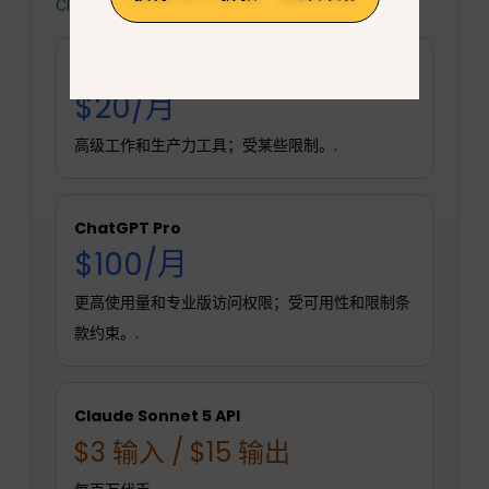
Claude 数据为每百万代币的 API 价格。.
聊天 GPT Plus
$20/月
高级工作和生产力工具；受某些限制。.
ChatGPT Pro
$100/月
更高使用量和专业版访问权限；受可用性和限制条
款约束。.
Claude Sonnet 5 API
$3 输入 / $15 输出