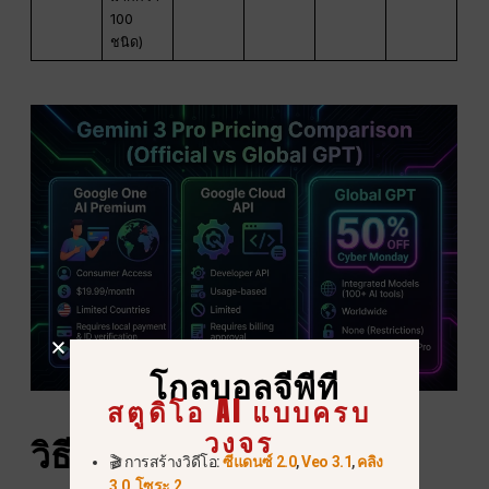
100
ชนิด)
โกลบอลจีพีที
สตูดิโอ AI แบบครบ
วงจร
วิธีการเข้าถึง Gemini 3
🎬 การสร้างวิดีโอ:
ซีแดนซ์ 2.0
,
Veo 3.1
,
คลิง
3.0
,
โซระ 2