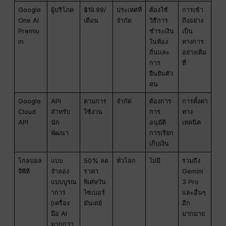
Google
ผู้บริโภค
$19.99/
ประเทศที่
ต้องใช้
การเข้า
One AI
เดือน
จำกัด
วิธีการ
ถึงอย่าง
Premiu
ชำระเงิน
เป็น
m
ในท้อง
ทางการ
ถิ่นและ
อย่างเต็ม
การ
ที่
ยืนยันตัว
ตน
Google
API
ตามการ
จำกัด
ต้องการ
การตั้งค่า
Cloud
สำหรับ
ใช้งาน
การ
ทาง
API
นัก
อนุมัติ
เทคนิค
พัฒนา
การเรียก
เก็บเงิน
โกลบอล
แบบ
50% ลด
ทั่วโลก
ไม่มี
รวมถึง
จีพีที
จำลอง
ราคา
Gemini
แบบบูรณ
พิเศษวัน
3 Pro
าการ
ไซเบอร์
และอื่นๆ
(เครื่อง
มันเดย์
อีก
มือ AI
มากมาย
มากกว่า