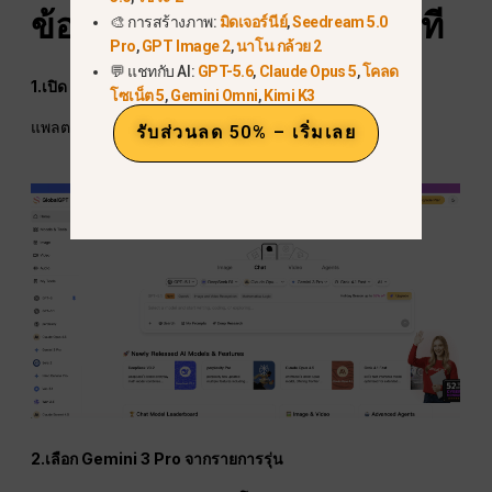
ข้อดี
เกี่ยวกับระดับโลก
จีพีที
🎨 การสร้างภาพ:
มิดเจอร์นีย์
,
Seedream 5.0
Pro
,
GPT Image 2
,
นาโน กล้วย 2
💬 แชทกับ AI:
GPT-5.6
,
Claude Opus 5
,
โคลด
1.เปิด Global GPT
โซเน็ต 5
,
Gemini Omni
,
Kimi K3
แพลตฟอร์มนี้ใช้ผ่านเว็บเบราว์เซอร์โดยไม่ต้องดาวน์โหลด.
รับส่วนลด 50% – เริ่มเลย
2.เลือก Gemini 3 Pro จากรายการรุ่น