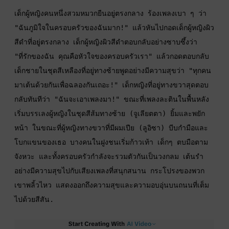
เด็กผู้หญิงคนหนึ่งสวมหมวกยืนอยู่ตรงกลาง ร้องเพลงเบา ๆ ว่า 
"ฉันภูมิใจในครอบครัวของฉันมาก!" แล้วหันไปกอดเด็กผู้หญิงผิว
สีดำที่อยู่ตรงกลาง เด็กผู้หญิงผิวสีดำตอบกลับอย่างซาบซึ้งว่า 
"ที่รักของฉัน คุณคือหัวใจของครอบครัวเรา" แล้วกอดตอบกลับ
เด็กชายในชุดสีเหลืองที่อยู่ทางซ้ายพูดอย่างมีความสุขว่า "ทุกคน 
มาเต้นด้วยกันเพื่อฉลองกันเถอะ!" เด็กหญิงที่อยู่ทางขวาสุดตอบ
กลับทันทีว่า "ฉันจะเอาเพลงมา!" ขณะที่เพลงละตินในพื้นหลัง
เริ่มบรรเลงผู้หญิงในชุดสีส้มทางซ้าย (จูเลียตตา) ยิ้มและพยัก
หน้า ในขณะที่ผู้หญิงทางขวาที่มีผมเปีย (ลูอิซา) บีบกำมือและ
โบกแขนของเธอ บางคนในฝูงชนเริ่มก้าวเท้า เด็กๆ ตบมือตาม
จังหวะ และทั้งครอบครัวกำลังจะรวมตัวกันเป็นวงกลม เต้นรำ
อย่างมีความสุขไปกับเสียงเพลงที่สนุกสนาน กระโปรงของพวก
เขาพลิ้วไหว แสดงออกถึงความสุขและความอบอุ่นบนถนนที่เต็ม
ไปด้วยสีสัน.