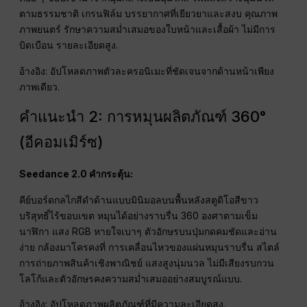
ค่อย ๆ ขยับเข้ามาจากมุมกลางเป็นมุมใกล้ ไฟแสงสว่างนุ่มนวล
ตามธรรมชาติ เกรนฟิล์ม บรรยากาศที่เยียวยาและสงบ คุณภาพ
ภาพยนตร์ รักษาความสม่ำเสมอของใบหน้าและเสื้อผ้า ไม่มีการ
บิดเบือน รายละเอียดสูง.
อ้างอิง: อัปโหลดภาพตัวละครอนิเมะที่ชัดเจนจากด้านหน้าเพียง
ภาพเดียว.
คำแนะนำ 2: การหมุนผลิตภัณฑ์ 360°
(อีคอมเมิร์ซ)
Seedance 2.0 คำกระตุ้น:
คีย์บอร์ดกลไกสีดำด้านแบบมินิมอลบนพื้นหลังสตูดิโอสีขาว
บริสุทธิ์ไร้ขอบเขต หมุนได้อย่างราบรื่น 360 องศาตามเข็ม
นาฬิกา แสง RGB หายใจเบาๆ ตัวอักษรบนปุ่มกดคมชัดและอ่าน
ง่าย กล้องมาโครคงที่ การเคลื่อนไหวของแผ่นหมุนราบรื่น สไตล์
การถ่ายภาพสินค้าเชิงพาณิชย์ แสงสูงนุ่มนวล ไม่มีเสียงรบกวน
โลโก้และตัวอักษรคงความสม่ำเสมออย่างสมบูรณ์แบบ.