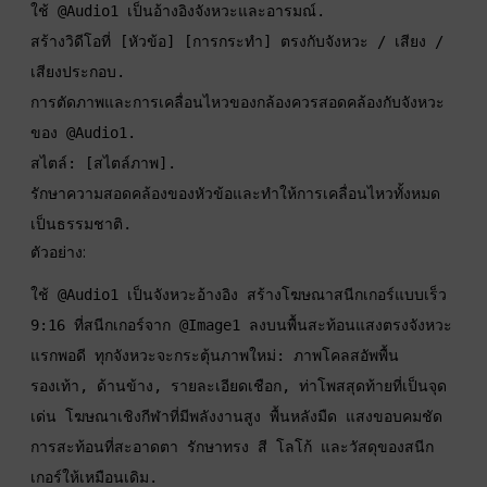
ใช้ @Audio1 เป็นอ้างอิงจังหวะและอารมณ์. 
สร้างวิดีโอที่ [หัวข้อ] [การกระทำ] ตรงกับจังหวะ / เสียง / 
เสียงประกอบ. 
การตัดภาพและการเคลื่อนไหวของกล้องควรสอดคล้องกับจังหวะ
ของ @Audio1. 
สไตล์: [สไตล์ภาพ]. 
รักษาความสอดคล้องของหัวข้อและทำให้การเคลื่อนไหวทั้งหมด
เป็นธรรมชาติ.
ตัวอย่าง:
ใช้ @Audio1 เป็นจังหวะอ้างอิง สร้างโฆษณาสนีกเกอร์แบบเร็ว 
9:16 ที่สนีกเกอร์จาก @Image1 ลงบนพื้นสะท้อนแสงตรงจังหวะ
แรกพอดี ทุกจังหวะจะกระตุ้นภาพใหม่: ภาพโคลสอัพพื้น
รองเท้า, ด้านข้าง, รายละเอียดเชือก, ท่าโพสสุดท้ายที่เป็นจุด
เด่น โฆษณาเชิงกีฬาที่มีพลังงานสูง พื้นหลังมืด แสงขอบคมชัด 
การสะท้อนที่สะอาดตา รักษาทรง สี โลโก้ และวัสดุของสนีก