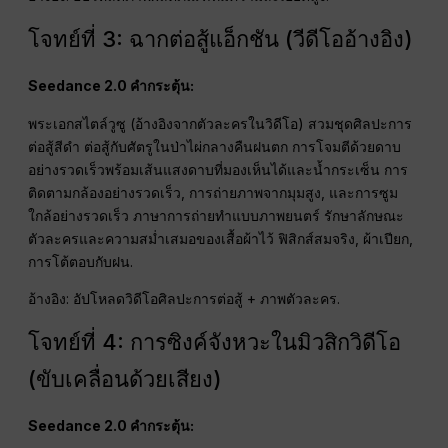
อ้างอิง: อัปโหลดภาพผลิตภัณฑ์ที่มีความละเอียดสูง.
โจทย์ที่ 3: ฉากต่อสู้แอ็กชัน (วีดีโออ้างอิง)
Seedance 2.0 คำกระตุ้น:
พระเอกสไตล์วูซู (อ้างอิงจากตัวละครในวิดีโอ) สวมชุดศิลปะการ
ต่อสู้สีดำ ต่อสู้กับศัตรูในป่าไผ่กลางคืนฝนตก การโจมตีด้วยดาบ
อย่างรวดเร็วพร้อมเส้นแสงดาบที่มองเห็นได้และน้ำกระเซ็น การ
ติดตามกล้องอย่างรวดเร็ว, การถ่ายภาพจากมุมสูง, และการซูม
ใกล้อย่างรวดเร็ว ภาษาการถ่ายทำแบบภาพยนตร์ รักษาลักษณะ
ตัวละครและความสม่ำเสมอของเสื้อผ้าไว้ ฟิสิกส์สมจริง, ผ้าเปียก,
การโต้ตอบกับฝน.
อ้างอิง: อัปโหลดวิดีโอศิลปะการต่อสู้ + ภาพตัวละคร.
โจทย์ที่ 4: การซิงค์จังหวะในมิวสิกวิดีโอ
(ขับเคลื่อนด้วยเสียง)