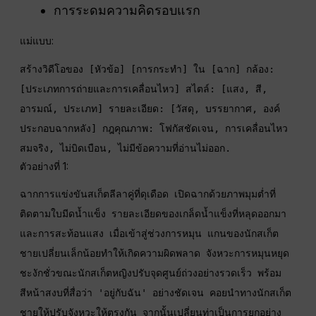
การระดมความคิดรอบแรก
แม่แบบ:
สร้างวิดีโอของ [หัวข้อ] [การกระทำ] ใน [ฉาก] กล้อง: 
[ประเภทการถ่ายและการเคลื่อนไหว] สไตล์: [แสง, สี, 
อารมณ์, ประเภท] รายละเอียด: [วัสดุ, บรรยากาศ, องค์
ประกอบฉากหลัง] กฎคุณภาพ: โฟกัสชัดเจน, การเคลื่อนไหว
สมจริง, ไม่บิดเบือน, ไม่มีข้อความที่อ่านไม่ออก.
ตัวอย่างที่ 1:
ฉากการแข่งขันสเก็ตลีลาคู่ที่ดุเดือด เปิดฉากด้วยภาพมุมต่ำที่
ติดตามใบมีดน้ำแข็ง รายละเอียดของเกล็ดน้ำแข็งที่หลุดออกมา
และการสะท้อนแสง เมื่อเข้าสู่ช่วงการหมุน แกนของนักสเก็ต
ชายเปลี่ยนเล็กน้อยทำให้เกิดความผิดพลาด จังหวะการหมุนหยุด
ชะงักชั่วขณะนักสเก็ตหญิงปรับจุดศูนย์ถ่วงอย่างรวดเร็ว พร้อม
สีหน้าสงบที่สื่อว่า 'อยู่กับฉัน' อย่างชัดเจน คอยนำทางนักสเก็ต
ชายให้ปรับจังหวะให้ตรงกัน จากนั้นเปลี่ยนท่าเป็นการยกอย่าง