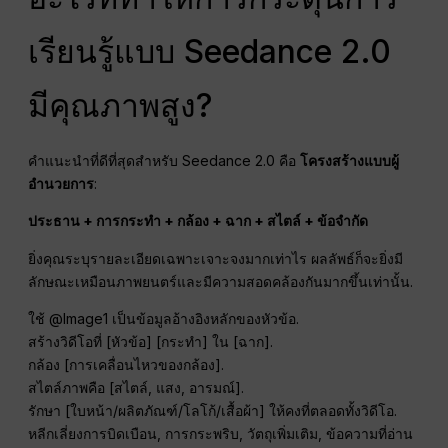
เรียนรู้แบบ Seedance 2.0
มีคุณภาพสูง?
คำแนะนำที่ดีที่สุดสำหรับ Seedance 2.0 คือ
โครงสร้างแบบผู้
อำนวยการ
:
ประธาน + การกระทำ + กล้อง + ฉาก + สไตล์ + ข้อจำกัด
ยิ่งคุณระบุรายละเอียดเฉพาะเจาะจงมากเท่าไร ผลลัพธ์ก็จะยิ่งมี
ลักษณะเหมือนภาพยนตร์และมีความสอดคล้องกันมากขึ้นเท่านั้น.
ใช้ @Image1 เป็นข้อมูลอ้างอิงหลักของหัวข้อ.
สร้างวิดีโอที่ [หัวข้อ] [กระทำ] ใน [ฉาก].
กล้อง [การเคลื่อนไหวของกล้อง].
สไตล์ภาพคือ [สไตล์, แสง, อารมณ์].
รักษา [ใบหน้า/ผลิตภัณฑ์/โลโก้/เสื้อผ้า] ให้คงที่ตลอดทั้งวิดีโอ.
หลีกเลี่ยงการบิดเบือน, การกระพริบ, วัตถุเพิ่มเติม, ข้อความที่อ่าน