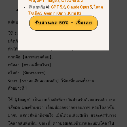
Pro
,
GPT Image 2
,
นาโน กล้วย 2
💬 แชทกับ AI:
GPT-5.6
,
Claude Opus 5
,
โคลด
ภาพยนตร์สั้นสองภาพ
โซเน็ต 5
,
Gemini Omni
,
Kimi K3
แม่แบบ:
รับส่วนลด 50% – เริ่มเลย
ใช้ @Image1 เป็นภาพอ้างอิงที่ตรงกันสำหรับ [หัวข้อ/
ผลิตภัณฑ์/โลโก้]. 
ทำให้มันเคลื่อนไหวด้วย [การกระทำ]. 
ฉากคือ [สภาพแวดล้อม]. 
กล้อง: [การเคลื่อนไหว]. 
สไตล์: [ทิศทางภาพ]. 
รักษา [รายละเอียดภาพหลัก] ให้คงที่ตลอดทั้งงาน.
ตัวอย่างที่ 1:
ใช้ @Image1 เป็นภาพอ้างอิงที่ตรงกันสำหรับตัวละครหลัก เธอ
รู้สึกผิด มองซ้ายขวา เอื้อมมือออกจากกรอบภาพ หยิบโคล่าขึ้น
มาจิบ แสดงสีหน้าพึงพอใจ เมื่อได้ยินเสียงฝีเท้า ตัวละครรีบวาง
โคล่ากลับทันทีณ ขณะนี้ คาวบอยเดินเข้ามาและหยิบโคล่าไป 