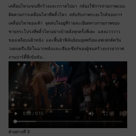
เคลื่อนไหวแขนที่กว้างและกวาดไปมา กล้องใช้การถ่ายภาพแบบ
ติดตามการเคลื่อนไหวที่พลิ้วไหว สลับกับภาพระยะใกล้ของการ
เคลื่อนไหวของเท้า จุดสนใจอยู่ที่รายละเอียดทางกายภาพของ
ชายกระโปรงที่พลิ้วไหวอย่างบ้าคลั่งทุกครั้งที่เตะ แสงแวววาว
ของเหงื่อบนผิวหนัง และพื้นผิวฟิล์มย้อนยุคพร้อมเอฟเฟกต์ควัน 
วงดนตรีแจ๊สในฉากหลังและเสียงเชียร์ของผู้ชมสร้างบรรยากาศ
งานปาร์ตี้ที่เข้มข้น.
ตัวอย่างที่ 3: