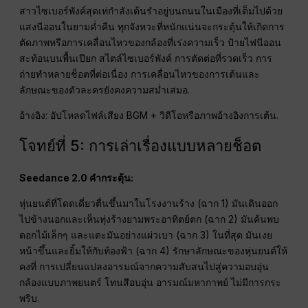
Seedance 2.0 คำกระตุ้น:
สาวไซเบอร์พังค์สุดเท่กำลังเต้นรำอยู่บนถนนในเมืองที่เต็มไปด้วย
แสงนีออนในยามค่ำคืน ทุกจังหวะที่หนักแน่นจะกระตุ้นให้เกิดการ
ตัดภาพหรือการเคลื่อนไหวของกล้องที่เร่งความเร็ว ป้ายไฟนีออน
สะท้อนบนพื้นเปียก สไตล์ไซเบอร์พังค์ การตัดต่อที่รวดเร็ว การ
ถ่ายทำหลายช็อตที่ต่อเนื่อง การเคลื่อนไหวของการเต้นและ
ลักษณะของตัวละครยังคงความสม่ำเสมอ.
อ้างอิง: อัปโหลดไฟล์เสียง BGM + วิดีโอหรือภาพอ้างอิงการเต้น.
โจทย์ที่ 5: การเล่าเรื่องแบบหลายช็อต
Seedance 2.0 คำกระตุ้น:
หุ่นยนต์ที่โดดเดี่ยวตื่นขึ้นมาในโรงงานร้าง (ฉาก 1) มันเดินออก
ไปข้างนอกและเห็นทุ่งร้างยามพระอาทิตย์ตก (ฉาก 2) มันค้นพบ
ดอกไม้เล็กๆ และแตะมันอย่างแผ่วเบา (ฉาก 3) ในที่สุด มันเงย
หน้าขึ้นและยิ้มให้กับท้องฟ้า (ฉาก 4) รักษาลักษณะของหุ่นยนต์ให้
คงที่ การเปลี่ยนแปลงอารมณ์จากความสับสนไปสู่ความอบอุ่น
กล้องแบบภาพยนตร์ โทนสีอบอุ่น อารมณ์มหากาพย์ ไม่มีการกระ