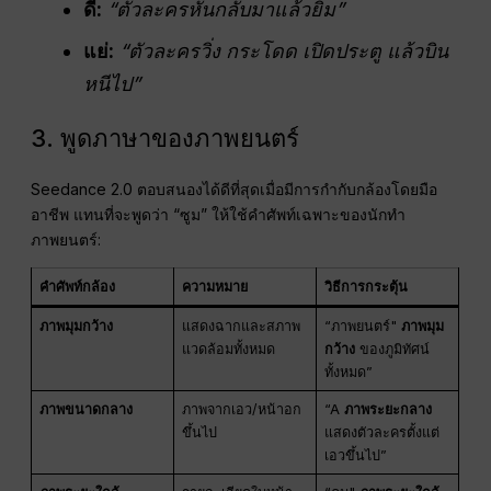
ดี:
“ตัวละครหันกลับมาแล้วยิ้ม”
แย่:
“ตัวละครวิ่ง กระโดด เปิดประตู แล้วบิน
หนีไป”
3. พูดภาษาของภาพยนตร์
Seedance 2.0 ตอบสนองได้ดีที่สุดเมื่อมีการกำกับกล้องโดยมือ
อาชีพ แทนที่จะพูดว่า “ซูม” ให้ใช้คำศัพท์เฉพาะของนักทำ
ภาพยนตร์:
คำศัพท์กล้อง
ความหมาย
วิธีการกระตุ้น
ภาพมุมกว้าง
แสดงฉากและสภาพ
“ภาพยนตร์"
ภาพมุม
แวดล้อมทั้งหมด
กว้าง
ของภูมิทัศน์
ทั้งหมด”
ภาพขนาดกลาง
ภาพจากเอว/หน้าอก
“A
ภาพระยะกลาง
ขึ้นไป
แสดงตัวละครตั้งแต่
เอวขึ้นไป”