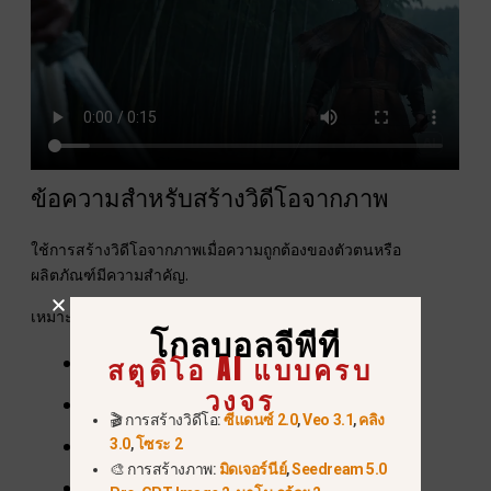
ข้อความสำหรับสร้างวิดีโอจากภาพ
ใช้การสร้างวิดีโอจากภาพเมื่อความถูกต้องของตัวตนหรือ
ผลิตภัณฑ์มีความสำคัญ.
เหมาะที่สุดสำหรับ:
โกลบอลจีพีที
สตูดิโอ AI แบบครบ
แอนิเมชันตัวละคร
วงจร
โฆษณาผลิตภัณฑ์
🎬 การสร้างวิดีโอ:
ซีแดนซ์ 2.0
,
Veo 3.1
,
คลิง
โลโก้เผยโฉม
3.0
,
โซระ 2
🎨 การสร้างภาพ:
มิดเจอร์นีย์
,
Seedream 5.0
แฟชั่นเคลื่อนไหว