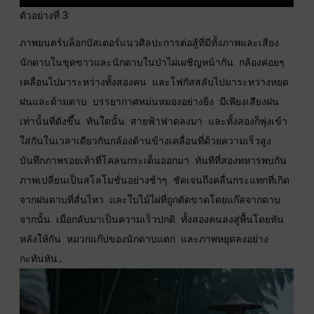
ตัวอย่างที่ 3:
ภาพยนตร์บล็อกบัสเตอร์แนวศิลปะการต่อสู้ที่มีทั้งภาพและเสียง 
นักดาบในชุดขาวและนักดาบในป่าไผ่เผชิญหน้ากัน กล้องค่อยๆ 
เคลื่อนไปมาระหว่างทั้งสองคน และโฟกัสสลับไปมาระหว่างหยด
ฝนและด้ามดาบ บรรยากาศหม่นหมองอย่างยิ่ง มีเพียงเสียงฝน
เท่านั้นที่ดังขึ้น ทันใดนั้น สายฟ้าฟาดลงมา และทั้งสองก็พุ่งเข้า
ใส่กันในเวลาเดียวกันกล้องด้านข้างเคลื่อนที่ด้วยความเร็วสูง 
บันทึกภาพรอยเท้าที่โคลนกระเด็นออกมา ทันทีที่สองทหารพบกัน 
ภาพเปลี่ยนเป็นสโลโมชั่นอย่างช้าๆ ชัดเจนถึงคลื่นกระแทกที่เกิด
จากฝนดาบที่สั่นไหว และใบไม้ไผ่ที่ถูกตัดขาดโดยแก๊สจากดาบ 
จากนั้น เมื่อกลับมาเป็นความเร็วปกติ ทั้งสองคนลงสู่พื้นโดยหัน
หลังให้กัน หมวกแก๊ปของนักดาบแตก และภาพหยุดลงอย่าง
กะทันหัน.