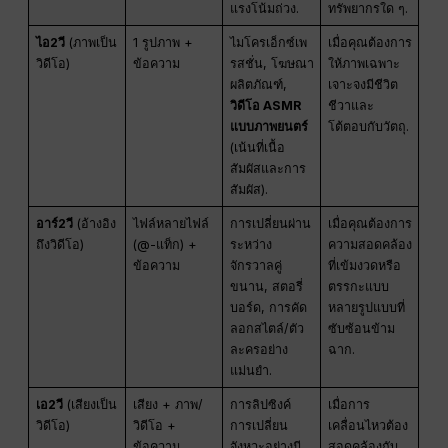
แรงโน้มถ่วง.
ทรัพยากรใด ๆ.
ไอ2วี
(ภาพเป็น
1 รูปภาพ +
ไมโครเอ็กซ์เพ
เมื่อคุณต้องการ
วิดีโอ)
ข้อความ
รสชั่น, โฆษณา
ให้ภาพเฉพาะ
ผลิตภัณฑ์,
เจาะจงมีชีวิต
วิดีโอ ASMR
ชีวาและ
แบบภาพยนตร์
โต้ตอบกับวัตถุ.
(เน้นที่เนื้อ
สัมผัสและการ
สัมผัส).
อาร์2วี
(อ้างอิง
ไฟล์หลายไฟล์
การเปลี่ยนผ่าน
เมื่อคุณต้องการ
ถึงวิดีโอ)
(@-แท็ก) +
ระหว่าง
ความสอดคล้อง
ข้อความ
จักรวาลคู่
ที่เข้มงวดหรือ
ขนาน, สตอรี่
ตรรกะแบบ
บอร์ด, การคัด
หลายรูปแบบที่
ลอกสไตล์/ตัว
ซับซ้อนข้าม
ละครอย่าง
ฉาก.
แม่นยำ.
เอ2วี
(เสียงเป็น
เสียง + ภาพ/
การลิปซิงค์
เมื่อการ
วิดีโอ)
วิดีโอ +
การเปลี่ยน
เคลื่อนไหวต้อง
ข้อความ
จังหวะอย่างมี
สอดคล้องกับ