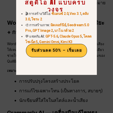
สตูดิโอ AI แบบครบ
เข้าใจความหมาย ไม่ใช่แค่คำที่มีความหมาย
วงจร
เหมือนกัน.
🎬 การสร้างวิดีโอ:
ซีแดนซ์ 2.0
,
Veo 3.1
,
คลิง
3.0
,
โซระ 2
Wordtune — การเขียนใหม่แบบอัจฉริยะ
🎨 การสร้างภาพ:
มิดเจอร์นีย์
,
Seedream 5.0
Pro
,
GPT Image 2
,
นาโน กล้วย 2
+ การควบคุมโทนเสียง
💬 แชทกับ AI:
GPT-5.6
,
Claude Opus 5
,
โคลด
โซเน็ต 5
,
Gemini Omni
,
Kimi K3
Wordtune มุ่งเน้นการเขียนใหม่ตามบริบทและการปรับโทนเสียง
ให้เหมาะสมยิ่งขึ้น โดยมีตัวเลือกหลากหลายสำหรับประโยคเดียว
รับส่วนลด 50% – เริ่มเลย
ช่วยให้งานเขียนของคุณมีความยืดหยุ่นมากกว่าโหมดพื้นฐานของ
QuillBot (Tech Business Trends)
เหมาะที่สุดสำหรับ
การปรับปรุงโครงสร้างประโยค
การแก้ไขเฉพาะโทน (เป็นทางการ, สบายๆ)
นักเขียนที่ใส่ใจในสไตล์และน้ำเสียง
Grammarly AI — เครื่องมือแก้ไขทรง