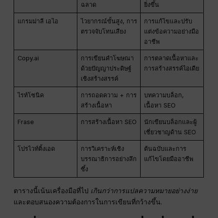
ฉลาด
ยิ่งขึ้น
แกรมม่าลี เอไอ
ไวยากรณ์ขั้นสูง, การ
การแก้ไขและปรับ
ตรวจจับโทนเสียง
แต่งข้อความอย่างมือ
อาชีพ
Copy.ai
การเขียนคำโฆษณา
การตลาดเนื้อหาและ
ด้วยปัญญาประดิษฐ์
การสร้างสรรค์ไอเดีย
เชิงสร้างสรรค์
ไรท์โซนิค
การถอดความ + การ
บทความบล็อก,
สร้างเนื้อหา
เนื้อหา SEO
Frase
การสร้างเนื้อหา SEO
นักเขียนบล็อกและผู้
เชี่ยวชาญด้าน SEO
โปรไวท์ติ้งเอด
การวิเคราะห์เชิง
ต้นฉบับและการ
บรรณาธิการอย่างลึก
แก้ไขโดยมืออาชีพ
ซึ้ง
ตารางนี้เน้นเครื่องมือที่ไป
เกินกว่าการแปลความหมายอย่างง่าย
และตอบสนองความต้องการในการเขียนที่กว้างขึ้น.