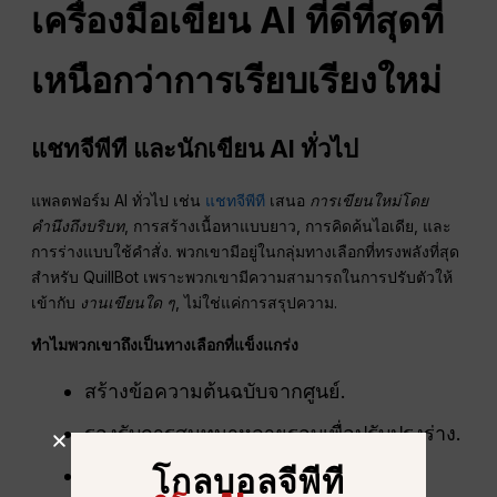
เครื่องมือเขียน AI ที่ดีที่สุดที่
เหนือกว่าการเรียบเรียงใหม่
แชทจีพีที
และนักเขียน AI ทั่วไป
แพลตฟอร์ม AI ทั่วไป เช่น
แชทจีพีที
เสนอ
การเขียนใหม่โดย
คำนึงถึงบริบท
, การสร้างเนื้อหาแบบยาว, การคิดค้นไอเดีย, และ
การร่างแบบใช้คำสั่ง. พวกเขามีอยู่ในกลุ่มทางเลือกที่ทรงพลังที่สุด
สำหรับ QuillBot เพราะพวกเขามีความสามารถในการปรับตัวให้
เข้ากับ
งานเขียนใด ๆ
, ไม่ใช่แค่การสรุปความ.
ทำไมพวกเขาถึงเป็นทางเลือกที่แข็งแกร่ง
สร้างข้อความต้นฉบับจากศูนย์.
รองรับการสนทนาหลายรอบเพื่อปรับปรุงร่าง.
โกลบอลจีพีที
สามารถ
การเขียนใหม่เชิงความหมาย
ที่