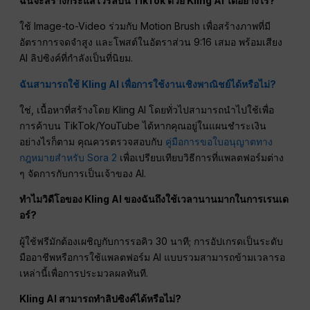
ฉันจะสร้างกระแสไวรัลบน TikTok ด้วย Kling AI ได้อย่างไร?
ใช้ Image-to-Video ร่วมกับ Motion Brush เพื่อสร้างภาพที่มี
อัตราการจดจำสูง และโพสต์ในอัตราส่วน 9:16 เสมอ พร้อมเสียง
AI ลิปซิงค์ที่กำลังเป็นที่นิยม.
ฉันสามารถใช้ Kling AI เพื่อการใช้งานเชิงพาณิชย์ได้หรือไม่?
ใช่, เนื้อหาที่สร้างโดย Kling AI โดยทั่วไปสามารถนำไปใช้เพื่อ
การค้าบน TikTok/YouTube ได้หากคุณอยู่ในแผนชำระเงิน
อย่างไรก็ตาม คุณควรตรวจสอบกับ
คู่มือการขอใบอนุญาตทาง
กฎหมายสำหรับ Sora 2
เพื่อเปรียบเทียบวิธีการที่แพลตฟอร์มต่าง
ๆ จัดการกับการเป็นเจ้าของ AI.
ทำไมวิดีโอของ Kling AI ของฉันถึงใช้เวลานานมากในการเรนเด
อร์?
ผู้ใช้ฟรีมักต้องเผชิญกับการรอคิว 30 นาที; การอัปเกรดเป็นระดับ
มืออาชีพหรือการใช้แพลตฟอร์ม AI แบบรวมสามารถข้ามเวลารอ
เหล่านี้เพื่อการประมวลผลทันที.
Kling AI สามารถทำลิปซิงค์ได้หรือไม่?