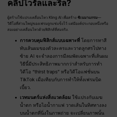
คลิปไวรัลและรีล?
ผู้สร้างใช้แปรงเคลื่อนไหว Kling AI เพื่อสร้าง
ซิเนมาแกรม
—
วิดีโอที่ส่วนใหญ่ของเฟรมถูกแช่แข็งไว้ แต่มีองค์ประกอบหนึ่งหรือ
สองอย่างเคลื่อนไหวด้วยฟิสิกส์ที่สมจริง.
การควบคุมฟิสิกส์แบบเฉพาะที่
โดยการทาสี
ทับเส้นผมของตัวละครและวาดลูกศรไปทาง
ซ้าย AI จะจำลองการมีลมพัดเฉพาะที่เส้นผม
วิธีนี้มีประสิทธิภาพมากกว่าสำหรับการทำ
วิดีโอ “thirst traps” หรือวิดีโอแฟชั่นบน
TikTok เมื่อเทียบกับการทำให้ทั้งเฟรมบิด
เบี้ยว.
เวทมนตร์แห่งสิ่งแวดล้อม
ใช้แปรงกับเมฆ
น้ำตก หรือไอน้ำกาแฟ วาดเส้นในทิศทางลง
บนน้ำตกที่นิ่งในภาพถ่าย จะเปลี่ยนภาพนั้น