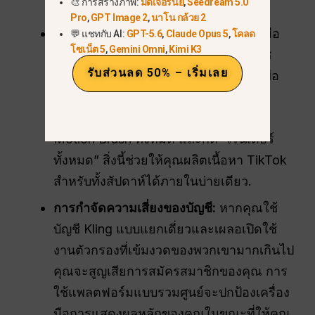
🎨 การสร้างภาพ:
มิดเจอร์นีย์
,
Seedream 5.0
เฉพาะภาพที่ “ชนะ” ไปยัง Kling เท่านั้น.
Pro
,
GPT Image 2
,
นาโน กล้วย 2
จัดกลุ่มการผลิตของคุณ:
นักสร้างสรรค์มือ
💬 แชทกับ AI:
GPT-5.6
,
Claude Opus 5
,
โคลด
โซเน็ต 5
,
Gemini Omni
,
Kimi K3
อาชีพไม่ทำวิดีโอทีละอัน พวกเขาใช้แดช
รับส่วนลด 50% – เริ่มเลย
บอร์ดแบบครบวงจรอย่าง GlobalGPT เพื่อ
สร้างภาพพื้นฐานทั้งหมดในเวลาเพียง 10
นาที ตั้งค่าเส้นทางการเคลื่อนไหวของ
Motion Brush ทั้งหมด และกด “เรนเดอร์
ทั้งหมด” สิ่งนี้ช่วยให้คุณผลิตเนื้อหา TikTok
สำหรับทั้งสัปดาห์ได้ภายในบ่ายเดียว.
การกำจัดความเสี่ยงของบัญชี:
หากคุณใช้
บัญชี Kling แบบแยกเดี่ยวและเผลอเปิดใช้
งานตัวกรองที่เข้มงวดของพวกเขามากเกินไป
คุณจะสูญเสียการสมัครสมาชิกของคุณ การ
ใช้แพลตฟอร์มแบบรวมศูนย์จะปกป้องเครื่อง
มือการแสดงผลหลักของคุณในขณะที่ให้คุณ