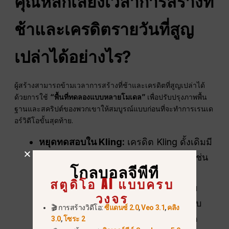
คุณหลีกเลี่ยงเวลาการสร้างที่
ช้าและเครดิตรายวันที่สูญ
เปล่าได้อย่างไร?
ผู้สร้างสามารถข้ามเวลาการสร้างที่ช้าและเครดิตที่สูญเปล่าได้
ด้วยการใช้
“พื้นที่ทดลองแบบหลายโมเดล”
เพื่อปรับปรุงภาพพื้น
ฐานและสคริปต์ของพวกเขาให้สมบูรณ์แบบก่อนที่จะทำการเรนเด
อร์วิดีโอขั้นสุดท้าย.
หยุดทดสอบใน Kling:
เครดิต Kling ดั้งเดิมมี
ราคาแพงและคิวก็ยาวมาก แทนที่จะทำเช่น
โกลบอลจีพีที
นั้น ให้ใช้โมเดลภาพที่เร็วกว่า เช่น
สตูดิโอ AI แบบครบ
Midjourney ภายในแพลตฟอร์มแบบรวม
วงจร
ศูนย์เพื่อสร้างภาพหลากหลาย 10–20 แบบ
🎬 การสร้างวิดีโอ:
ซีแดนซ์ 2.0
,
Veo 3.1
,
คลิง
จากภาพพื้นฐานของคุณ จากนั้นอัปโหลด
3.0
,
โซระ 2