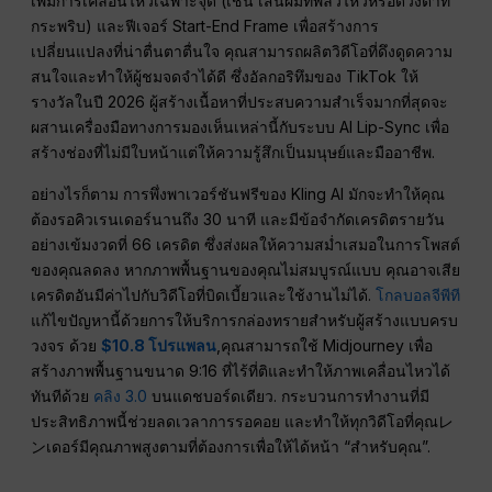
เพิ่มการเคลื่อนไหวเฉพาะจุด (เช่น เส้นผมที่พลิ้วไหวหรือดวงตาที่
กระพริบ) และฟีเจอร์ Start-End Frame เพื่อสร้างการ
เปลี่ยนแปลงที่น่าตื่นตาตื่นใจ คุณสามารถผลิตวิดีโอที่ดึงดูดความ
สนใจและทำให้ผู้ชมจดจำได้ดี ซึ่งอัลกอริทึมของ TikTok ให้
รางวัลในปี 2026 ผู้สร้างเนื้อหาที่ประสบความสำเร็จมากที่สุดจะ
ผสานเครื่องมือทางการมองเห็นเหล่านี้กับระบบ AI Lip-Sync เพื่อ
สร้างช่องที่ไม่มีใบหน้าแต่ให้ความรู้สึกเป็นมนุษย์และมืออาชีพ.
อย่างไรก็ตาม การพึ่งพาเวอร์ชันฟรีของ Kling AI มักจะทำให้คุณ
ต้องรอคิวเรนเดอร์นานถึง 30 นาที และมีข้อจำกัดเครดิตรายวัน
อย่างเข้มงวดที่ 66 เครดิต ซึ่งส่งผลให้ความสม่ำเสมอในการโพสต์
ของคุณลดลง หากภาพพื้นฐานของคุณไม่สมบูรณ์แบบ คุณอาจเสีย
เครดิตอันมีค่าไปกับวิดีโอที่บิดเบี้ยวและใช้งานไม่ได้.
โกลบอลจีพีที
แก้ไขปัญหานี้ด้วยการให้บริการกล่องทรายสำหรับผู้สร้างแบบครบ
วงจร ด้วย
$10.8 โปรแพลน
,คุณสามารถใช้ Midjourney เพื่อ
สร้างภาพพื้นฐานขนาด 9:16 ที่ไร้ที่ติและทำให้ภาพเคลื่อนไหวได้
ทันทีด้วย
คลิง 3.0
บนแดชบอร์ดเดียว. กระบวนการทำงานที่มี
ประสิทธิภาพนี้ช่วยลดเวลาการรอคอย และทำให้ทุกวิดีโอที่คุณレ
ンเดอร์มีคุณภาพสูงตามที่ต้องการเพื่อให้ได้หน้า “สำหรับคุณ”.