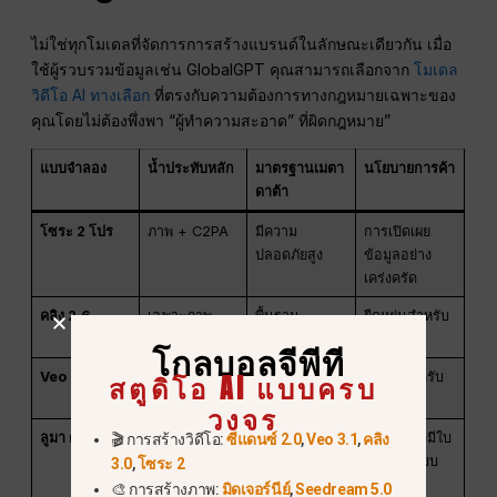
ไม่ใช่ทุกโมเดลที่จัดการการสร้างแบรนด์ในลักษณะเดียวกัน เมื่อ
ใช้ผู้รวบรวมข้อมูลเช่น GlobalGPT คุณสามารถเลือกจาก
โมเดล
วิดีโอ AI ทางเลือก
ที่ตรงกับความต้องการทางกฎหมายเฉพาะของ
คุณโดยไม่ต้องพึ่งพา “ผู้ทำความสะอาด” ที่ผิดกฎหมาย”
แบบจำลอง
น้ำประทับหลัก
มาตรฐานเมตา
นโยบายการค้า
ดาต้า
โซระ 2 โปร
ภาพ + C2PA
มีความ
การเปิดเผย
ปลอดภัยสูง
ข้อมูลอย่าง
เคร่งครัด
คลิง 2.6
เฉพาะภาพ
พื้นฐาน
ยืดหยุ่นสำหรับ
เท่านั้น
มืออาชีพ
โกลบอลจีพีที
สตูดิโอ AI แบบครบ
Veo 3.1
SynthID (มอง
แหล่งที่มาของ
เหมาะสำหรับ
ไม่เห็น)
Google
โฆษณา
วงจร
ลูมา ดรีม
การซ้อนทับ
มาตรฐาน
จำเป็นต้องมีใบ
🎬 การสร้างวิดีโอ:
ซีแดนซ์ 2.0
,
Veo 3.1
,
คลิง
ภาพ
อนุญาตแบบ
3.0
,
โซระ 2
ชำระเงิน
🎨 การสร้างภาพ:
มิดเจอร์นีย์
,
Seedream 5.0