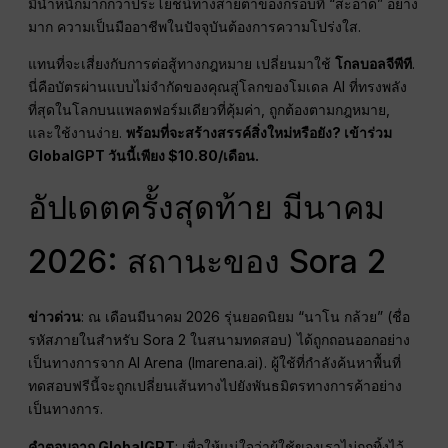
มีน้ำหนักมากกว่าประโยชน์ทางสายตาของกรอบที่ “สะอาด” อย่าง
มาก ความเป็นมืออาชีพในปัจจุบันต้องการความโปร่งใส.
แทนที่จะเสี่ยงกับการต่อสู้ทางกฎหมาย เปลี่ยนมาใช้
โกลบอลจีพีที
.
นี่คือบัตรผ่านแบบไม่จำกัดของคุณสู่โลกของโมเดล AI ที่ทรงพลัง
ที่สุดในโลกบนแพลตฟอร์มเดียวที่คุ้มค่า, ถูกต้องตามกฎหมาย,
และใช้งานง่าย.
พร้อมที่จะสร้างสรรค์สิ่งใหม่หรือยัง? เข้าร่วม
GlobalGPT วันนี้เพียง $10.80/เดือน.
อัปเดตครั้งสุดท้าย มีนาคม
2026: สถานะของ Sora 2
ข่าวด่วน
: ณ เดือนมีนาคม 2026 รุ่นยอดนิยม “นาโน กล้วย” (ชื่อ
รหัสภายในสำหรับ Sora 2 ในสนามทดสอบ) ได้ถูกถอนออกอย่าง
เป็นทางการจาก AI Arena (lmarena.ai)
. ผู้ใช้ที่กำลังค้นหาพื้นที่
ทดสอบฟรีนี้จะถูกเปลี่ยนเส้นทางไปยังพันธมิตรทางการค้าอย่าง
เป็นทางการ
.
คำตอบจาก GlobalGPT
: เพื่อให้แน่ใจว่าผู้ใช้ของเราไม่ถูกทิ้งไว้