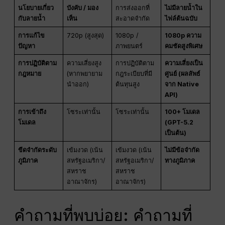
นโยบายเกี่ยว
บังคับ / มอง
การส่งออกที่
ไม่มีลายน้ำใน
กับลายน้ำ
เห็น
สะอาดจำกัด
ไฟล์ต้นฉบับ
การแก้ไข
720p (สูงสุด)
1080p /
1080p ความ
ปัญหา
ภาพยนตร์
คมชัดสูงพิเศษ
การปฏิบัติตาม
ความเสี่ยงสูง
การปฏิบัติตาม
ความเสี่ยงเป็น
กฎหมาย
(หากพยายาม
กฎระเบียบที่มี
ศูนย์ (ผลลัพธ์
นำออก)
ต้นทุนสูง
จาก Native
API)
การเข้าถึง
โซระเท่านั้น
โซระเท่านั้น
100+ โมเดล
โมเดล
(GPT-5.2
เป็นต้น)
ขีดจำกัดระดับ
เข้มงวด (เน้น
เข้มงวด (เน้น
ไม่มีข้อจำกัด
ภูมิภาค
สหรัฐอเมริกา/
สหรัฐอเมริกา/
ทางภูมิภาค
สหราช
สหราช
อาณาจักร)
อาณาจักร)
คำถามที่พบบ่อย: คำถามที่