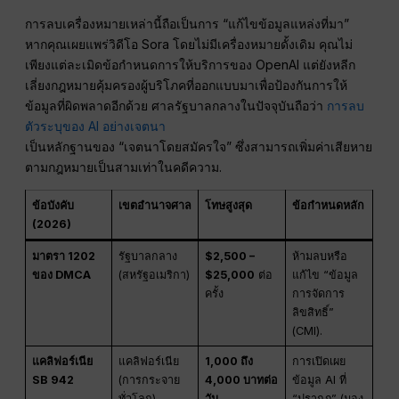
การลบเครื่องหมายเหล่านี้ถือเป็นการ “แก้ไขข้อมูลแหล่งที่มา”
หากคุณเผยแพร่วิดีโอ Sora โดยไม่มีเครื่องหมายดั้งเดิม คุณไม่
เพียงแต่ละเมิดข้อกำหนดการให้บริการของ OpenAI แต่ยังหลีก
เลี่ยงกฎหมายคุ้มครองผู้บริโภคที่ออกแบบมาเพื่อป้องกันการให้
ข้อมูลที่ผิดพลาดอีกด้วย ศาลรัฐบาลกลางในปัจจุบันถือว่า
การลบ
ตัวระบุของ AI อย่างเจตนา
เป็นหลักฐานของ “เจตนาโดยสมัครใจ” ซึ่งสามารถเพิ่มค่าเสียหาย
ตามกฎหมายเป็นสามเท่าในคดีความ.
ข้อบังคับ
เขตอำนาจศาล
โทษสูงสุด
ข้อกำหนดหลัก
(2026)
มาตรา 1202
รัฐบาลกลาง
$2,500 –
ห้ามลบหรือ
ของ DMCA
(สหรัฐอเมริกา)
$25,000
ต่อ
แก้ไข “ข้อมูล
ครั้ง
การจัดการ
ลิขสิทธิ์”
(CMI).
แคลิฟอร์เนีย
แคลิฟอร์เนีย
1,000 ถึง
การเปิดเผย
SB 942
(การกระจาย
4,000 บาทต่อ
ข้อมูล AI ที่
ทั่วโลก)
วัน
“ปรากฏ” (มอง