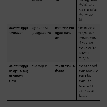
เห็นได้) และ
“แฝง” (มองไม่
เห็น) ที่บังคับ
ใช้.
พระราชบัญญัติ
รัฐบาลกลาง
ค่าเสียหายตาม
ปกป้องความ
การคัดลอก
(สหรัฐอเมริกา)
กฎหมายสาม
สมบูรณ์ของ
เท่า
แหล่งที่มาของ
เนื้อหา; ห้าม
การแก้ไขโดย
ไม่ได้รับ
อนุญาต.
พระราชบัญญัติ
สหภาพยุโรป
7% ของรายได้
การติดฉลากที่
ปัญญาประดิษฐ์
ทั่วโลก
สามารถอ่านได้
ของสหภาพ
ด้วยเครื่อง
ยุโรป
สำหรับสื่อ
สังเคราะห์ที่
สร้างโดย AI
ทั้งหมด.