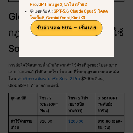
Pro
,
GPT Image 2
,
นาโน กล้วย 2
💬 แชทกับ AI:
GPT-5.6
,
Claude Opus 5
,
โคลด
GlobalGPT: วิธีทาง
โซเน็ต 5
,
Gemini Omni
,
Kimi K3
รับส่วนลด 50% – เริ่มเลย
กฎหมายและคุ้มค่าในการใช้
Sora 2 Pro
การล่อใจให้ลบลายน้ำมักเกิดจากค่าใช้จ่ายที่สูงของใบอนุญาต
แบบ “สะอาด” (ไม่มีลายน้ำ) ในขณะที่ใบอนุญาตแบบสแตนด์อ
โลน
ค่าบริการสมัครสมาชิก Sora 2 Pro
$200/เดือน,
GlobalGPT ทำลายกำแพงนี้.
คุณสมบัติ
โซระ 2
โซระ 2 โปร
GlobalGPT
(ChatGPT
(อย่างเป็น
(ระดับมือ
Plus)
ทางการ)
อาชีพ)
ค่าใช้จ่ายราย
$20.00
$200.00
$10.80 (ออล-
เดือน
อิน-วัน)