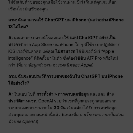
ไม่จัดเก็บคำขอของคุณเมื่อใช้งานผ่าน Siri เว้นแต่คุณจะเลือก
เชื่อมโยงบัญชีของคุณ.
ถาม: ฉันสามารถใช้ ChatGPT บน iPhone รุ่นเก่าอย่าง iPhone
13 ได้ไหม?
A:
คุณสามารถดาวน์โหลดและใช้
แอป ChatGPT อย่างเป็น
ทางการ
จาก App Store บน iPhone ใด ๆ ที่ใช้ระบบปฏิบัติการ
iOS เวอร์ชันล่าสุด แต่คุณ
ไม่สามารถ
ใช้ฟีเจอร์ Siri “Apple
Intelligence” ที่ติดตั้งมาในตัว ซึ่งต้องใช้ชิป A17 Pro หรือใหม่
กว่า (ที่มา:
ข้อมูลจำเพาะทางเทคนิคของ Apple
)
ถาม: ฉันจะลบประวัติการแชทของฉันใน ChatGPT บน iPhone
ได้อย่างไร?
A:
ในแอป ไปที่
การตั้งค่า > การควบคุมข้อมูล
และแตะ
ล้าง
ประวัติการแชท
. OpenAI ระบุว่าแชทที่ถูกลบจะถูกลบออกจาก
ระบบของพวกเขาภายใน
30 วัน
เว้นแต่จะได้รับการลบข้อมูล
ส่วนบุคคลออกก่อนหน้านี้แล้ว (แหล่งที่มา:
นโยบายความเป็นส่วน
ตัวของ OpenAI
)