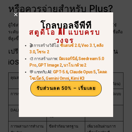
หรือควรจ่ายสำหรับ Plus?
โกลบอลจีพีที
ผู้ใช้ส่วนใหญ่สามารถใช้ ChatGPT บน iPhone ได้ฟรี แต่ผู้ใช้
สตูดิโอ AI แบบครบ
ระดับสูงอาจต้องการสมัครสมาชิกแบบ “Plus” เพื่อความน่าเชื่อถือ
วงจร
ที่สูงขึ้นและความเร็วที่เร็วขึ้น.
🎬 การสร้างวิดีโอ:
ซีแดนซ์ 2.0
,
Veo 3.1
,
คลิง
เปรียบเทียบ: ChatGPT ฟรี กับ Plus บน
3.0
,
โซระ 2
🎨 การสร้างภาพ:
มิดเจอร์นีย์
,
Seedream 5.0
iOS
Pro
,
GPT Image 2
,
นาโน กล้วย 2
💬 แชทกับ AI:
GPT-5.6
,
Claude Opus 5
,
โคลด
คุณสมบัติ
แชทจีพีที ฟรี (iOS)
ChatGPT Plus
โซเน็ต 5
,
Gemini Omni
,
Kimi K3
(1,000 บาทต่อเดือน)
รับส่วนลด 50% – เริ่มเลย
การเข้าถึงโมเดล
การเข้าถึง GPT-5
การเข้าถึงเต็มรูปแบบ
อย่างจำกัด
ของ GPT-5
DALL-E 3 (รูปภาพ)
การใช้งานจำกัดต่อ
รวมอยู่ด้วย
วัน
การผสานการทำงาน
ขีดจำกัดมาตรฐาน
เพิ่มวงเงินผ่านการ