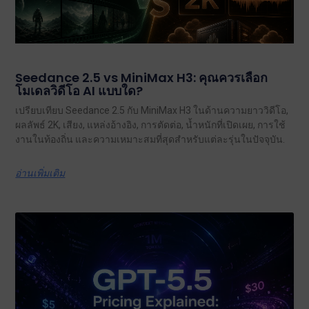
Seedance 2.5 vs MiniMax H3: คุณควรเลือก
โมเดลวิดีโอ AI แบบใด?
เปรียบเทียบ Seedance 2.5 กับ MiniMax H3 ในด้านความยาววิดีโอ,
ผลลัพธ์ 2K, เสียง, แหล่งอ้างอิง, การตัดต่อ, น้ำหนักที่เปิดเผย, การใช้
งานในท้องถิ่น และความเหมาะสมที่สุดสำหรับแต่ละรุ่นในปัจจุบัน.
อ่านเพิ่มเติม