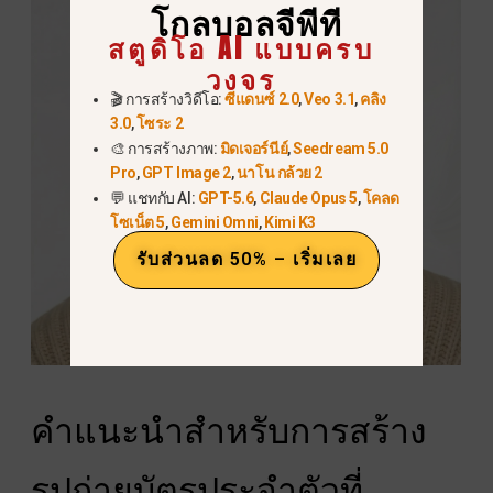
โกลบอลจีพีที
สตูดิโอ AI แบบครบ
วงจร
🎬 การสร้างวิดีโอ:
ซีแดนซ์ 2.0
,
Veo 3.1
,
คลิง
3.0
,
โซระ 2
🎨 การสร้างภาพ:
มิดเจอร์นีย์
,
Seedream 5.0
Pro
,
GPT Image 2
,
นาโน กล้วย 2
💬 แชทกับ AI:
GPT-5.6
,
Claude Opus 5
,
โคลด
โซเน็ต 5
,
Gemini Omni
,
Kimi K3
รับส่วนลด 50% – เริ่มเลย
คำแนะนำสำหรับการสร้าง
รูปถ่ายบัตรประจำตัวที่